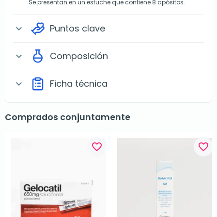
Se presentan en un estuche que contiene 8 apósitos.
Puntos clave
expand_more
Composición
expand_more
Ficha técnica
expand_more
Comprados conjuntamente
favorite_border
favorite_border