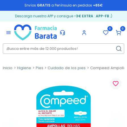
Envíos
GRATIS
a Península en pedidos
+65€
Descarga nuestra APP y consigue
-3€ EXTRA
:
APP-FB
;)
0
0
menu
Inicio
Higiene
Pies
Cuidado de los pies
Compeed Ampollas 
favorite_border