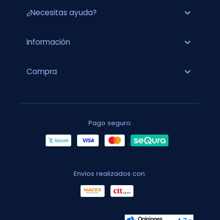
expand_more
¿Necesitas ayuda?
expand_more
Información
expand_more
Compra
Pago seguro:
Envíos realizados con: