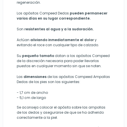
regeneración.
Los apósitos Compeed Dedos
pueden permanecer
varios días en su lugar correspondiente.
Son
resistentes al agua y a la sudoración.
Actúan
aliviando inmediatamente el dolor
y
evitando el roce con cualquier tipo de calzado.
Su
pequeño tamaño
dotan a los apósitos Compeed
de la discreción necesaria para poder llevarlos
puestos en cualquier momento sin que se noten.
Las
dimensiones
de los apósitos Compeed Ampollas
Dedos de los pies son las siguientes:
- 1,7 cm de ancho
- 5,1 cm de largo
Se aconseja colocar el apósito sobre las ampollas
de los dedos y asegurarse de que se ha adherido
correctamente a la piel.