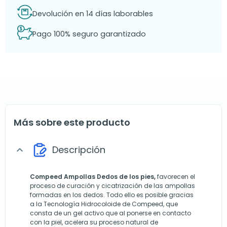
Devolución en 14 días laborables
Pago 100% seguro garantizado
Más sobre este producto
Descripción
expand_more
Compeed Ampollas Dedos de los pies,
favorecen el
proceso de curación y cicatrización de las ampollas
formadas en los dedos. Todo ello es posible gracias
a la Tecnología Hidrocoloide de Compeed, que
consta de un gel activo que al ponerse en contacto
con la piel, acelera su proceso natural de