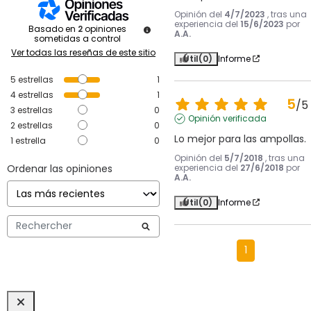
Opinión del
4/7/2023
, tras una
experiencia del
15/6/2023
por
Basado en
2
opiniones
A.A.
sometidas a control
Ver todas las reseñas de este sitio
Útil
(0)
Informe
5
estrellas
1
4
estrellas
1
5
/
5
3
estrellas
0
Opinión verificada
2
estrellas
0
Lo mejor para las ampollas.
1
estrella
0
Opinión del
5/7/2018
, tras una
Ordenar las opiniones
experiencia del
27/6/2018
por
A.A.
Útil
(0)
Informe
1