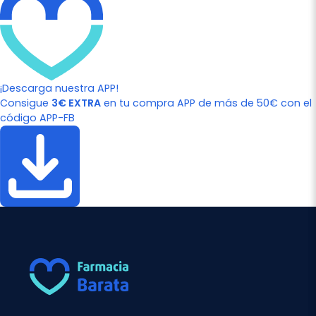
¡Descarga nuestra APP!
Consigue
3€ EXTRA
en tu compra APP de más de 50€ con el
código APP-FB