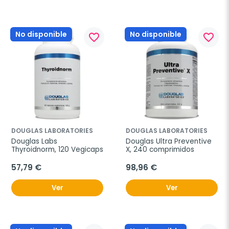
No disponible
No disponible
favorite_border
favorite_border
DOUGLAS LABORATORIES
DOUGLAS LABORATORIES
Douglas Labs 
Douglas Ultra Preventive 
Thyroidnorm, 120 Vegicaps
X, 240 comprimidos
57,79 €
98,96 €
Ver
Ver