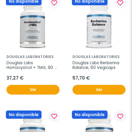
No disponible
No disponible
favorite_border
favorite_border
DOUGLAS LABORATORIES
DOUGLAS LABORATORIES
Douglas Labs 
Douglas Labs Berberina 
Homocystrol + TMG, 90 
Balance, 60 Vegicaps
Vegicaps
37,27 €
57,70 €
Ver
Ver
No disponible
No disponible
favorite_border
favorite_border