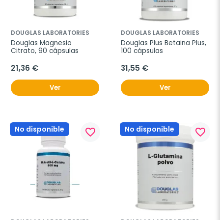
DOUGLAS LABORATORIES
DOUGLAS LABORATORIES
Douglas Magnesio 
Douglas Plus Betaina Plus, 
Citrato, 90 cápsulas
100 cápsulas
21,36 €
31,55 €
Ver
Ver
No disponible
No disponible
favorite_border
favorite_border