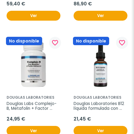
59,40 €
86,90 €
Ver
Ver
No disponible
No disponible
favorite_border
favorite_border
DOUGLAS LABORATORIES
DOUGLAS LABORATORIES
Douglas Labs Complejo-
Douglas Laboratories B12 
B, Metafolin + Factor 
líquida formulada con 
intrínseco, 60 vegicaps.
metilcobalamina, 30 ml
24,95 €
21,45 €
Ver
Ver