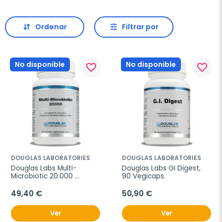
Ordenar
Filtrar por
No disponible
No disponible
favorite_border
favorite_border
DOUGLAS LABORATORIES
DOUGLAS LABORATORIES
Douglas Labs Multi-
Douglas Labs GI Digest, 
Microbiotic 20.000 
90 Vegicaps.
millones UFC,  90 
Vegicaps
49,40 €
50,90 €
Ver
Ver