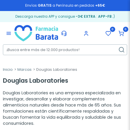
Envíos
GRATIS
a Península en pedidos
+65€
Descarga nuestra APP y consigue
-3€ EXTRA
:
APP-FB
;)
0
0
menu
Inicio
Marcas
Douglas Laboratories
Douglas Laboratories
Douglas Laboratories es una empresa especializada en
investigar, desarrollar y elaborar complementos
alimenticios naturales desde hace más de 65 años. Sus
formulaciones están científicamente respaldadas y
buscan fomentar la vida equilibrada y saludable de sus
consumidores.