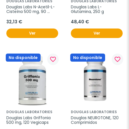
DOUGLAS LABORATORIES
DOUGLAS LABORATORIES
Douglas Labs N-Acetil-L-
Douglas Labs L-
Cisteína 500 mg, 90 
Glutamina, 250 g
Vegicaps
32,13 €
48,40 €
Ver
Ver
No disponible
No disponible
favorite_border
favorite_border
DOUGLAS LABORATORIES
DOUGLAS LABORATORIES
Douglas Labs Griffonia 
Douglas NEUROTONE, 120 
500 mg, 120 Vegicaps
Comprimidos