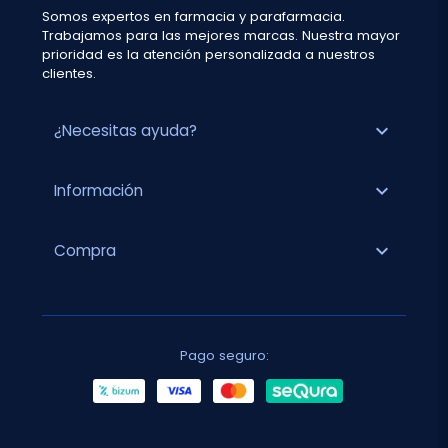
Somos expertos en farmacia y parafarmacia.
Trabajamos para las mejores marcas. Nuestra mayor
prioridad es la atención personalizada a nuestros
clientes.
expand_more
¿Necesitas ayuda?
expand_more
Información
expand_more
Compra
Pago seguro: