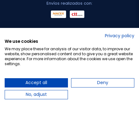
Envíos realizados con:
No lo decimos nosotros...
Privacy policy
We use cookies
¡Tu opinión es importante!
We may place these for analysis of our visitor data, to improve our
website, show personalised content and to give you a great website
experience. For more information about the cookies we use open the
settings.
Copyright © 2010-2026 Farmacia Barata S.L. Todos los
derechos reservados.
Accept all
Deny
No, adjust