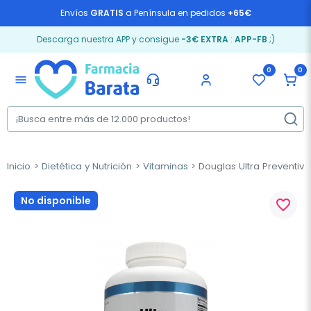
Envíos
GRATIS
a Península en pedidos
+65€
Descarga nuestra APP y consigue
-3€ EXTRA
:
APP-FB
;)
0
0
menu
Inicio
Dietética y Nutrición
Vitaminas
Douglas Ultra Preventiv
No disponible
favorite_border