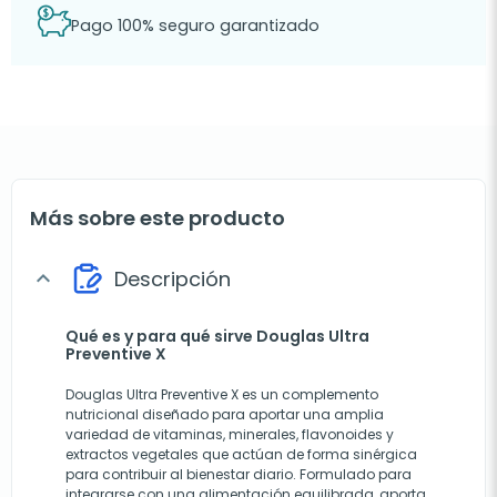
Pago 100% seguro garantizado
Más sobre este producto
Descripción
expand_more
Qué es y para qué sirve Douglas Ultra
Preventive X
Douglas Ultra Preventive X es un complemento
nutricional diseñado para aportar una amplia
variedad de vitaminas, minerales, flavonoides y
extractos vegetales que actúan de forma sinérgica
para contribuir al bienestar diario. Formulado para
integrarse con una alimentación equilibrada, aporta