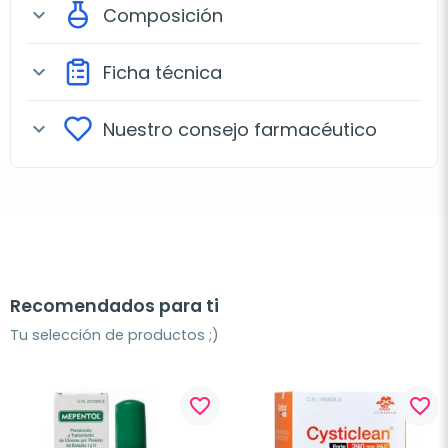
Composición
expand_more
Ficha técnica
expand_more
Nuestro consejo farmacéutico
expand_more
Recomendados para ti
Tu selección de productos ;)
favorite_border
favorite_border