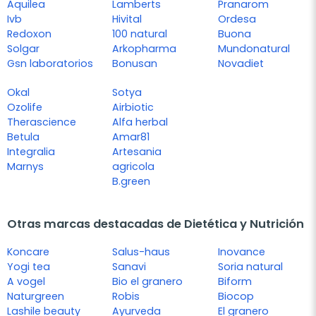
Aquilea
Lamberts
Pranarom
Ivb
Hivital
Ordesa
Redoxon
100 natural
Buona
Solgar
Arkopharma
Mundonatural
Gsn laboratorios
Bonusan
Novadiet
Okal
Sotya
Ozolife
Airbiotic
Therascience
Alfa herbal
Betula
Amar81
Integralia
Artesania
Marnys
agricola
B.green
Otras marcas destacadas de Dietética y Nutrición
Koncare
Salus-haus
Inovance
Yogi tea
Sanavi
Soria natural
A vogel
Bio el granero
Biform
Naturgreen
Robis
Biocop
Lashile beauty
Ayurveda
El granero