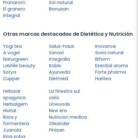
Pranarom
Sol natural
El granero
Bonusan
integral
Otras marcas destacadas de Dietética y Nutrición
Yogi tea
Salus-haus
Inovance
A vogel
Sanavi
Soria natural
Naturgreen
Integralia
Biform
Lashile beauty
Robis
Esential aroms
Sotya
Ayurveda
Forte pharma
Cupper
Dietmed
Haritea
Heliosar
La finestra sul
spagyrica
cielo
Herbalgem
Linwoods
Hivital
New era
Ibiza y
Nutricion medica
formentera
Oleander
Juanola
Pinisan
King soba