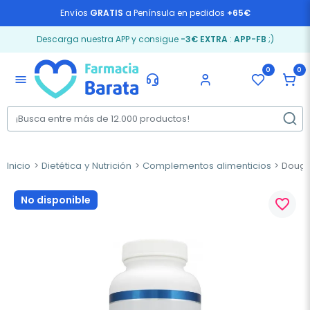
Envíos
GRATIS
a Península en pedidos
+65€
Descarga nuestra APP y consigue
-3€ EXTRA
:
APP-FB
;)
0
0
menu
Inicio
Dietética y Nutrición
Complementos alimenticios
Dougla
No disponible
favorite_border