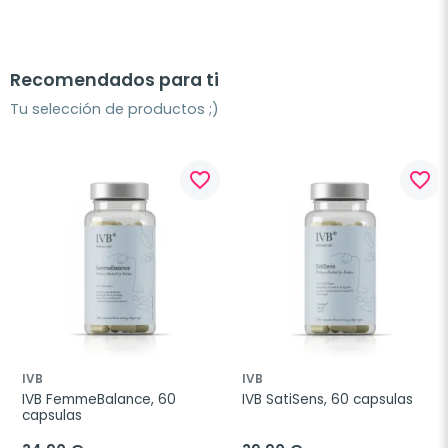
Recomendados para ti
Tu selección de productos ;)
favorite_border
favorite_border
IVB
IVB
IVB FemmeBalance, 60 
IVB SatiSens, 60 capsulas
capsulas