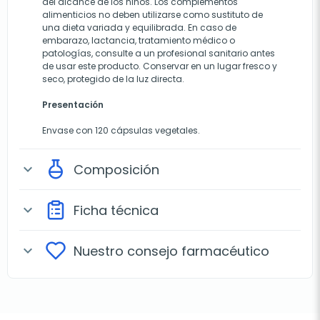
del alcance de los niños. Los complementos
alimenticios no deben utilizarse como sustituto de
una dieta variada y equilibrada. En caso de
embarazo, lactancia, tratamiento médico o
patologías, consulte a un profesional sanitario antes
de usar este producto. Conservar en un lugar fresco y
seco, protegido de la luz directa.
Presentación
Envase con 120 cápsulas vegetales.
Composición
expand_more
Ficha técnica
expand_more
Nuestro consejo farmacéutico
expand_more