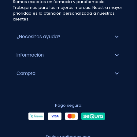
Somos expertos en farmacia y parafarmacia.
Trabajamos para las mejores marcas. Nuestra mayor
prioridad es la atención personalizada a nuestros
clientes.
expand_more
¿Necesitas ayuda?
expand_more
Información
expand_more
Compra
Pago seguro:
Envíos realizados con: