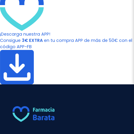
¡Descarga nuestra APP!
Consigue
3€ EXTRA
en tu compra APP de más de 50€ con el
código APP-FB