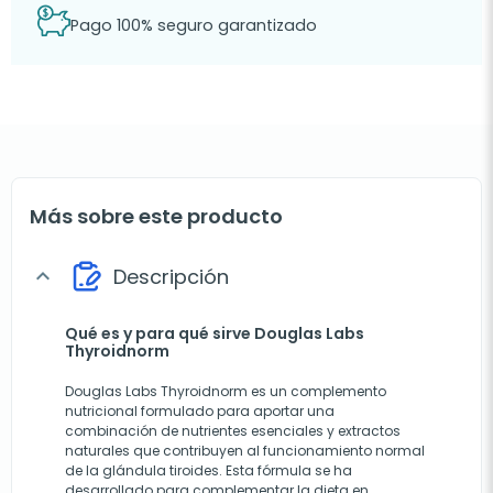
Pago 100% seguro garantizado
Más sobre este producto
Descripción
expand_more
Qué es y para qué sirve Douglas Labs
Thyroidnorm
Douglas Labs Thyroidnorm es un complemento
nutricional formulado para aportar una
combinación de nutrientes esenciales y extractos
naturales que contribuyen al funcionamiento normal
de la glándula tiroides. Esta fórmula se ha
desarrollado para complementar la dieta en