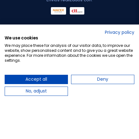
No lo decimos nosotros...
Privacy policy
We use cookies
¡Tu opinión es importante!
We may place these for analysis of our visitor data, to improve our
website, show personalised content and to give you a great website
experience. For more information about the cookies we use open the
settings.
Copyright © 2010-2026 Farmacia Barata S.L. Todos los
derechos reservados.
Accept all
Deny
No, adjust
Total:
57,79 €
Avísame cuando esté disponible