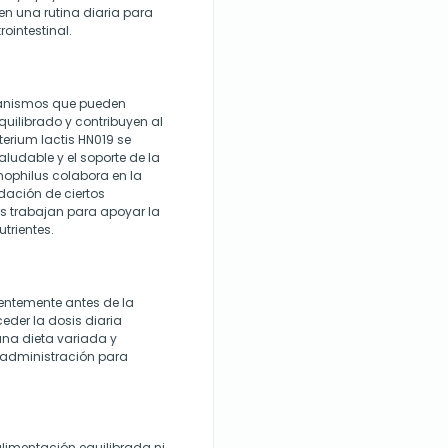
 en una rutina diaria para
rointestinal.
ganismos que pueden
uilibrado y contribuyen al
erium lactis HN019 se
ludable y el soporte de la
mophilus colabora en la
dación de ciertos
s trabajan para apoyar la
trientes.
entemente antes de la
eder la dosis diaria
una dieta variada y
e administración para
limentación equilibrada ni