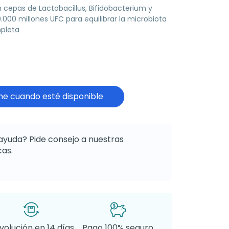
cepas de Lactobacillus, Bifidobacterium y
000 millones UFC para equilibrar la microbiota
mpleta
e cuando esté disponible
ayuda? Pide consejo a nuestras
as.
volución en 14 días
Pago 100% seguro