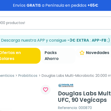
Envíos
GRATIS
a Península en pedidos
+65€
Descarga nuestra APP y consigue
-3€ EXTRA
:
APP-FB
;)
Ofertas en
Packs
Novedades
Solares
Ahorro
enticios
Probióticos
Douglas Labs Multi-Microbiotic 20.000 m
favorite_border
Douglas Labs Multi
UFC, 90 Vegicaps
Referencia: 000870