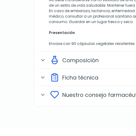
de un estilo de vida saludable. Mantener fuera
En caso de embarazo, lactancia, enfermedad 
médico, consultar a un profesional sanitario an
consumo. Guardar en un lugar fresco y seco.
Presentación
Envase con 90 cápsulas vegetales resistentes 
Composición
expand_more
Ficha técnica
expand_more
Nuestro consejo farmacéu
expand_more