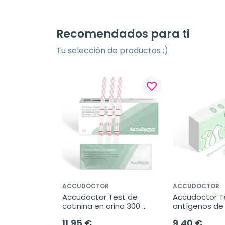
Recomendados para ti
Tu selección de productos ;)
favorite_border
ACCUDOCTOR
ACCUDOCTOR
Accudoctor Test de 
Accudoctor Te
cotinina en orina 300 
antígenos de 
ng/ml, Caja 10 pruebas
lamblia y Parv
11,95 €
9,40 €
heces de perro