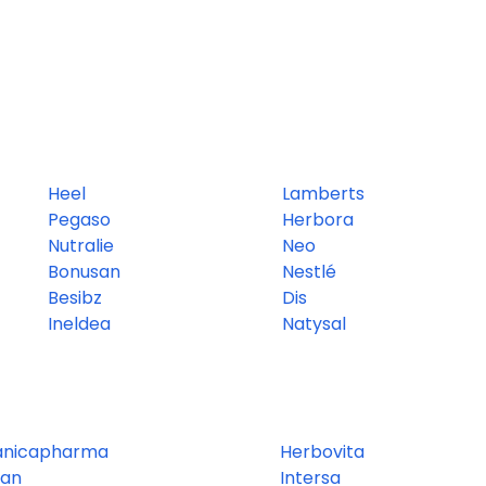
Heel
Lamberts
Pegaso
Herbora
Nutralie
Neo
Bonusan
Nestlé
Besibz
Dis
Ineldea
Natysal
ánicapharma
Herbovita
san
Intersa