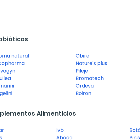
obióticos
isma natural
Obire
kopharma
Nature's plus
vagyn
Pileje
uilea
Bromatech
narini
Ordesa
gelini
Boiron
plementos Alimenticios
ar
Ivb
Bot
s
Aboca
Pini