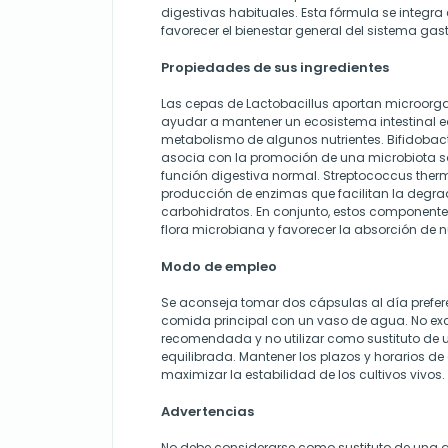
digestivas habituales. Esta fórmula se integra
favorecer el bienestar general del sistema gast
Propiedades de sus ingredientes
Las cepas de Lactobacillus aportan microor
ayudar a mantener un ecosistema intestinal eq
metabolismo de algunos nutrientes. Bifidobact
asocia con la promoción de una microbiota sa
función digestiva normal. Streptococcus ther
producción de enzimas que facilitan la degra
carbohidratos. En conjunto, estos componente
flora microbiana y favorecer la absorción de nu
Modo de empleo
Se aconseja tomar dos cápsulas al día prefer
comida principal con un vaso de agua. No exc
recomendada y no utilizar como sustituto de 
equilibrada. Mantener los plazos y horarios d
maximizar la estabilidad de los cultivos vivos.
Advertencias
No debe considerarse como sustituto de una a