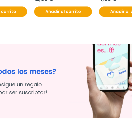
 carrito
Añadir al carrito
Añadir al 
odos los meses?
nsigue un regalo
or ser suscriptor!