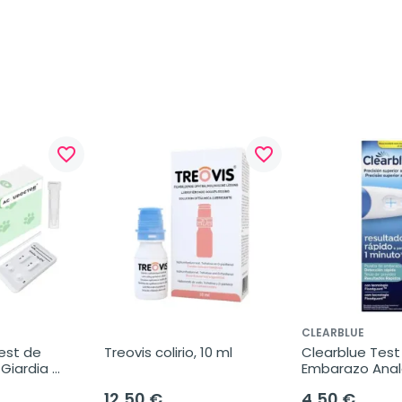
favorite_border
favorite_border
CLEARBLUE
st de 
Treovis colirio, 10 ml
Clearblue Test 
Giardia 
Embarazo Anal
ovirus en 
Detección Rápid
12,50 €
4,50 €
s, Caja 2 
unidad