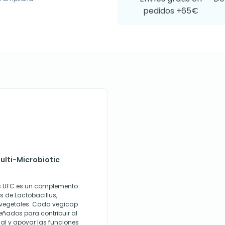
pedidos +65€
ulti-Microbiotic
es UFC es un complemento
 de Lactobacillus,
 vegetales. Cada vegicap
señados para contribuir al
inal y apoyar las funciones