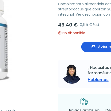
Complemento alimenticio con 
Streptococcus que aportan 20.
intestinal.
Ver descripción co
49,40 €
0,55 €/ud
No disponible
Avísam
¿Necesitas 
farmacéutic
Hablamos
Envíos gratis en
De
a ampliarla