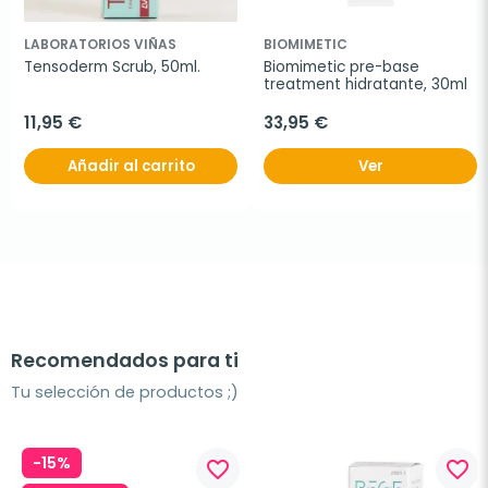
LABORATORIOS VIÑAS
BIOMIMETIC
Tensoderm Scrub, 50ml.
Biomimetic pre-base 
treatment hidratante, 30ml
11,95 €
33,95 €
Añadir al carrito
Ver
Recomendados para ti
Tu selección de productos ;)
-15%
favorite_border
favorite_border