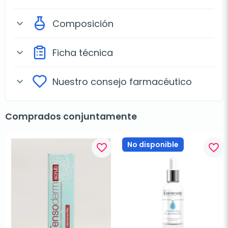
Composición
expand_more
Ficha técnica
expand_more
Nuestro consejo farmacéutico
expand_more
Comprados conjuntamente
No disponible
favorite_border
favorite_border