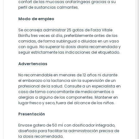
confort de las mucosas orofaríngeas gracias a su
perfil de sustancias calmantes.
Modo de empleo
Se aconseja administrar 25 gotas de Forza Vitale
Ekinflu tres veces al día, preferiblemente antes de las
comidas, de forma sublingual o diluidas en un vaso
con agua. No superar la dosis diaria recomendada y
seguir estrictamente las indicaciones del etiquetado.
Advertencias
No recomendable en menores de 12 años ni durante
el embarazo o la lactancia sin la supervisión de un
profesional de la salud. Consulte a un especialista en
caso de toma concomitante de medicamentos o
alergias a alguno de los componentes. Mantener en
lugar fresco y seco, fuera del alcance de los niños.
Presentación
Envase gotero de 50 ml con dosificador integrado,
diseñado para facilitar la administración precisa de
la dosis recomendada.