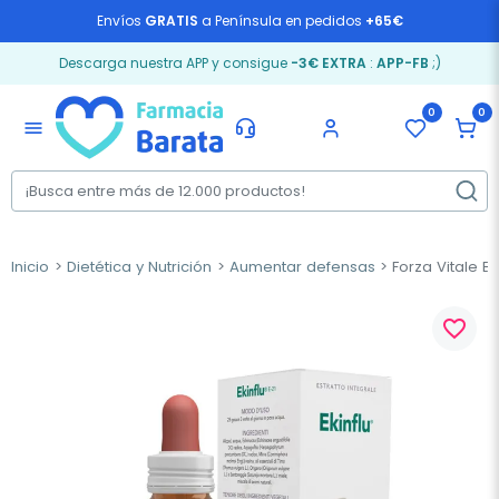
Envíos
GRATIS
a Península en pedidos
+65€
Descarga nuestra APP y consigue
-3€ EXTRA
:
APP-FB
;)
0
0
menu
Inicio
Dietética y Nutrición
Aumentar defensas
Forza Vitale Eki
favorite_border