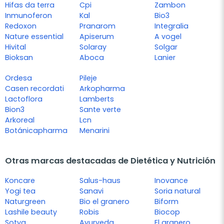
Hifas da terra
Cpi
Zambon
Inmunoferon
Kal
Bio3
Redoxon
Pranarom
Integralia
Nature essential
Apiserum
A vogel
Hivital
Solaray
Solgar
Bioksan
Aboca
Lanier
Ordesa
Pileje
Casen recordati
Arkopharma
Lactoflora
Lamberts
Bion3
Sante verte
Arkoreal
Lcn
Botánicapharma
Menarini
Otras marcas destacadas de Dietética y Nutrición
Koncare
Salus-haus
Inovance
Yogi tea
Sanavi
Soria natural
Naturgreen
Bio el granero
Biform
Lashile beauty
Robis
Biocop
Sotya
Ayurveda
El granero