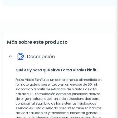
Más sobre este producto
Descripción
expand_more
Qué es y para qué sirve Forza Vitale Ekinflu
Forza Vitale Ekinflu es un complemento alimenticio en
formato gotero presentado en un envase de 50 ml,
elaborado a partir de extractos de plantas de alta
calidad. Su formulación combina principios activos
de origen natural que han sido seleccionados para
contribuir al equilibrio de los sistemas fisiológicos
esenciales. Está diseñado para integrarse en hábitos
de vida saludables y favorecer el bienestar general
gracias a la sinergia de sus componentes vegetales.