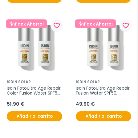
¡Pack Ahorro!
¡Pack Ahorro!
favorite_border
favorite_border
ISDIN SOLAR
ISDIN SOLAR
Isdin FotoUltra Age Repair 
Isdin FotoUltra Age Repair 
Color Fusion Water SPF50, 
Fusion Water SPF50, 
Oferta Duplo 2x 50 ml
Oferta Duplo 2x 50 ml
51,90 €
49,90 €
Añadir al carrito
Añadir al carrito