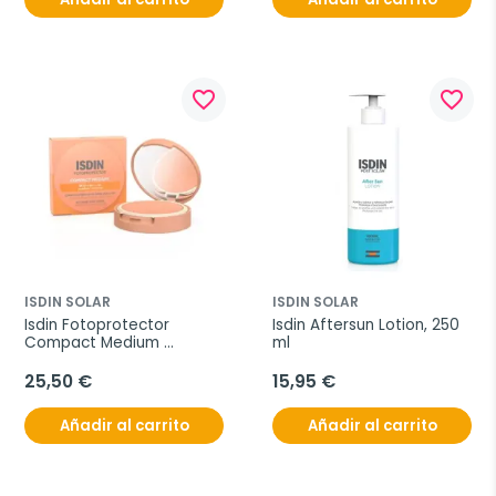
favorite_border
favorite_border
ISDIN SOLAR
ISDIN SOLAR
Isdin Fotoprotector 
Isdin Aftersun Lotion, 250 
Compact Medium 
ml
SPF50+, 10 g
25,50 €
15,95 €
Añadir al carrito
Añadir al carrito