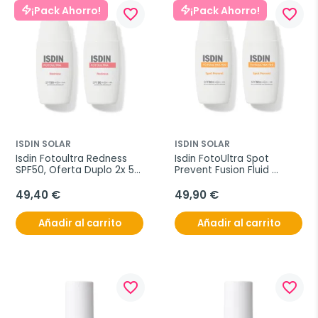
¡Pack Ahorro!
¡Pack Ahorro!
favorite_border
favorite_border
ISDIN SOLAR
ISDIN SOLAR
Isdin Fotoultra Redness 
Isdin FotoUltra Spot 
SPF50, Oferta Duplo 2x 50 
Prevent Fusion Fluid 
ml
SPF100+, Oferta Duplo 2x 
50 ml
49,40 €
49,90 €
Añadir al carrito
Añadir al carrito
favorite_border
favorite_border