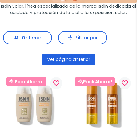
Isdin Solar, línea especializada de la marca Isdin dedicada al
cuidado y protección de la piel a la exposición solar.
Ordenar
Filtrar por
Ver página anterior
¡Pack Ahorro!
¡Pack Ahorro!
favorite_border
favorite_border