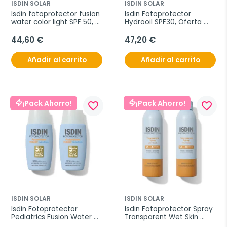
ISDIN SOLAR
ISDIN SOLAR
Isdin fotoprotector fusion 
Isdin Fotoprotector 
water color light SPF 50, 
Hydrooil SPF30, Oferta 
Oferta Duplo 2x 50 ml
Duplo 2x 200ml.
44,60 €
47,20 €
Añadir al carrito
Añadir al carrito
¡Pack Ahorro!
¡Pack Ahorro!
favorite_border
favorite_border
ISDIN SOLAR
ISDIN SOLAR
Isdin Fotoprotector 
Isdin Fotoprotector Spray 
Pediatrics Fusion Water 
Transparent Wet Skin 
SPF50, Oferta Duplo 2x 50 
SPF50, Oferta Duplo 2x 