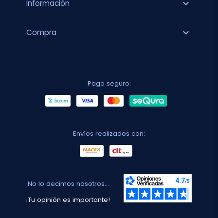
expand_more
Información
expand_more
Compra
Pago seguro:
Envíos realizados con:
No lo decimos nosotros...
¡Tu opinión es importante!