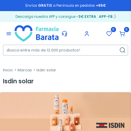
Envíos
GRATIS
a Península en pedidos
+65€
Descarga nuestra APP y consigue
-3€ EXTRA
:
APP-FB
;)
0
0
menu
Inicio
Marcas
Isdin solar
Isdin solar