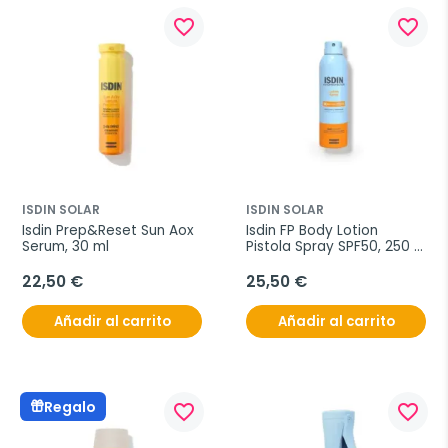
favorite_border
favorite_border
ISDIN SOLAR
ISDIN SOLAR
Isdin Prep&Reset Sun Aox 
Isdin FP Body Lotion 
Serum, 30 ml
Pistola Spray SPF50, 250 
ml
22,50 €
25,50 €
Añadir al carrito
Añadir al carrito
Regalo
favorite_border
favorite_border