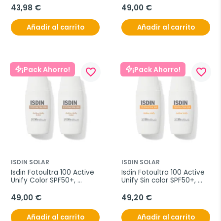
ml
250 ml
43,98 €
49,00 €
Añadir al carrito
Añadir al carrito
¡Pack Ahorro!
¡Pack Ahorro!
favorite_border
favorite_border
ISDIN SOLAR
ISDIN SOLAR
Isdin Fotoultra 100 Active 
Isdin Fotoultra 100 Active 
Unify Color SPF50+, 
Unify Sin color SPF50+, 
Oferta Duplo 2x 50 ml
Oferta Duplo 2x 50 ml
49,00 €
49,20 €
Añadir al carrito
Añadir al carrito