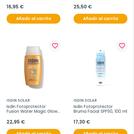
SPF50, 20g
16,95 €
25,50 €
Añadir al carrito
Añadir al carrito
favorite_border
favorite_border
ISDIN SOLAR
ISDIN SOLAR
Isdin Fotoprotector 
Isdin Fotoprotector 
Fusion Water Magic Glow 
Bruma Facial SPF50, 100 ml
SPF50, 50 ml
22,95 €
17,30 €
Añadir al carrito
Añadir al carrito