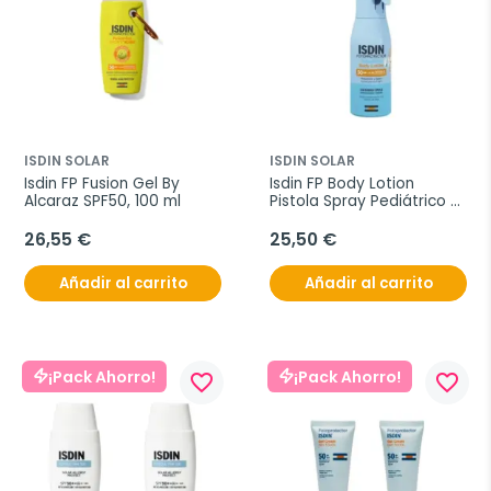
ISDIN SOLAR
ISDIN SOLAR
Isdin FP Fusion Gel By 
Isdin FP Body Lotion 
Alcaraz SPF50, 100 ml
Pistola Spray Pediátrico 
SPF50, 250 ml
26,55 €
25,50 €
Añadir al carrito
Añadir al carrito
¡Pack Ahorro!
¡Pack Ahorro!
favorite_border
favorite_border