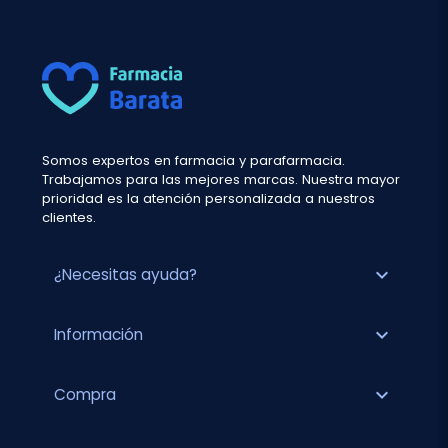
Somos expertos en farmacia y parafarmacia.
Trabajamos para las mejores marcas. Nuestra mayor
prioridad es la atención personalizada a nuestros
clientes.
expand_more
¿Necesitas ayuda?
expand_more
Información
expand_more
Compra