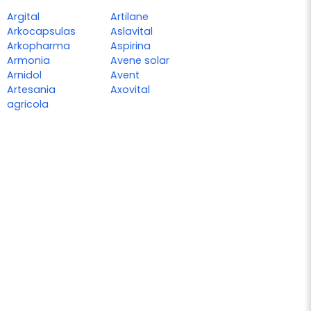
Argital
Artilane
Arkocapsulas
Aslavital
Arkopharma
Aspirina
Armonia
Avene solar
Arnidol
Avent
Artesania
Axovital
agricola