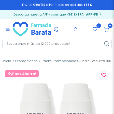
Envíos
GRATIS
a Península en pedidos
+65€
Descarga nuestra APP y consigue
-3€ EXTRA
:
APP-FB
;)
0
0
menu
Inicio
Promociones
Packs Promocionales
Isdin Fotoultra 100 
¡Pack Ahorro!
favorite_border