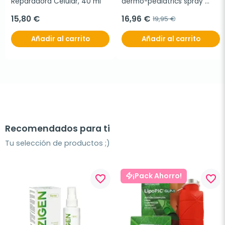
Reparadora Celular, 40 ml
dermo-pediatrics spray 
invisible spf 50+, 200 ml
15,80 €
16,96 €
19,95 €
Añadir al carrito
Añadir al carrito
Recomendados para ti
Tu selección de productos ;)
¡Pack Ahorro!
favorite_border
favorite_border