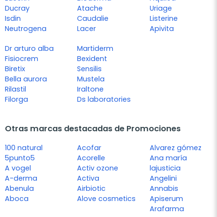
Ducray
Atache
Uriage
Isdin
Caudalie
Listerine
Neutrogena
Lacer
Apivita
Dr arturo alba
Martiderm
Fisiocrem
Bexident
Biretix
Sensilis
Bella aurora
Mustela
Rilastil
Iraltone
Filorga
Ds laboratories
Otras marcas destacadas de Promociones
100 natural
Acofar
Alvarez gómez
5punto5
Acorelle
Ana maría
A vogel
Activ ozone
lajusticia
A-derma
Activa
Angelini
Abenula
Airbiotic
Annabis
Aboca
Alove cosmetics
Apiserum
Arafarma