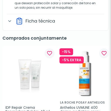
que desean protección solar y corrección del tono en
un solo paso, sin recurrir al maquillaje.
Ficha técnica
expand_more
Comprados conjuntamente
-15%
favorite_border
favorite_border
-5% EXTRA
LA ROCHE POSAY ANTHELIOS
IDP Repair Crema 
Anthelios UVMUNE 400 