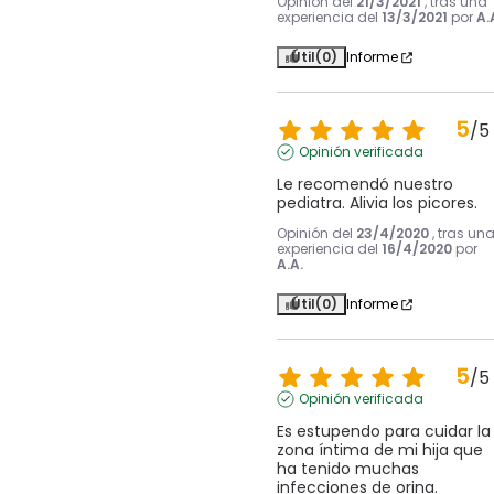
Opinión del
21/3/2021
, tras una
experiencia del
13/3/2021
por
A.
Útil
(0)
Informe
5
/
5
Opinión verificada
Le recomendó nuestro 
pediatra. Alivia los picores.
Opinión del
23/4/2020
, tras un
experiencia del
16/4/2020
por
A.A.
Útil
(0)
Informe
5
/
5
Opinión verificada
Es estupendo para cuidar la 
zona íntima de mi hija que 
ha tenido muchas 
infecciones de orina.