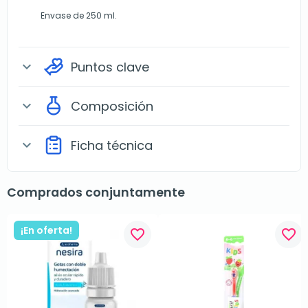
Envase de 250 ml.
Puntos clave
expand_more
Composición
expand_more
Ficha técnica
expand_more
Comprados conjuntamente
¡En oferta!
favorite_border
favorite_border