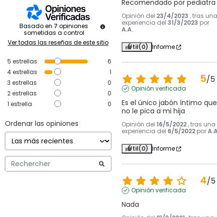
Recomendado por pediatra
Opinión del
23/4/2023
, tras un
experiencia del
31/3/2023
por
Basado en
7
opiniones
A.A.
sometidas a control
Ver todas las reseñas de este sitio
Útil
(0)
Informe
5
estrellas
6
4
estrellas
1
5
/
5
3
estrellas
0
Opinión verificada
2
estrellas
0
Es el único jabón íntimo que 
1
estrella
0
no le pica a mi hija
Ordenar las opiniones
Opinión del
16/5/2022
, tras una
experiencia del
6/5/2022
por
A.A
Útil
(0)
Informe
4
/
5
Opinión verificada
Nada