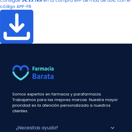
Consigue
3€ EXTRA
en tu compra APP de más de 50€ con el
código APP-FB
Somos expertos en farmacia y parafarmacia.
Trabajamos para las mejores marcas. Nuestra mayor
prioridad es la atención personalizada a nuestros
clientes.
expand_more
¿Necesitas ayuda?