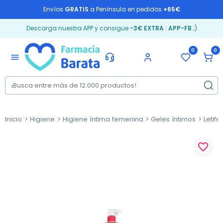
Envíos
GRATIS
a Península en pedidos
+65€
Descarga nuestra APP y consigue
-3€ EXTRA
:
APP-FB
;)
0
0
menu
Inicio
Higiene
Higiene íntima femenina
Geles íntimos
Letife
favorite_border