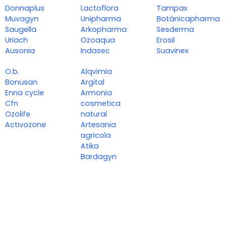
Donnaplus
Lactoflora
Tampax
Muvagyn
Unipharma
Botánicapharma
Saugella
Arkopharma
Sesderma
Uriach
Ozoaqua
Erosil
Ausonia
Indasec
Suavinex
O.b.
Alqvimia
Bonusan
Argital
Enna cycle
Armonia
Cfn
cosmetica
Ozolife
natural
Activozone
Artesania
agricola
Atika
Bardagyn