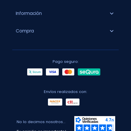
expand_more
Información
expand_more
Compra
Pago seguro:
Envíos realizados con:
No lo decimos nosotros...