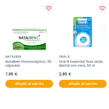
favorite_border
favorite_border
NATALBEN
ORAL B
Natalben Preconceptivo, 30 
Oral-B Essential floss seda 
cápsulas
dental con cera, 50 m
7,95 €
2,85 €
Añadir al carrito
Añadir al carrito