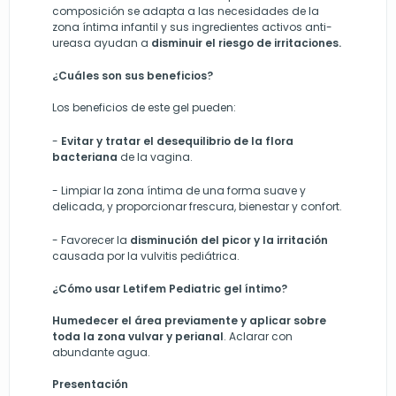
composición se adapta a las necesidades de la
zona íntima infantil y sus ingredientes activos anti-
ureasa ayudan a
disminuir el riesgo de irritaciones.
¿Cuáles son sus beneficios?
Los beneficios de este gel pueden:
-
E
vitar y tratar el desequilibrio de la flora
bacteriana
de la vagina.
- L
impiar la zona íntima de una forma suave y
delicada, y proporciona
r
frescura, bienestar y confort.
-
Favorecer la
disminución del picor y la irritación
causada por la vulvitis pediátrica.
¿Cómo usar Letifem Pediatric gel íntimo?
Humedecer el área previamente y aplicar sobre
toda la zona vulvar y perianal
. Aclarar con
abundante agua.
Presentación