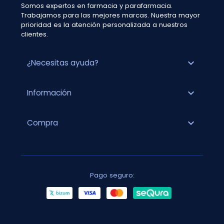
Somos expertos en farmacia y parafarmacia.
Trabajamos para las mejores marcas. Nuestra mayor
prioridad es la atención personalizada a nuestros
clientes.
expand_more
¿Necesitas ayuda?
expand_more
Información
expand_more
Compra
Pago seguro: