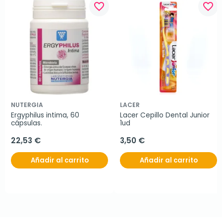
favorite_border
favorite_border
NUTERGIA
LACER
Ergyphilus intima, 60 
Lacer Cepillo Dental Junior 
cápsulas.
1ud
22,53 €
3,50 €
Añadir al carrito
Añadir al carrito