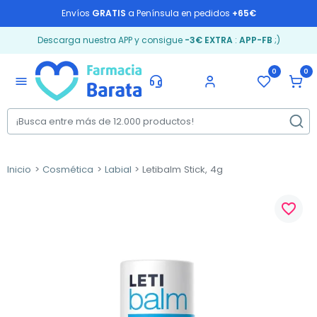
Envíos
GRATIS
a Península en pedidos
+65€
Descarga nuestra APP y consigue
-3€ EXTRA
:
APP-FB
;)
0
0
menu
Inicio
Cosmética
Labial
Letibalm Stick, 4g
favorite_border