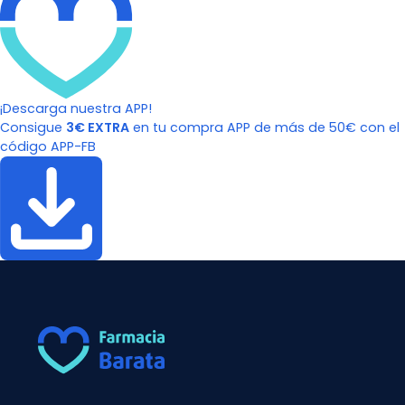
¡Descarga nuestra APP!
Consigue
3€ EXTRA
en tu compra APP de más de 50€ con el
código APP-FB