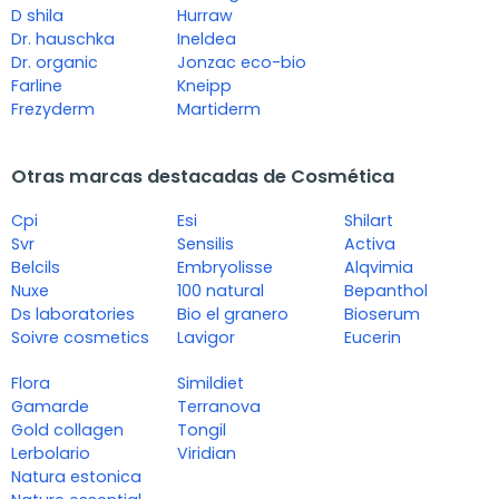
D shila
Hurraw
Dr. hauschka
Ineldea
Dr. organic
Jonzac eco-bio
Farline
Kneipp
Frezyderm
Martiderm
Otras marcas destacadas de Cosmética
Cpi
Esi
Shilart
Svr
Sensilis
Activa
Belcils
Embryolisse
Alqvimia
Nuxe
100 natural
Bepanthol
Ds laboratories
Bio el granero
Bioserum
Soivre cosmetics
Lavigor
Eucerin
Flora
Simildiet
Gamarde
Terranova
Gold collagen
Tongil
Lerbolario
Viridian
Natura estonica