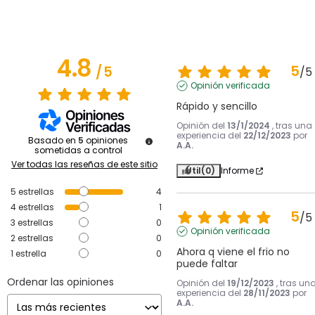
4.8
5
/
5
/
5
Opinión verificada
Rápido y sencillo
Opinión del
13/1/2024
, tras una
experiencia del
22/12/2023
por
Basado en
5
opiniones
A.A.
sometidas a control
Ver todas las reseñas de este sitio
Útil
(0)
Informe
5
estrellas
4
4
estrellas
1
5
/
5
3
estrellas
0
Opinión verificada
2
estrellas
0
Ahora q viene el frio no 
1
estrella
0
puede faltar
Ordenar las opiniones
Opinión del
19/12/2023
, tras un
experiencia del
28/11/2023
por
A.A.