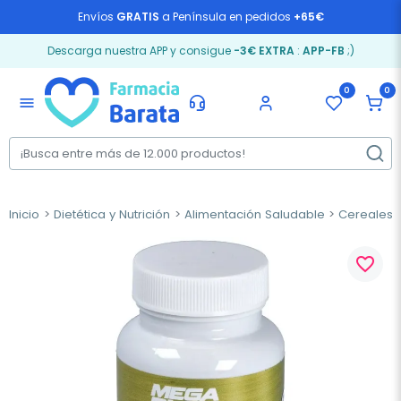
Envíos
GRATIS
a Península en pedidos
+65€
Descarga nuestra APP y consigue
-3€ EXTRA
:
APP-FB
;)
0
0
menu
Inicio
Dietética y Nutrición
Alimentación Saludable
Cereales,
favorite_border