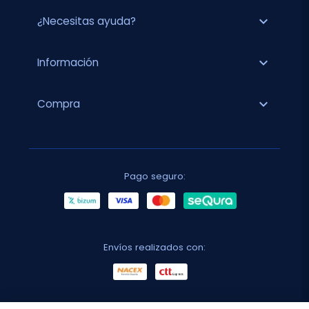
expand_more
¿Necesitas ayuda?
expand_more
Información
expand_more
Compra
Pago seguro:
Envíos realizados con: