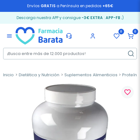
Envíos
GRATIS
a Península en pedidos
+65€
Descarga nuestra APP y consigue
-3€ EXTRA
:
APP-FB
;)
0
0
menu
Inicio
Dietética y Nutrición
Suplementos Alimenticios
Proteín
favorite_border