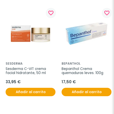
favorite_border
favorite_border
SESDERMA
BEPANTHOL
Sesderma C-VIT crema 
Bepanthol Crema 
facial hidratante, 50 ml
quemaduras leves. 100g
33,95 €
17,50 €
Añadir al carrito
Añadir al carrito