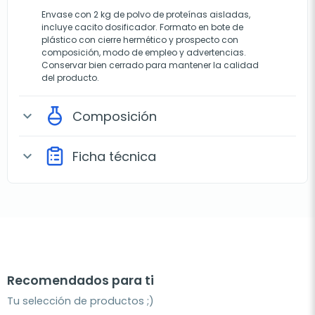
Envase con 2 kg de polvo de proteínas aisladas,
incluye cacito dosificador. Formato en bote de
plástico con cierre hermético y prospecto con
composición, modo de empleo y advertencias.
Conservar bien cerrado para mantener la calidad
del producto.
Composición
expand_more
Ficha técnica
expand_more
Recomendados para ti
Tu selección de productos ;)