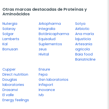
Otras marcas destacadas de Proteínas y
Aminoácidos
Nutergia
Arkopharma
Sotya
Solaray
Integralia
Airbiotic
Solgar
Botánicapharma
Ana maría
Lamberts
Equisalud
lajusticia
Kal
Suplementos
Artesania
Bonusan
zeus
agricola
Hivital
Baia food
Bariatricline
Cupper
Ensure
Direct nutrition
Fepa
Douglas
Gsn laboratorios
laboratories
Infisport
Drasanvi
Inovance
El valle
Ivb
Energy feelings