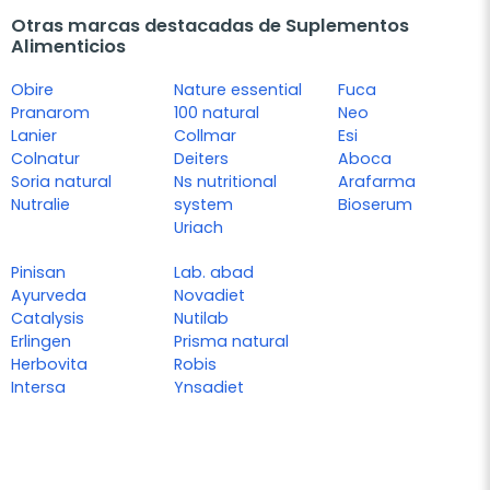
Otras marcas destacadas de Suplementos
Alimenticios
Obire
Nature essential
Fuca
Pranarom
100 natural
Neo
Lanier
Collmar
Esi
Colnatur
Deiters
Aboca
Soria natural
Ns nutritional
Arafarma
Nutralie
system
Bioserum
Uriach
Pinisan
Lab. abad
Ayurveda
Novadiet
Catalysis
Nutilab
Erlingen
Prisma natural
Herbovita
Robis
Intersa
Ynsadiet