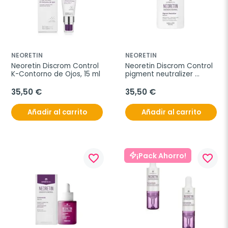
NEORETIN
NEORETIN
Neoretin Discrom Control 
Neoretin Discrom Control 
K-Contorno de Ojos, 15 ml
pigment neutralizer 
serum, 30 ml
35,50 €
35,50 €
Añadir al carrito
Añadir al carrito
¡Pack Ahorro!
favorite_border
favorite_border