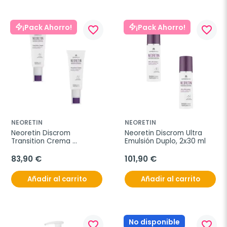
¡Pack Ahorro!
¡Pack Ahorro!
favorite_border
favorite_border
NEORETIN
NEORETIN
Neoretin Discrom 
Neoretin Discrom Ultra 
Transition Crema 
Emulsión Duplo, 2x30 ml
Despigmentante Duplo, 
2x50 ml
83,90 €
101,90 €
Añadir al carrito
Añadir al carrito
No disponible
favorite_border
favorite_border