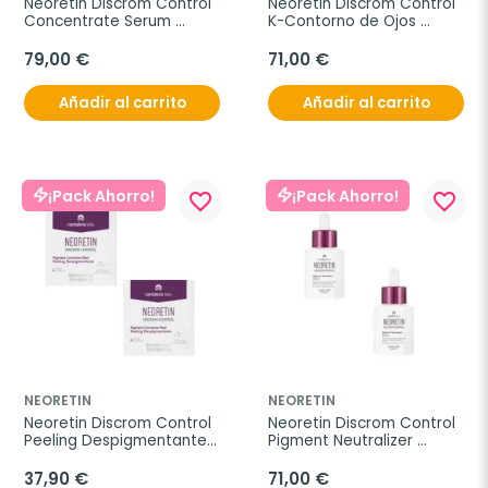
Neoretin Discrom Control 
Neoretin Discrom Control 
Concentrate Serum 
K-Contorno de Ojos 
Duplo, 2x30 ml
Duplo, 2x15 ml
79,00 €
71,00 €
Añadir al carrito
Añadir al carrito
¡Pack Ahorro!
¡Pack Ahorro!
favorite_border
favorite_border
NEORETIN
NEORETIN
Neoretin Discrom Control 
Neoretin Discrom Control 
Peeling Despigmentante 
Pigment Neutralizer 
Duplo, 2x6 discos
Serum Duplo, 2x30 ml
37,90 €
71,00 €