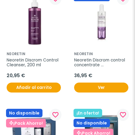
NEORETIN
NEORETIN
Neoretin Discrom Control 
Neoretin Discrom control 
Cleanser, 200 ml
concentrate 
despigmentante 
intensivo, 10 ml
20,95 €
36,95 €
Añadir al carrito
Ver
No disponible
¡En oferta!
favorite_border
favorite_border
No disponible
¡Pack Ahorro!
¡Pack Ahorro!