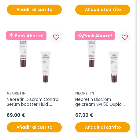
Añadir al carrito
Añadir al carrito
¡Pack Ahorro!
¡Pack Ahorro!
favorite_border
favorite_border
NEORETIN
NEORETIN
Neoretin Discrom Control 
Neoretin Discrom 
Serum booster Fluid 
gelcream SPF50 Duplo, 
Duplo, 2x30ml
2x40 ml
69,00 €
67,00 €
Añadir al carrito
Añadir al carrito