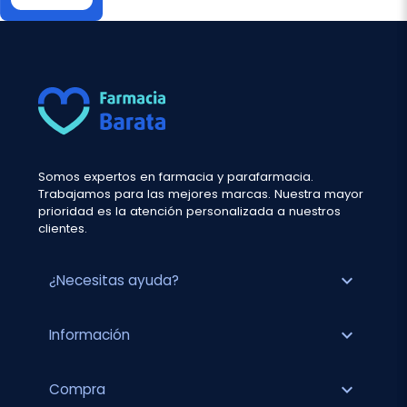
Somos expertos en farmacia y parafarmacia.
Trabajamos para las mejores marcas. Nuestra mayor
prioridad es la atención personalizada a nuestros
clientes.
expand_more
¿Necesitas ayuda?
expand_more
Información
expand_more
Compra