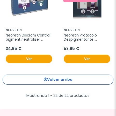
NEORETIN
NEORETIN
Neoretin Discrom Control 
Neoretin Protocolo 
pigment neutralizer 
Despigmentante 
serum, 30 ml + Regalo
Intensivo Discrom Ultra 
Emulsion, 30 ml + 
34,95 €
53,95 €
Concentrate de Regalo
Ver
Ver
Volver arriba
Mostrando 1 - 22 de 22 productos