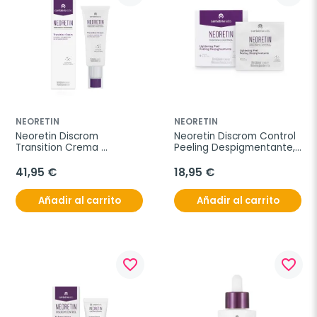
NEORETIN
NEORETIN
Neoretin Discrom 
Neoretin Discrom Control 
Transition Crema 
Peeling Despigmentante, 
Despigmentante, 50 ml
6 discos.
41,95 €
18,95 €
Añadir al carrito
Añadir al carrito
favorite_border
favorite_border