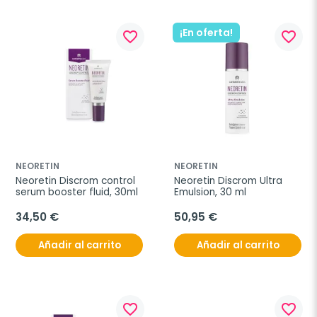
¡En oferta!
favorite_border
favorite_border
NEORETIN
NEORETIN
Neoretin Discrom control 
Neoretin Discrom Ultra 
serum booster fluid, 30ml
Emulsion, 30 ml
34,50 €
50,95 €
Añadir al carrito
Añadir al carrito
favorite_border
favorite_border