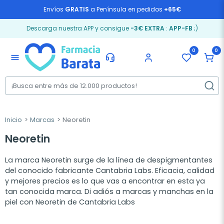
Envíos
GRATIS
a Península en pedidos
+65€
Descarga nuestra APP y consigue
-3€ EXTRA
:
APP-FB
;)
0
0
menu
Inicio
Marcas
Neoretin
Neoretin
La marca Neoretin surge de la línea de despigmentantes
del conocido fabricante Cantabria Labs. Eficacia, calidad
y mejores precios es lo que vas a encontrar en esta ya
tan conocida marca. Di adiós a marcas y manchas en la
piel con Neoretin de Cantabria Labs