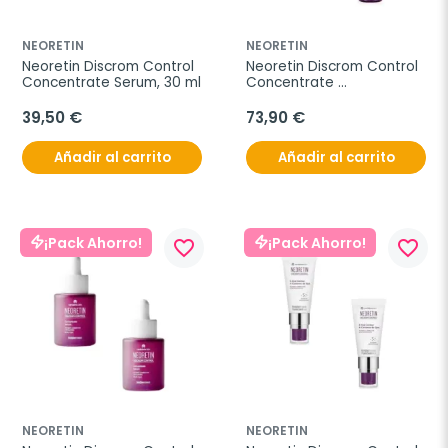
NEORETIN
NEORETIN
Neoretin Discrom Control 
Neoretin Discrom Control 
Concentrate Serum, 30 ml
Concentrate 
Despigmentante 
Intensivo Duplo, 2x10 ml
39,50 €
73,90 €
Añadir al carrito
Añadir al carrito
¡Pack Ahorro!
¡Pack Ahorro!
favorite_border
favorite_border
NEORETIN
NEORETIN