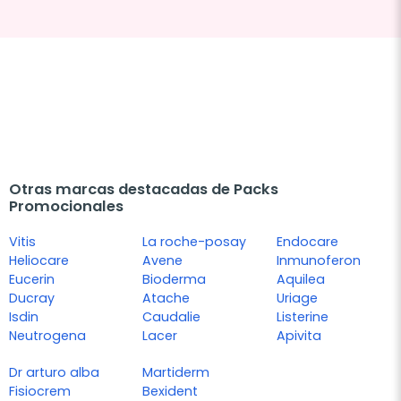
Otras marcas destacadas de Packs
Promocionales
Vitis
La roche-posay
Endocare
Heliocare
Avene
Inmunoferon
Eucerin
Bioderma
Aquilea
Ducray
Atache
Uriage
Isdin
Caudalie
Listerine
Neutrogena
Lacer
Apivita
Dr arturo alba
Martiderm
Fisiocrem
Bexident