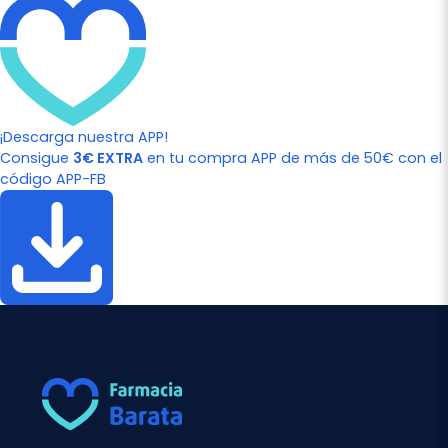
¡Descarga nuestra APP!
Consigue
3€ EXTRA
en tu compra APP de más de 50€ con el
código APP-FB