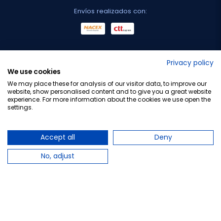
Envíos realizados con:
No lo decimos nosotros...
Privacy policy
We use cookies
¡Tu opinión es importante!
We may place these for analysis of our visitor data, to improve our
website, show personalised content and to give you a great website
experience. For more information about the cookies we use open the
settings.
Copyright © 2010-2026 Farmacia Barata S.L. Todos los
derechos reservados.
Accept all
Deny
No, adjust
Total:
69,00 €
−
+
Añadir al carrito