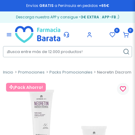
Envíos
GRATIS
a Península en pedidos
+65€
Descarga nuestra APP y consigue
-3€ EXTRA
:
APP-FB
;)
0
0
menu
Inicio
Promociones
Packs Promocionales
Neoretin Discrom C
¡Pack Ahorro!
favorite_border