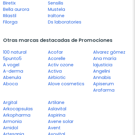
Biretix
Sensilis
Bella aurora
Mustela
Rilastil
Iraltone
Filorga
Ds laboratories
Otras marcas destacadas de Promociones
100 natural
Acofar
Alvarez gómez
5punto5
Acorelle
Ana maría
A vogel
Activ ozone
lajusticia
A-derma
Activa
Angelini
Abenula
Airbiotic
Annabis
Aboca
Alove cosmetics
Apiserum
Arafarma
Argital
Artilane
Arkocapsulas
Aslavital
Arkopharma
Aspirina
Armonia
Avene solar
Arnidol
Avent
Artesania
Axovital