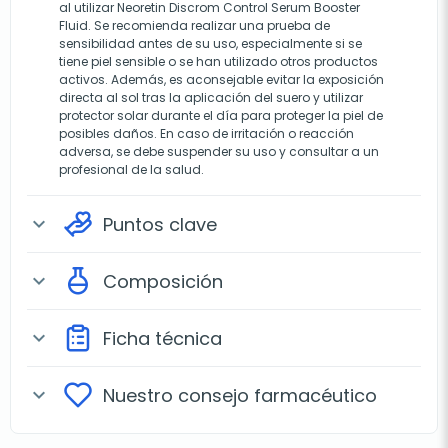
al utilizar Neoretin Discrom Control Serum Booster
Fluid. Se recomienda realizar una prueba de
sensibilidad antes de su uso, especialmente si se
tiene piel sensible o se han utilizado otros productos
activos. Además, es aconsejable evitar la exposición
directa al sol tras la aplicación del suero y utilizar
protector solar durante el día para proteger la piel de
posibles daños. En caso de irritación o reacción
adversa, se debe suspender su uso y consultar a un
profesional de la salud.
Puntos clave
expand_more
Composición
expand_more
Ficha técnica
expand_more
Nuestro consejo farmacéutico
expand_more