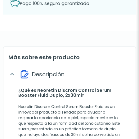
Pago 100% seguro garantizado
Más sobre este producto
Descripción
expand_more
¿Qué es Neoretin Discrom Control Serum
Booster Fluid Duplo, 2x30ml?
Neoretin Discrom Control Serum Booster Fluid es un
innovador producto diseñado para ayudar a
mejorar la apariencia de la piel, especialmente en lo
que respecta a la uniformidad del tono cutáneo. Este
suero, presentado en un práctico formato de duplo
que incluye dos frascos de 30ml, se ha convertido en