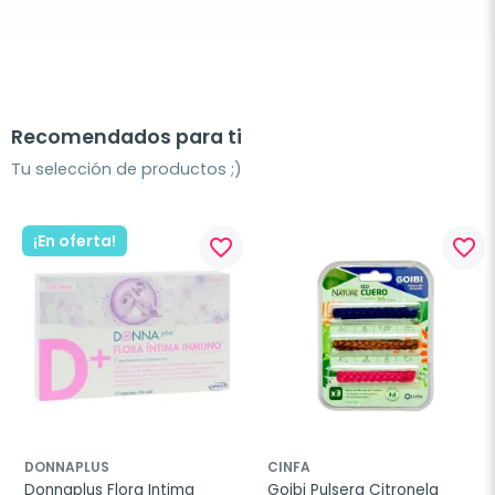
Recomendados para ti
Tu selección de productos ;)
¡En oferta!
favorite_border
favorite_border
DONNAPLUS
CINFA
Donnaplus Flora Intima 
Goibi Pulsera Citronela 