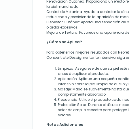
Renovación Cutánea
: Proporciona un efecto r
la piel manchada.
Control de Melanina
: Ayuda a controlar la sín
reduciendo y previniendo la aparición de ma
Bienestar Cutáneo
: Aporta una sensación de b
o ardor excesivos.
Mejora de Textura
: Favorece una apariencia de 
¿Cómo se Aplica?
Para obtener los mejores resultados con
Neoret
Concentrate Despigmentante Intensivo
, siga 
Limpieza
: Asegúrese de que su piel est
antes de aplicar el producto.
Aplicación
: Aplique una pequeña canti
intensivo sobre la piel limpia de cuello y 
Masaje
: Masajee suavemente hasta que
completamente absorbido.
Frecuencia
: Utilice el producto cada no
Protección Solar
: Durante el día, es nece
solar de amplio espectro para proteger l
solares.
Notas Adicionales