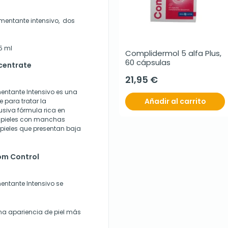
gmentante intensivo, dos
15 ml
Complidermol 5 alfa Plus, 
60 cápsulas
centrate
21,95 €
entante Intensivo
es una
Añadir al carrito
para tratar la
usiva fórmula rica en
en pieles con manchas
 pieles que presentan baja
om Control
entante Intensivo
se
na apariencia de piel más