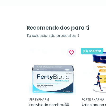
Recomendados para ti
Tu selección de productos ;)
¡En oferta!
favorite_border
FERTYPHARM
FORTE PHARMA
Fertybiotic Hombre, 60 
Articolageno s