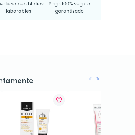
volución en 14 días
Pago 100% seguro
laborables
garantizado
keyboard_arrow_left
keyboard_arrow_right
ntamente
Anterior
Siguiente
favorite_border
favorite_border