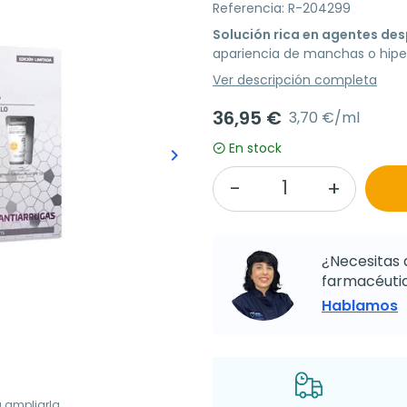
Referencia: R-204299
Solución rica en agentes d
apariencia de manchas o hiper
Ver descripción completa
36,95 €
3,70 €/ml
En stock
keyboard_arrow_right
Siguiente
¿Necesitas 
farmacéutic
Hablamos
a ampliarla