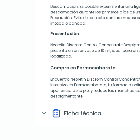
Descamación
: Es posible experimentar una li
descamación durante los primeros días de us
Precaución
: Evite el contacto con las mucosas 
irritada o dañada.
Presentación
Neoretin Discrom Control Concentrate Despigm
presenta en un envase de 10 ml, ideal para un 
localizado.
Compra en Farmaciabarata
Encuentra
Neoretin Discrom Control Concentr
Intensivo
en Farmaciabarata, tu farmacia onlin
apariencia de tu piel y reduce las manchas co
despigmentante.
Ficha técnica
expand_more