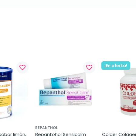
¡En oferta!
favorite_border
favorite_border
BEPANTHOL
abor limón, 
Bepantohol Sensicalm 
Colder Coláge