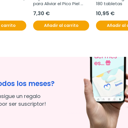
para Aliviar el Pico Piel 
180 tabletas
Atópica, 20 g.
7,30 €
10,95 €
 carrito
Añadir al carrito
Añadir al 
odos los meses?
nsigue un regalo
or ser suscriptor!