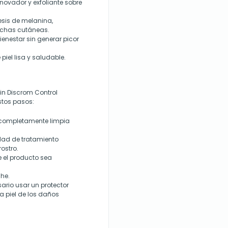
enovador y exfoliante sobre
tesis de melanina,
nchas cutáneas.
ienestar sin generar picor
piel lisa y saludable.
in Discrom Control
estos pasos:
é completamente limpia
dad de tratamiento
rostro.
 el producto sea
che.
sario usar un protector
a piel de los daños