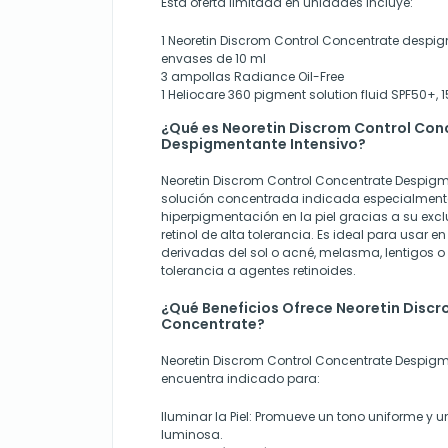
Esta oferta limitada en unidades incluye:
1 Neoretin Discrom Control Concentrate despi
envases de 10 ml
3 ampollas Radiance Oil-Free
1 Heliocare 360 pigment solution fluid SPF50+, 
¿Qué es Neoretin Discrom Control Con
Despigmentante Intensivo?
Neoretin Discrom Control Concentrate Despigm
solución concentrada indicada especialmente 
hiperpigmentación en la piel gracias a su excl
retinol de alta tolerancia. Es ideal para usar 
derivadas del sol o acné, melasma, lentigos o
tolerancia a agentes retinoides.
¿Qué Beneficios Ofrece Neoretin Discr
Concentrate?
Neoretin Discrom Control Concentrate Despigm
encuentra indicado para:
Iluminar la Piel
: Promueve un tono uniforme y u
luminosa.