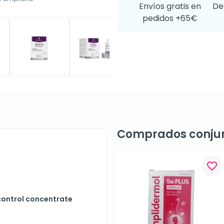
Envíos gratis en
De
pedidos +65€
Comprados conju
favorite_border
control concentrate