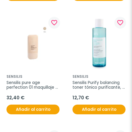
favorite_border
favorite_border
SENSILIS
SENSILIS
Sensilis pure age 
Sensilis Purify balancing 
perfection 01 maquillaje 
toner tónico purificante, 
antiimperfecciones, 30ml
200 ml
32,40 €
12,70 €
Añadir al carrito
Añadir al carrito