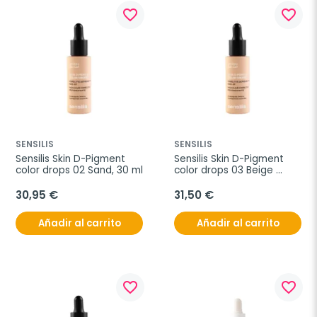
favorite_border
favorite_border
SENSILIS
SENSILIS
Sensilis Skin D-Pigment 
Sensilis Skin D-Pigment 
color drops 02 Sand, 30 ml
color drops 03 Beige 
Rosé, 30 ml
30,95 €
31,50 €
Añadir al carrito
Añadir al carrito
favorite_border
favorite_border