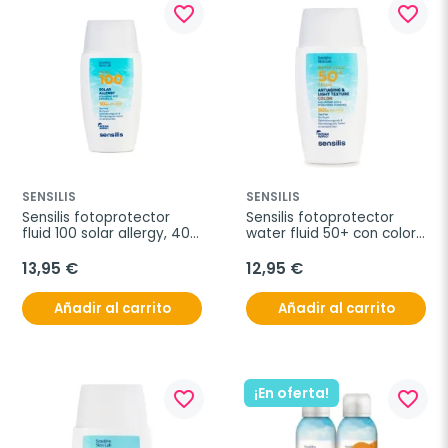
favorite_border
favorite_border
SENSILIS
SENSILIS
Sensilis fotoprotector 
Sensilis fotoprotector 
fluid 100 solar allergy, 40 
water fluid 50+ con color, 
ml
40 ml
13,95 €
12,95 €
Añadir al carrito
Añadir al carrito
¡En oferta!
favorite_border
favorite_border