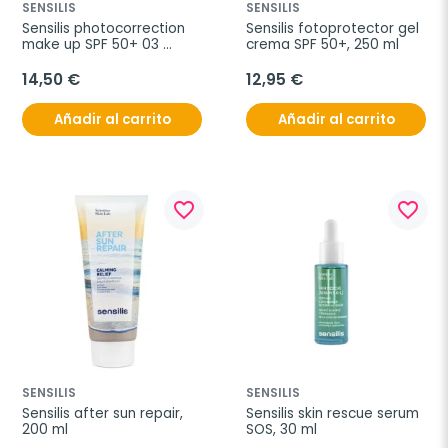
SENSILIS
SENSILIS
Sensilis photocorrection 
Sensilis fotoprotector gel 
make up SPF 50+ 03 
crema SPF 50+, 250 ml
bronze, 10 g
14,50 €
12,95 €
Añadir al carrito
Añadir al carrito
favorite_border
favorite_border
SENSILIS
SENSILIS
Sensilis after sun repair, 
Sensilis skin rescue serum 
200 ml
SOS, 30 ml