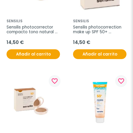
SENSILIS
SENSILIS
Sensilis photocorrector 
Sensilis photocorrection 
compacto tono natural 
make up SPF 50+ 
SPF50+
compacto 02 golden, 10 g
14,50 €
14,50 €
Añadir al carrito
Añadir al carrito
favorite_border
favorite_border