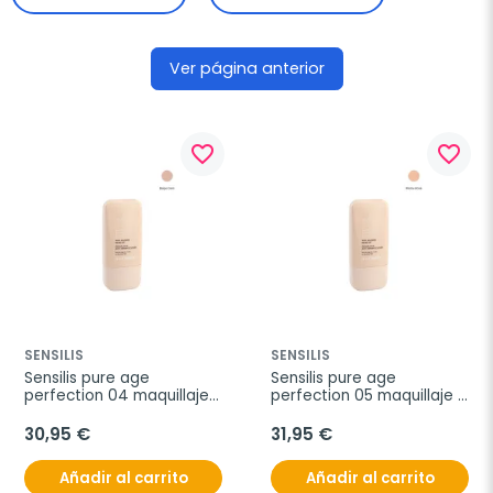
Ver página anterior
favorite_border
favorite_border
SENSILIS
SENSILIS
Sensilis pure age 
Sensilis pure age 
perfection 04 maquillaje 
perfection 05 maquillaje 
antiimperfecciones, 30 ml
antiimperfecciones, 30 ml
30,95 €
31,95 €
Añadir al carrito
Añadir al carrito