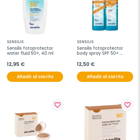
SENSILIS
SENSILIS
Sensilis fotoprotector 
Sensilis fotoprotector 
water fluid 50+, 40 ml
body spray SPF 50+ 
duplo, 2 x 200 ml
12,95 €
12,50 €
Añadir al carrito
Añadir al carrito
favorite_border
favorite_border