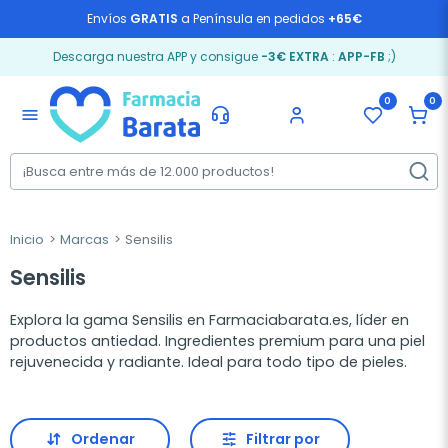
Envíos
GRATIS
a Península en pedidos
+65€
Descarga nuestra APP y consigue
-3€ EXTRA
:
APP-FB
;)
0
0
menu
Inicio
Marcas
Sensilis
Sensilis
Explora la gama Sensilis en Farmaciabarata.es, líder en
productos antiedad. Ingredientes premium para una piel
rejuvenecida y radiante. Ideal para todo tipo de pieles.
Ordenar
Filtrar por