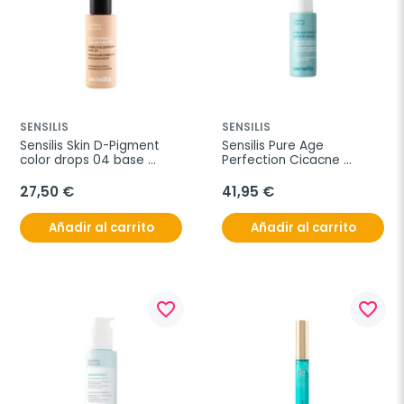
SENSILIS
SENSILIS
Sensilis Skin D-Pigment 
Sensilis Pure Age 
color drops 04 base 
Perfection Cicacne 
Peche Doré, 30 ml
Sérum, 30 ml
27,50 €
41,95 €
Añadir al carrito
Añadir al carrito
favorite_border
favorite_border