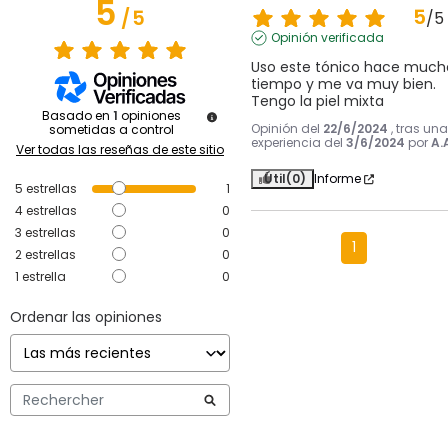
5
5
/
5
/
5
Opinión verificada
Uso este tónico hace mucho
tiempo y me va muy bien. 
Tengo la piel mixta
Basado en
1
opiniones
Opinión del
22/6/2024
, tras una
sometidas a control
experiencia del
3/6/2024
por
A.
Ver todas las reseñas de este sitio
Útil
(0)
Informe
5
estrellas
1
4
estrellas
0
3
estrellas
0
1
2
estrellas
0
1
estrella
0
Ordenar las opiniones