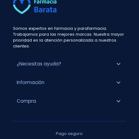
Somos expertos en farmacia y parafarmacia.
Trabajamos para las mejores marcas. Nuestra mayor
prioridad es la atención personalizada a nuestros
clientes.
expand_more
¿Necesitas ayuda?
expand_more
Información
expand_more
Compra
Pago seguro: