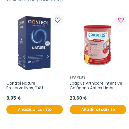
favorite_border
favorite_border
EPAPLUS
Control Nature 
Epaplus Arthicare Intensive 
Preservativos, 24U.
Colágeno Antiox Limón, 
288g
8,95 €
23,60 €
Añadir al carrito
Añadir al carrito