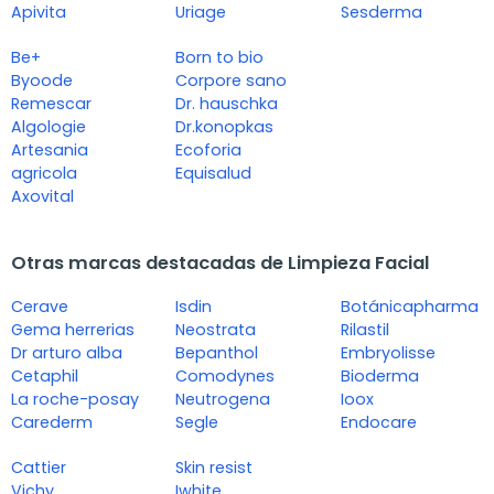
Apivita
Uriage
Sesderma
Be+
Born to bio
Byoode
Corpore sano
Remescar
Dr. hauschka
Algologie
Dr.konopkas
Artesania
Ecoforia
agricola
Equisalud
Axovital
Otras marcas destacadas de Limpieza Facial
Cerave
Isdin
Botánicapharma
Gema herrerias
Neostrata
Rilastil
Dr arturo alba
Bepanthol
Embryolisse
Cetaphil
Comodynes
Bioderma
La roche-posay
Neutrogena
Ioox
Carederm
Segle
Endocare
Cattier
Skin resist
Vichy
Iwhite