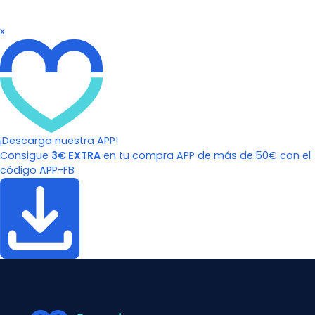
x
¡Descarga nuestra APP!
Consigue
3€ EXTRA
en tu compra APP de más de 50€ con el
código APP-FB