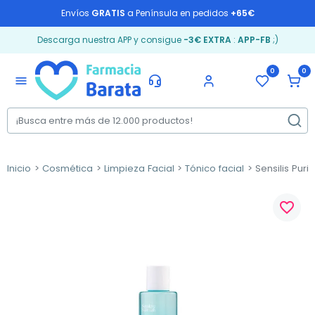
Envíos
GRATIS
a Península en pedidos
+65€
Descarga nuestra APP y consigue
-3€ EXTRA
:
APP-FB
;)
0
0
menu
Inicio
Cosmética
Limpieza Facial
Tónico facial
Sensilis Puri
favorite_border