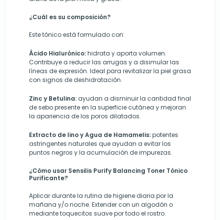
¿Cuál es su composición?
Este tónico está formulado con:
Ácido Hialurónico:
hidrata y aporta volumen.
Contribuye a reducir las arrugas y a disimular las
líneas de expresión. Ideal para revitalizar la piel grasa
con signos de deshidratación.
Zinc y Betulina:
ayudan a disminuir la cantidad final
de sebo presente en la superficie cutánea y mejoran
la
apariencia de los poros dilatados.
Extracto de lino y Agua de Hamamelis:
potentes
astringentes naturales que ayudan a evitar los
puntos negros y la acumulación de impurezas.
¿Cómo usar Sensilis Purify Balancing Toner Tónico
Purificante?
Aplicar durante la rutina de higiene diaria por la
mañana y/o noche. Extender con un algodón o
mediante toquecitos suave por todo el rostro.