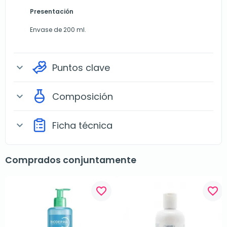
Presentación
Envase de 200 ml.
Puntos clave
expand_more
Composición
expand_more
Ficha técnica
expand_more
Comprados conjuntamente
favorite_border
favorite_border