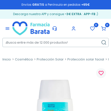
Envíos
GRATIS
a Península en pedidos
+65€
Descarga nuestra APP y consigue
-3€ EXTRA
:
APP-FB
;)
0
0
menu
Inicio
Cosmética
Protección Solar
Protección solar facial
P
favorite_border