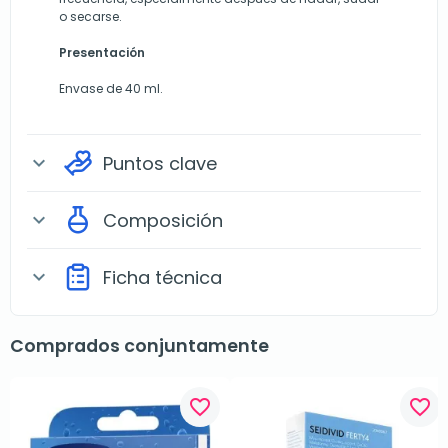
o secarse.
Presentación
Envase de 40 ml.
Puntos clave
expand_more
Composición
expand_more
Ficha técnica
expand_more
Comprados conjuntamente
favorite_border
favorite_border