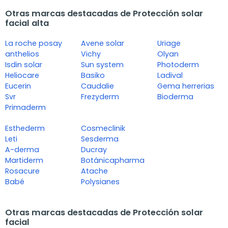
Otras marcas destacadas de Protección solar
facial alta
La roche posay
Avene solar
Uriage
anthelios
Vichy
Olyan
Isdin solar
Sun system
Photoderm
Heliocare
Basiko
Ladival
Eucerin
Caudalie
Gema herrerias
Svr
Frezyderm
Bioderma
Primaderm
Esthederm
Cosmeclinik
Leti
Sesderma
A-derma
Ducray
Martiderm
Botánicapharma
Rosacure
Atache
Babé
Polysianes
Otras marcas destacadas de Protección solar
facial