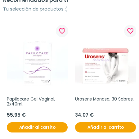
Recomendados para ti
Tu selección de productos ;)
favorite_border
favorite_border
Papilocare Gel Vaginal, 
Urosens Manosa, 30 Sobres.
2x40ml.
55,95 €
34,07 €
Añadir al carrito
Añadir al carrito