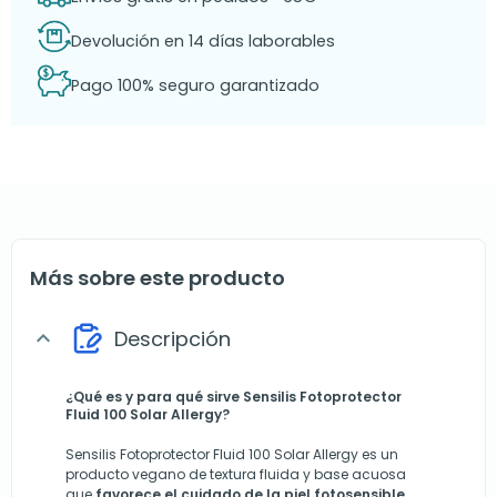
Devolución en 14 días laborables
Pago 100% seguro garantizado
Más sobre este producto
Descripción
expand_more
¿Qué es y para qué sirve
Sensilis Fotoprotector
Fluid 100 Solar Allergy?
Sensilis Fotoprotector Fluid 100 Solar Allergy es un
producto vegano de textura fluida y base acuosa
que
favorece el cuidado de la piel fotosensible
.