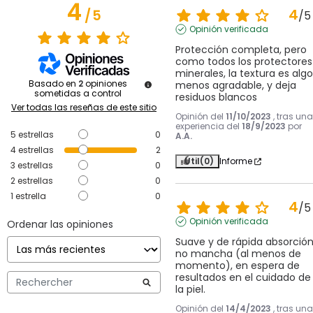
4
4
/
5
/
5
Opinión verificada
Protección completa, pero 
como todos los protectores 
minerales, la textura es algo 
Basado en
2
opiniones
menos agradable, y deja 
sometidas a control
residuos blancos
Ver todas las reseñas de este sitio
Opinión del
11/10/2023
, tras una
experiencia del
18/9/2023
por
5
estrellas
0
A.A.
4
estrellas
2
Útil
(0)
Informe
3
estrellas
0
2
estrellas
0
1
estrella
0
4
/
5
Opinión verificada
Ordenar las opiniones
Suave y de rápida absorción,
no mancha (al menos de 
momento), en espera de 
resultados en el cuidado de 
la piel.
Opinión del
14/4/2023
, tras una