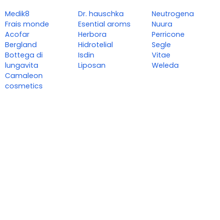
Medik8
Dr. hauschka
Neutrogena
Frais monde
Esential aroms
Nuura
Acofar
Herbora
Perricone
Bergland
Hidrotelial
Segle
Bottega di
Isdin
Vitae
lungavita
Liposan
Weleda
Camaleon
cosmetics