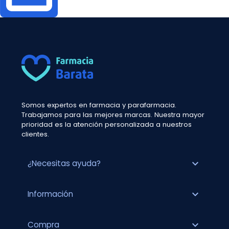
Somos expertos en farmacia y parafarmacia.
Trabajamos para las mejores marcas. Nuestra mayor
prioridad es la atención personalizada a nuestros
clientes.
expand_more
¿Necesitas ayuda?
expand_more
Información
expand_more
Compra