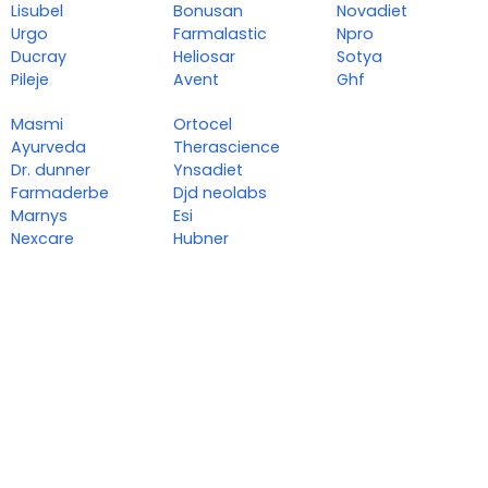
Lisubel
Bonusan
Novadiet
Urgo
Farmalastic
Npro
Ducray
Heliosar
Sotya
Pileje
Avent
Ghf
Masmi
Ortocel
Ayurveda
Therascience
Dr. dunner
Ynsadiet
Farmaderbe
Djd neolabs
Marnys
Esi
Nexcare
Hubner