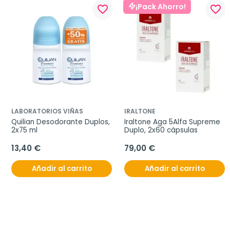
¡Pack Ahorro!
favorite_border
favorite_border
LABORATORIOS VIÑAS
IRALTONE
Quilian Desodorante Duplos, 
Iraltone Aga 5Alfa Supreme 
2x75 ml
Duplo, 2x60 cápsulas
13,40 €
79,00 €
Añadir al carrito
Añadir al carrito