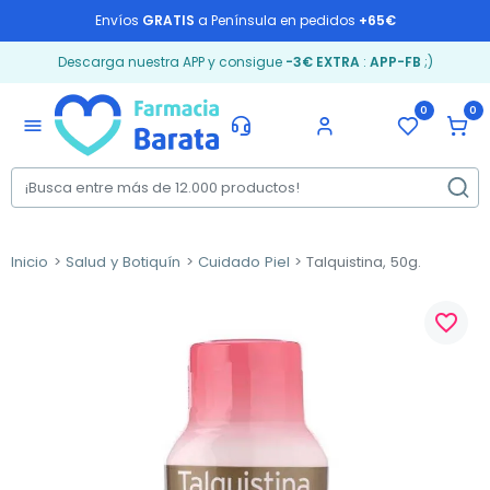
Envíos
GRATIS
a Península en pedidos
+65€
Descarga nuestra APP y consigue
-3€ EXTRA
:
APP-FB
;)
0
0
menu
Inicio
Salud y Botiquín
Cuidado Piel
Talquistina, 50g.
favorite_border