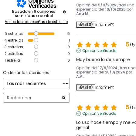
Opinión del
5/11/2025
, tras una
experiencia del
10/10/2025
por
Basado en
6
opiniones
Ana M.
sometidas a control
Ver todas las reseñas de este sitio
Útil
(0)
Informe
5
estrellas
5
4
estrellas
1
5
/
5
3
estrellas
0
Opinión verificada
2
estrellas
0
Muy buena la de siempre
1
estrella
0
Opinión del
17/9/2024
, tras una
Ordenar las opiniones
experiencia del
28/8/2024
por
A.A.
Útil
(0)
Informe
5
/
5
Opinión verificada
Lo uso hace tiempo y me va
genial
Opinión del
4/11/2022
, tras una