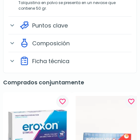
Talquistina en polvo se presenta en un nevase que
contiene 50 gr.
Puntos clave
expand_more
Composición
expand_more
Ficha técnica
expand_more
Comprados conjuntamente
favorite_border
favorite_border