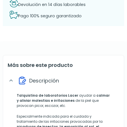
Devolución en 14 días laborables
Pago 100% seguro garantizado
Más sobre este producto
Descripción
expand_more
Talquistina de
laboratorios Lacer
ayudar a
calmar
y aliviar molestias e irritaciones
de la piel que
provocan picor, escozor, etc.
Especialmente indicada para el cuidado y
tratamiento de las irritaciones provocadas por la
picaduras de insectos, la exposición al sol, el