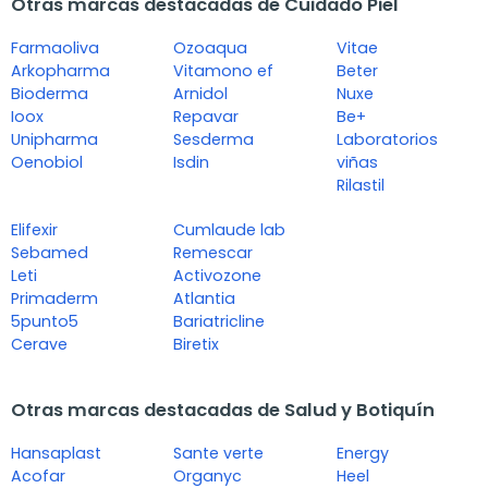
Otras marcas destacadas de Cuidado Piel
Farmaoliva
Ozoaqua
Vitae
Arkopharma
Vitamono ef
Beter
Bioderma
Arnidol
Nuxe
Ioox
Repavar
Be+
Unipharma
Sesderma
Laboratorios
Oenobiol
Isdin
viñas
Rilastil
Elifexir
Cumlaude lab
Sebamed
Remescar
Leti
Activozone
Primaderm
Atlantia
5punto5
Bariatricline
Cerave
Biretix
Otras marcas destacadas de Salud y Botiquín
Hansaplast
Sante verte
Energy
Acofar
Organyc
Heel