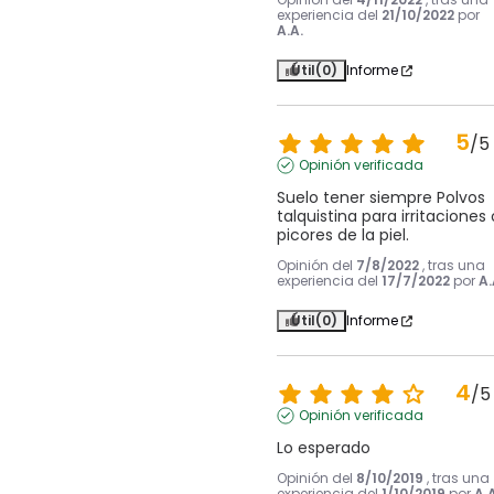
experiencia del
21/10/2022
por
A.A.
Útil
(0)
Informe
5
/
5
Opinión verificada
Suelo tener siempre Polvos 
talquistina para irritaciones o
picores de la piel.
Opinión del
7/8/2022
, tras una
experiencia del
17/7/2022
por
A.
Útil
(0)
Informe
4
/
5
Opinión verificada
Lo esperado
Opinión del
8/10/2019
, tras una
experiencia del
1/10/2019
por
A.A