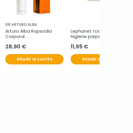
DR ARTURO ALBA
Arturo Alba Rapsodia 
Lephanet toallitas 
Corporal 
higiene parpados, 30+12 
Transformadora, 200 ml
toallitas
28,90 €
11,95 €
Añadir al carrito
Añadir al carrito