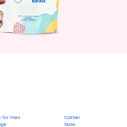
t for men
Cattier
age
Nuxe