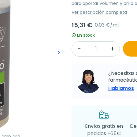
para aportar volumen y brillo al
Ver descripción completa
15,31 €
0,03 €/ml
En stock
keyboard_arrow_right
Siguiente
¿Necesitas 
farmacéutic
Hablamos
Envíos gratis en
De
pedidos +65€
a ampliarla