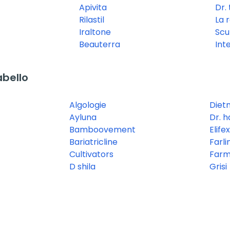
Apivita
Dr.
Rilastil
La 
Iraltone
Scur
Beauterra
Int
bello
Algologie
Diet
Ayluna
Dr. 
Bamboovement
Elifex
Bariatricline
Farli
Cultivators
Farm
D shila
Grisi