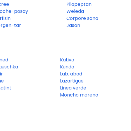
 tree
Pilopeptan
roche-posay
Weleda
fisin
Corpore sano
ergen-tar
Jason
med
Kativa
hauschka
Kunda
ir
Lab. abad
ne
Lazartigue
atint
Linea verde
Moncho moreno