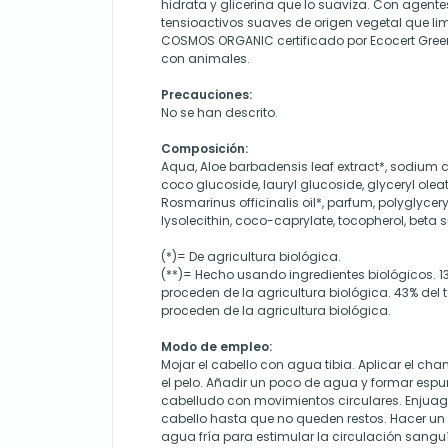
hidrata y glicerina que lo suaviza. Con agent
tensioactivos suaves de origen vegetal que li
COSMOS ORGANIC certificado por Ecocert Green
con animales.
Precauciones:
No se han descrito.
Composición:
Aqua, Aloe barbadensis leaf extract*, sodium co
coco glucoside, lauryl glucoside, glyceryl olea
Rosmarinus officinalis oil*, parfum, polyglyce
lysolecithin, coco-caprylate, tocopherol, beta s
(*)= De agricultura biológica.
(**)= Hecho usando ingredientes biológicos. 13
proceden de la agricultura biológica. 43% del t
proceden de la agricultura biológica.
Modo de empleo:
Mojar el cabello con agua tibia. Aplicar el ch
el pelo. Añadir un poco de agua y formar esp
cabelludo con movimientos circulares. Enjua
cabello hasta que no queden restos. Hacer un
agua fría para estimular la circulación sangu