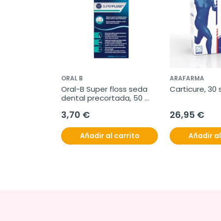
ORAL B
ARAFARMA
Oral-B Super floss seda 
Carticure, 30
dental precortada, 50 
unidades
3,70 €
26,95 €
Añadir al carrito
Añadir al