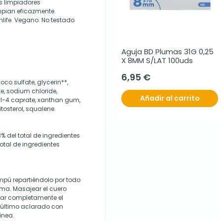
es limpiadores
mpian eficazmente.
life. Vegano. No testado
Aguja BD Plumas 31G 0,25 
X 8MM S/LAT 100uds
6,95 €
co sulfate, glycerin**,
te, sodium chloride,
Añadir al carrito
ryl-4 caprate, xanthan gum,
itosterol, squalene.
% del total de ingredientes
otal de ingredientes
ampú repartiéndolo por todo
uma. Masajear el cuero
gar completamente el
 último aclarado con
ínea.