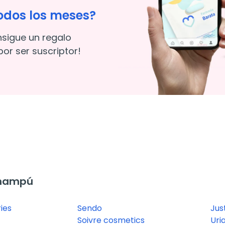
odos los meses?
nsigue un regalo
or ser suscriptor!
Champú
ies
Sendo
Jus
Soivre cosmetics
Uri