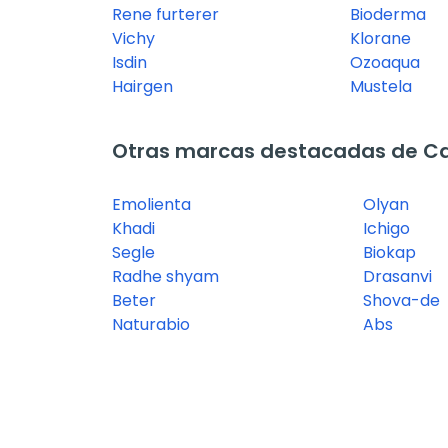
Rene furterer
Bioderma
Vichy
Klorane
Isdin
Ozoaqua
Hairgen
Mustela
Otras marcas destacadas de Ca
Emolienta
Olyan
Khadi
Ichigo
Segle
Biokap
Radhe shyam
Drasanvi
Beter
Shova-de
Naturabio
Abs