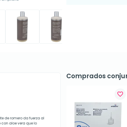
Comprados conju
favorite_border
te de romero da fuerza al
 con aloe vera que lo