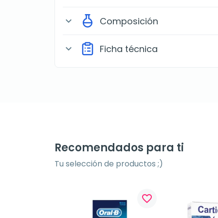
Composición
expand_more
Ficha técnica
expand_more
Recomendados para ti
Tu selección de productos ;)
favorite_border