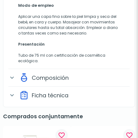
Modo de empleo
Aplicar una capa fina sobre la piel limpia y seca del
bebé, en cara y cuerpo. Masajear con movimientos
circulares hasta su total absorción. Emplear a diario
o tantas veces como sea necesario.
Presentación
Tubo de 75 ml con certificación de cosmética
ecológica.
Composición
expand_more
Ficha técnica
expand_more
Comprados conjuntamente
favorite_border
favorite_border