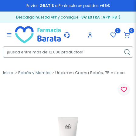
Envíos
GRATIS
a Península en pedidos
+65€
Descarga nuestra APP y consigue
-3€ EXTRA
:
APP-FB
;)
0
0
menu
Inicio
Bebés y Mamás
Urtekram Crema Bebés, 75 ml eco
favorite_border