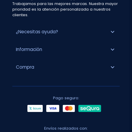
Trabajamos para las mejores marcas. Nuestra mayor
prioridad es la atención personalizada a nuestros
clientes.
expand_more
¿Necesitas ayuda?
expand_more
Información
expand_more
Compra
Pago seguro:
Envíos realizados con: