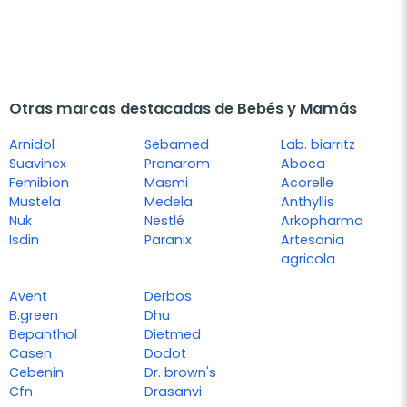
Otras marcas destacadas de Bebés y Mamás
Arnidol
Sebamed
Lab. biarritz
Suavinex
Pranarom
Aboca
Femibion
Masmi
Acorelle
Mustela
Medela
Anthyllis
Nuk
Nestlé
Arkopharma
Isdin
Paranix
Artesania
agricola
Avent
Derbos
B.green
Dhu
Bepanthol
Dietmed
Casen
Dodot
Cebenin
Dr. brown's
Cfn
Drasanvi