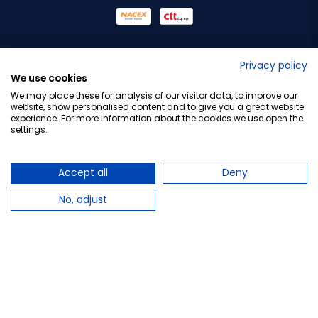
No lo decimos nosotros...
Privacy policy
We use cookies
¡Tu opinión es importante!
We may place these for analysis of our visitor data, to improve our
website, show personalised content and to give you a great website
experience. For more information about the cookies we use open the
settings.
Copyright © 2010-2026 Farmacia Barata S.L. Todos los
derechos reservados.
Accept all
Deny
No, adjust
Total:
11,19 €
−
+
Añadir al carrito