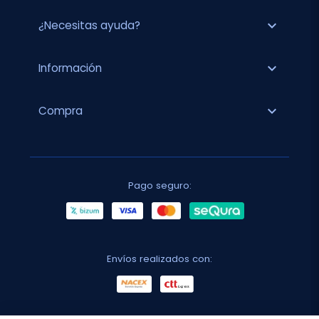
expand_more
¿Necesitas ayuda?
expand_more
Información
expand_more
Compra
Pago seguro:
Envíos realizados con: