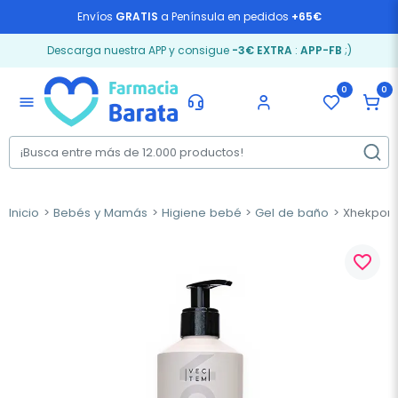
Envíos
GRATIS
a Península en pedidos
+65€
Descarga nuestra APP y consigue
-3€ EXTRA
:
APP-FB
;)
0
0
menu
Inicio
Bebés y Mamás
Higiene bebé
Gel de baño
Xhekpon 
favorite_border