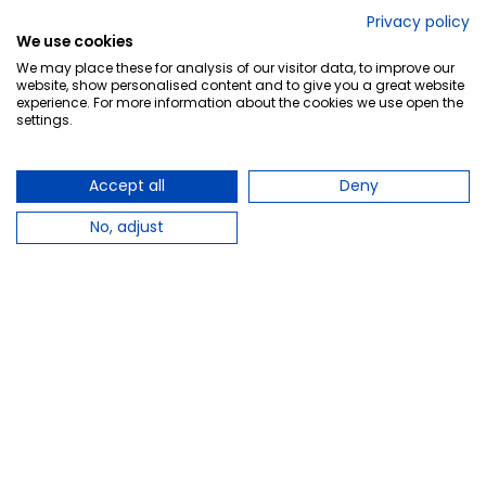
No lo decimos nosotros...
Privacy policy
We use cookies
¡Tu opinión es importante!
We may place these for analysis of our visitor data, to improve our
website, show personalised content and to give you a great website
experience. For more information about the cookies we use open the
settings.
Copyright © 2010-2026 Farmacia Barata S.L. Todos los
derechos reservados.
Accept all
Deny
No, adjust
Total:
8,50 €
−
+
Añadir al carrito