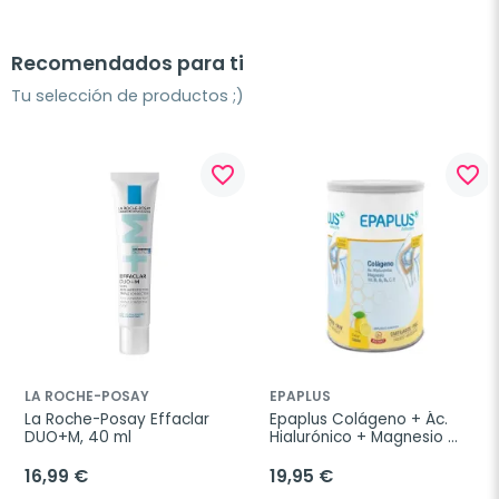
Recomendados para ti
Tu selección de productos ;)
favorite_border
favorite_border
LA ROCHE-POSAY
EPAPLUS
La Roche-Posay Effaclar 
Epaplus Colágeno + Ác. 
DUO+M, 40 ml
Hialurónico + Magnesio 
Limón, 332g
16,99 €
19,95 €