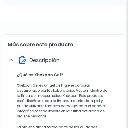
Más sobre este producto
Descripción
expand_more
¿Qué es Xhekpon Gel?
Xhekpon Gel es un gel de higiene corporal
desarrollado por los Laboratorios Vectem dentro de
la línea dermocosmética Xhekpon. Este producto
está diseñado para la limpieza diaria de la piel y
puede utilizarse también como gel para el cabello,
integrándose fácilmente en la rutina cotidiana de
higiene personal.
La higiene diaria forma parte de los cuidados