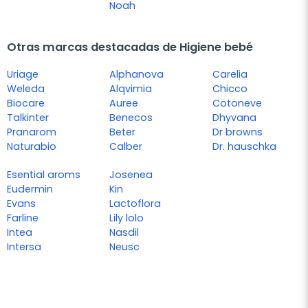
Noah
Otras marcas destacadas de Higiene bebé
Uriage
Alphanova
Carelia
Weleda
Alqvimia
Chicco
Biocare
Auree
Cotoneve
Talkinter
Benecos
Dhyvana
Pranarom
Beter
Dr browns
Naturabio
Calber
Dr. hauschka
Esential aroms
Josenea
Eudermin
Kin
Evans
Lactoflora
Farline
Lily lolo
Intea
Nasdil
Intersa
Neusc