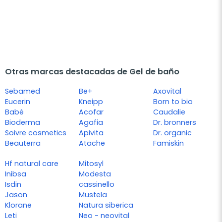
Otras marcas destacadas de Gel de baño
Sebamed
Be+
Axovital
Eucerin
Kneipp
Born to bio
Babé
Acofar
Caudalie
Bioderma
Agafia
Dr. bronners
Soivre cosmetics
Apivita
Dr. organic
Beauterra
Atache
Famiskin
Hf natural care
Mitosyl
Inibsa
Modesta
Isdin
cassinello
Jason
Mustela
Klorane
Natura siberica
Leti
Neo - neovital