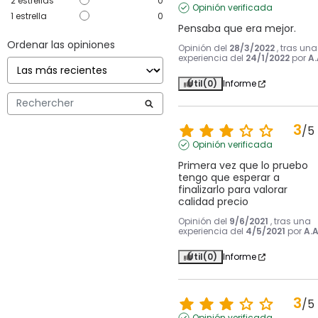
2
estrellas
0
Opinión verificada
1
estrella
0
Pensaba que era mejor.
Ordenar las opiniones
Opinión del
28/3/2022
, tras una
experiencia del
24/1/2022
por
A.
Útil
(0)
Informe
3
/
5
Opinión verificada
Primera vez que lo pruebo 
tengo que esperar a 
finalizarlo para valorar 
calidad precio
Opinión del
9/6/2021
, tras una
experiencia del
4/5/2021
por
A.A
Útil
(0)
Informe
3
/
5
Opinión verificada