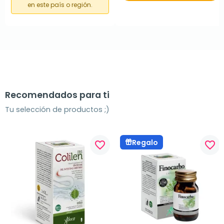
en este país o región.
Recomendados para ti
Tu selección de productos ;)
Regalo
favorite_border
favorite_border