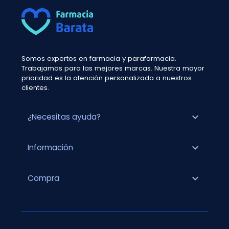
Somos expertos en farmacia y parafarmacia.
Trabajamos para las mejores marcas. Nuestra mayor
prioridad es la atención personalizada a nuestros
clientes.
expand_more
¿Necesitas ayuda?
expand_more
Información
expand_more
Compra