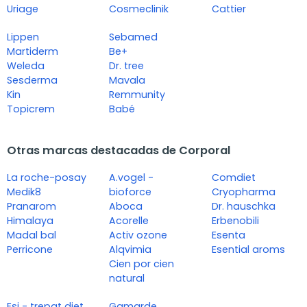
Uriage
Cosmeclinik
Cattier
Lippen
Sebamed
Martiderm
Be+
Weleda
Dr. tree
Sesderma
Mavala
Kin
Remmunity
Topicrem
Babé
Otras marcas destacadas de Corporal
La roche-posay
A.vogel -
Comdiet
Medik8
bioforce
Cryopharma
Pranarom
Aboca
Dr. hauschka
Himalaya
Acorelle
Erbenobili
Madal bal
Activ ozone
Esenta
Perricone
Alqvimia
Esential aroms
Cien por cien
natural
Esi - trepat diet
Gamarde