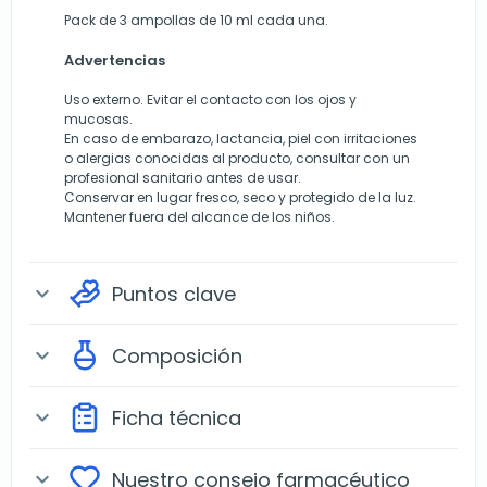
Pack de 3 ampollas de 10 ml cada una.
Advertencias
Uso externo. Evitar el contacto con los ojos y
mucosas.
En caso de embarazo, lactancia, piel con irritaciones
o alergias conocidas al producto, consultar con un
profesional sanitario antes de usar.
Conservar en lugar fresco, seco y protegido de la luz.
Mantener fuera del alcance de los niños.
Puntos clave
expand_more
Composición
expand_more
Ficha técnica
expand_more
Nuestro consejo farmacéutico
expand_more