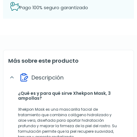
Pago 100% seguro garantizado
Más sobre este producto
Descripción
expand_more
¿Qué es y para qué sirve Xhekpon Mask, 3
ampollas?
Xhekpon Mask es una mascarilla facial de
tratamiento que combina colágeno hidrolizado y
aloe vera, diseñada para aportar hidratación
profunda y mejorar la firmeza de la piel del rostro. Su
formulación permite que la piel recupere suavidad,
tersura y aspecto revitalizado.