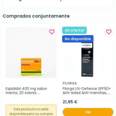
Comprados conjuntamente
¡En oferta!
favorite_border
favorite_border
No disponible
FILORGA
Espididol 400 mg sabor 
Filorga UV-Defence SPF50+ 
menta, 20 sobres 
Anti-edad Anti-manchas, 
granulados
40ml.
21,95 €
Este producto no está
Ver
disponible para su compra