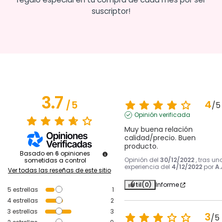
suscriptor!
3.7
4
/
5
/
5
Opinión verificada
Muy buena relación 
calidad/precio. Buen 
producto.
Basado en
6
opiniones
Opinión del
30/12/2022
, tras un
sometidas a control
experiencia del
4/12/2022
por
A.
Ver todas las reseñas de este sitio
Útil
(0)
Informe
5
estrellas
1
4
estrellas
2
3
estrellas
3
3
/
5