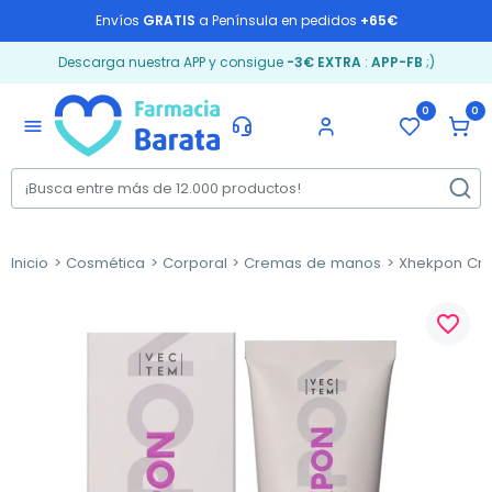
Envíos
GRATIS
a Península en pedidos
+65€
Descarga nuestra APP y consigue
-3€ EXTRA
:
APP-FB
;)
0
0
menu
Inicio
Cosmética
Corporal
Cremas de manos
Xhekpon Cr
favorite_border