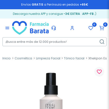
Envíos
GRATIS
a Península en pedidos
+65€
Descarga nuestra APP y consigue
-3€ EXTRA
:
APP-FB
;)
0
0
menu
Inicio
Cosmética
Limpieza Facial
Tónico facial
Xhekpon Esse
favorite_border