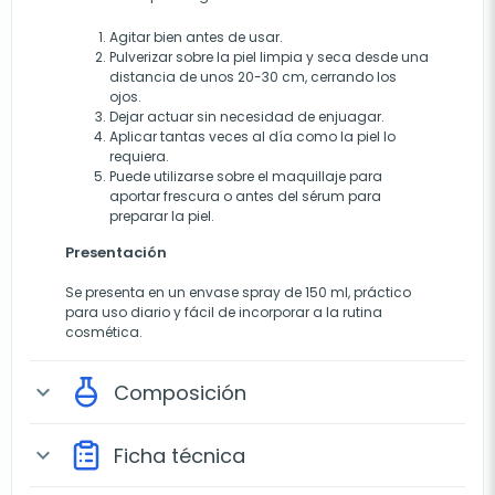
Agitar bien antes de usar.
Pulverizar sobre la piel limpia y seca desde una
distancia de unos 20-30 cm, cerrando los
ojos.
Dejar actuar sin necesidad de enjuagar.
Aplicar tantas veces al día como la piel lo
requiera.
Puede utilizarse sobre el maquillaje para
aportar frescura o antes del sérum para
preparar la piel.
Presentación
Se presenta en un envase spray de 150 ml, práctico
para uso diario y fácil de incorporar a la rutina
cosmética.
Composición
expand_more
Ficha técnica
expand_more