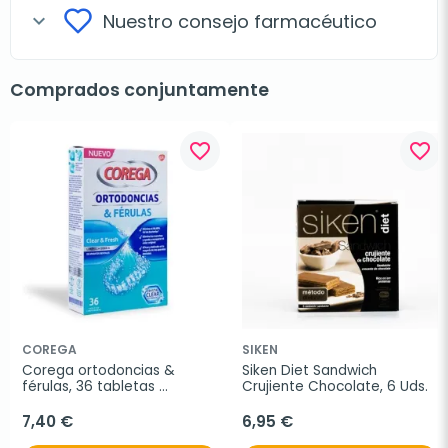
Nuestro consejo farmacéutico
expand_more
Comprados conjuntamente
favorite_border
favorite_border
COREGA
SIKEN
Corega ortodoncias & 
Siken Diet Sandwich 
férulas, 36 tabletas 
Crujiente Chocolate, 6 Uds.
limpiadoras
7,40 €
6,95 €