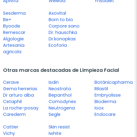
Apivita
Weleda
Ynsadiet
Sesderma
Axovital
Be+
Born to bio
Byoode
Corpore sano
Remescar
Dr. hauschka
Algologie
Dr.konopkas
Artesania
Ecoforia
agricola
Otras marcas destacadas de Limpieza Facial
Cerave
Isdin
Botánicapharma
Gema herrerias
Neostrata
Rilastil
Dr arturo alba
Bepanthol
Embryolisse
Cetaphil
Comodynes
Bioderma
La roche-posay
Neutrogena
Ioox
Carederm
Segle
Endocare
Cattier
Skin resist
Vichy
Iwhite