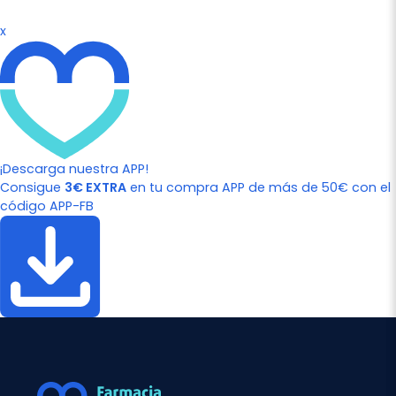
x
¡Descarga nuestra APP!
Consigue
3€ EXTRA
en tu compra APP de más de 50€ con el
código APP-FB