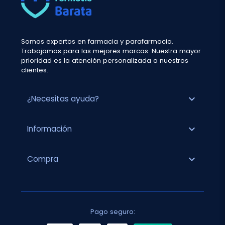
Somos expertos en farmacia y parafarmacia.
Trabajamos para las mejores marcas. Nuestra mayor
prioridad es la atención personalizada a nuestros
clientes.
expand_more
¿Necesitas ayuda?
expand_more
Información
expand_more
Compra
Pago seguro: