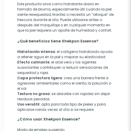
Este producto sirve como hidratante diario en
formato de bruma, especialmente útil cuando la piel
siente resequedad, tirantez o necesita un “retoque” de
frescura durante el día. Puede utilizarse antes o
después del maquillaje o en cualquier momento en
que la piel requiera un aporte de humedad y confort.
¿Qué beneficios tiene Xhekpon Essence?
Hidratación intensa:
el colágeno hidrolizado ayuda
a retener agua en la piel y mejorar su elasticidad.
Efecto calmante:
el aloe vera y los agentes
suavizantes contribuyen a reducir sensaciones de
sequedad y rojez.
Capa protectora ligera:
crea una barrera frente a
agresores ambientales como el viento, la polución o
el sol.
Textura no grasa:
se absorbe con rapidez sin dejar
residuos pesados.
Uso versátil:
apta para todo tipo de pieles y para
aplicarse varias veces al día si se requiere.
¿Cómo usar Xhekpon Essence?
Modo de empleo sugerido: