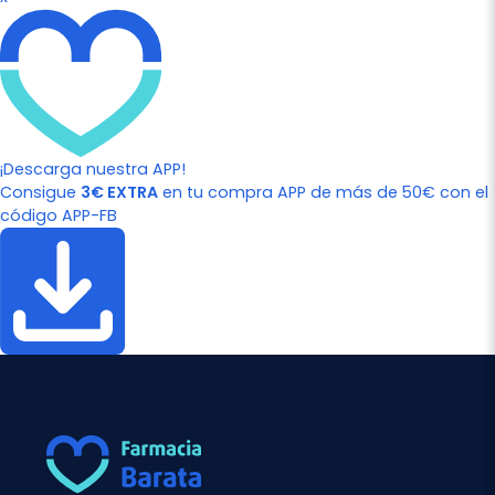
¡Descarga nuestra APP!
Consigue
3€ EXTRA
en tu compra APP de más de 50€ con el
código APP-FB