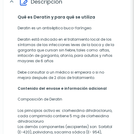
Descripción
expand_more
Qué es Deratin y para qué se utiliza
Deratin es un antiséptico buco-faríngeo.
Deratin está indicado en el tratamiento local de los
síntomas de las infecciones leves de la boca y de la
garganta que cursan sin fiebre, tales como: aftas,
irritación de garganta, afonía, para adultos y niños
mayores de 6 años
Debe consultar a un médico si empeora o si no
mejora después de 2 días de tratamiento.
Contenido del envase e información adicional
Composición de Deratin
Los principios activo es: clorhexidina dihidrocloruro,
cada comprimido contiene 5 mg de clorhexidina
dihidrocloruro
Los demás componentes (excipientes) son: Sorbitol
(E-420), polividona, sacarina sódica (E- 954),