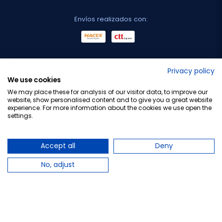
Envíos realizados con:
No lo decimos nosotros...
Privacy policy
We use cookies
¡Tu opinión es importante!
We may place these for analysis of our visitor data, to improve our
website, show personalised content and to give you a great website
experience. For more information about the cookies we use open the
settings.
Copyright © 2010-2026 Farmacia Barata S.L. Todos los
derechos reservados.
Accept all
Deny
No, adjust
Total:
8,60 €
−
+
Añadir al carrito