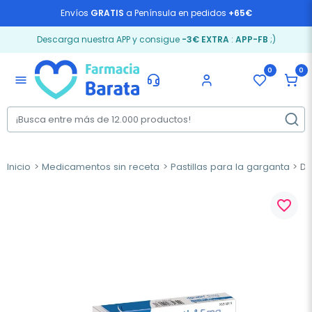
Envíos
GRATIS
a Península en pedidos
+65€
Descarga nuestra APP y consigue
-3€ EXTRA
:
APP-FB
;)
0
0
menu
Inicio
Medicamentos sin receta
Pastillas para la garganta
De
favorite_border