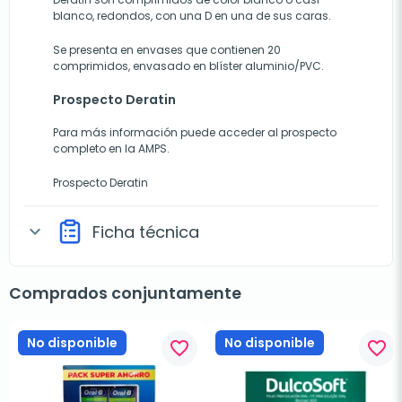
blanco, redondos, con una D en una de sus caras.
Se presenta en envases que contienen 20
comprimidos, envasado en blíster aluminio/PVC.
Prospecto Deratin
Para más información puede acceder al prospecto
completo en la AMPS.
Prospecto Deratin
Ficha técnica
expand_more
Comprados conjuntamente
No disponible
No disponible
favorite_border
favorite_border