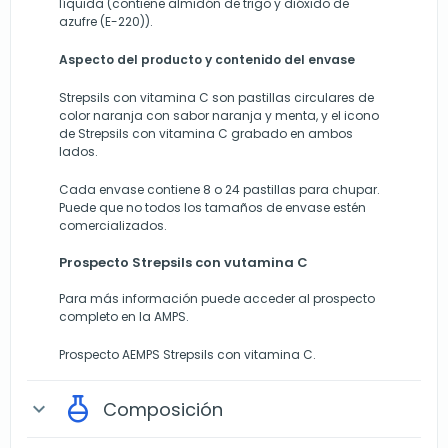
líquida (contiene almidón de trigo y dióxido de
azufre (E-220)).
Aspecto del producto y contenido del envase
Strepsils con vitamina C son pastillas circulares de
color naranja con sabor naranja y menta, y el icono
de Strepsils con vitamina C grabado en ambos
lados.
Cada envase contiene 8 o 24 pastillas para chupar.
Puede que no todos los tamaños de envase estén
comercializados.
Prospecto Strepsils con vutamina C
Para más información puede acceder al prospecto
completo en la AMPS.
Prospecto AEMPS Strepsils con vitamina C.
Composición
expand_more