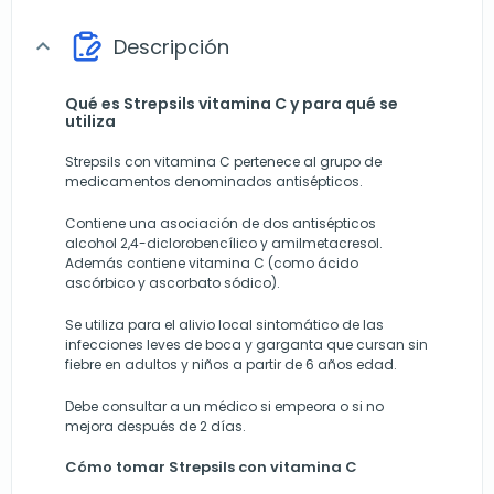
Descripción
expand_more
Qué es Strepsils vitamina C y para qué se
utiliza
Strepsils con vitamina C pertenece al grupo de
medicamentos denominados antisépticos.
Contiene una asociación de dos antisépticos
alcohol 2,4-diclorobencílico y amilmetacresol.
Además contiene vitamina C (como ácido
ascórbico y ascorbato sódico).
Se utiliza para el alivio local sintomático de las
infecciones leves de boca y garganta que cursan sin
fiebre en adultos y niños a partir de 6 años edad.
Debe consultar a un médico si empeora o si no
mejora después de 2 días.
Cómo tomar Strepsils con vitamina C