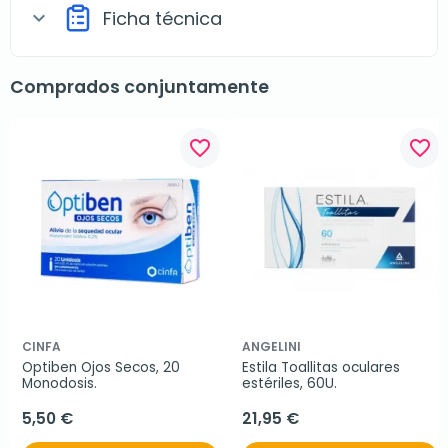
Ficha técnica
expand_more
Comprados conjuntamente
favorite_border
favorite_border
CINFA
ANGELINI
Optiben Ojos Secos, 20 
Estila Toallitas oculares 
Monodosis.
estériles, 60U.
5,50 €
21,95 €