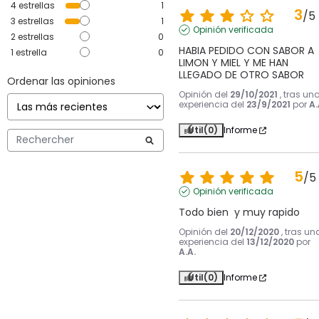
4
estrellas
1
3
/
5
3
estrellas
1
Opinión verificada
2
estrellas
0
HABIA PEDIDO CON SABOR A 
1
estrella
0
LIMON Y MIEL Y ME HAN 
LLEGADO DE OTRO SABOR
Ordenar las opiniones
Opinión del
29/10/2021
, tras un
experiencia del
23/9/2021
por
A.
Útil
(0)
Informe
5
/
5
Opinión verificada
Todo bien  y muy rapido
Opinión del
20/12/2020
, tras un
experiencia del
13/12/2020
por
A.A.
Útil
(0)
Informe