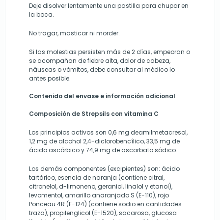
Deje disolver lentamente una pastilla para chupar en
la boca.
No tragar, masticar ni morder.
Si las molestias persisten más de 2 días, empeoran o
se acompañan de fiebre alta, dolor de cabeza,
náuseas o vómitos, debe consultar al médico lo
antes posible.
Contenido del envase e información adicional
Composición de Strepsils con vitamina C
Los principios activos son 0,6 mg deamilmetacresol,
1,2 mg de alcohol 2,4-diclorobencílico, 33,5 mg de
ácido ascórbico y 74,9 mg de ascorbato sódico.
Los demás componentes (excipientes) son: ácido
tartárico, esencia de naranja (contiene citral,
citronelol, d-limoneno, geraniol, linalol y etanol),
levomentol, amarillo anaranjado S (E-110), rojo
Ponceau 4R (E-124) (contiene sodio en cantidades
traza), propilenglicol (E-1520), sacarosa, glucosa