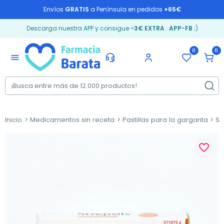
Envíos
GRATIS
a Península en pedidos
+65€
Descarga nuestra APP y consigue
-3€ EXTRA
:
APP-FB
;)
0
0
menu
Inicio
Medicamentos sin receta
Pastillas para la garganta
Str
favorite_border