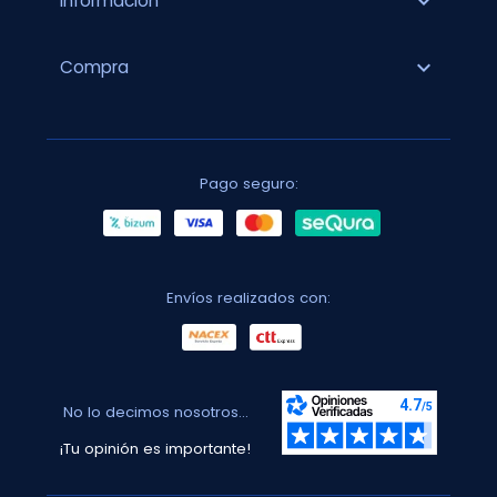
expand_more
Información
expand_more
Compra
Pago seguro:
Envíos realizados con:
No lo decimos nosotros...
¡Tu opinión es importante!