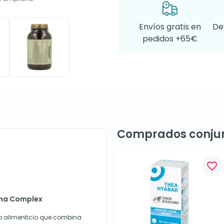
Envíos gratis en
De
pedidos +65€
Comprados conju
favorite_border
tina Complex
o alimenticio que combina