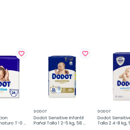
favorite_border
favorite_border
DODOT
DODOT
ion 
Dodot Sensitive Infantil 
Dodot Sensitive 
maturo T-0 
Pañal Talla 1 2-5 kg, 58 
Talla 2 4-8 kg, 5
 unidades
unidades
unidades