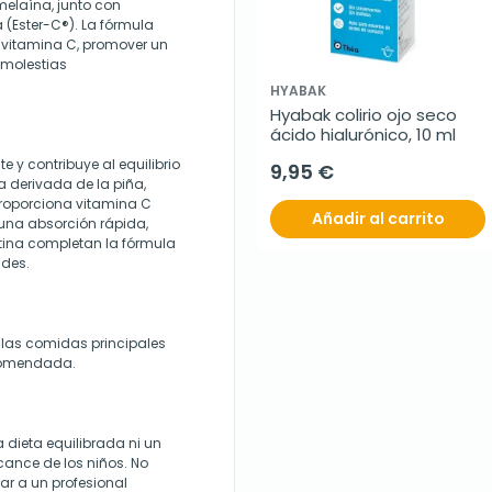
melaína, junto con
(Ester-C®). La fórmula
 vitamina C, promover un
 molestias
HYABAK
Hyabak colirio ojo seco 
ácido hialurónico, 10 ml
 y contribuye al equilibrio
9,95 €
a derivada de la piña,
 proporciona vitamina C
Añadir al carrito
 una absorción rápida,
tina completan la fórmula
ides.
 las comidas principales
ecomendada.
 dieta equilibrada ni un
lcance de los niños. No
ar a un profesional