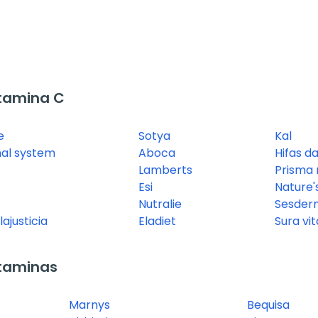
tamina C
e
Sotya
Kal
nal system
Aboca
Hifas d
Lamberts
Prisma 
Esi
Nature'
Nutralie
Sesder
ajusticia
Eladiet
Sura vi
taminas
Marnys
Bequisa