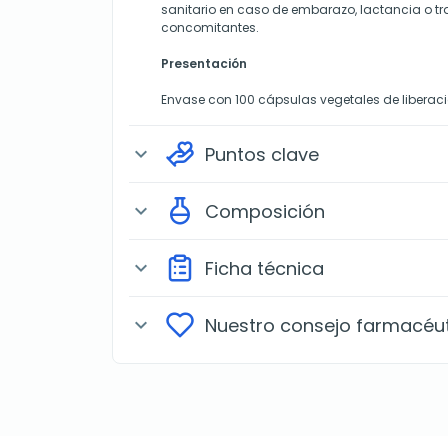
sanitario en caso de embarazo, lactancia o 
concomitantes.
Presentación
Envase con 100 cápsulas vegetales de liberac
Puntos clave
expand_more
Composición
expand_more
Ficha técnica
expand_more
Nuestro consejo farmacéu
expand_more