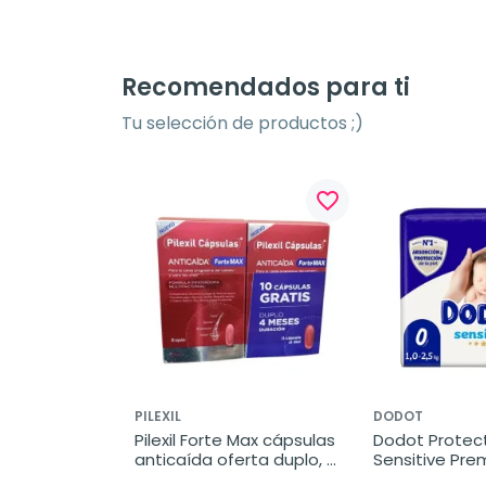
Recomendados para ti
Tu selección de productos ;)
favorite_border
PILEXIL
DODOT
Pilexil Forte Max cápsulas 
Dodot Protect
anticaída oferta duplo, 
Sensitive Pre
2x60 cápsulas
1.5-2.5 kg, 24