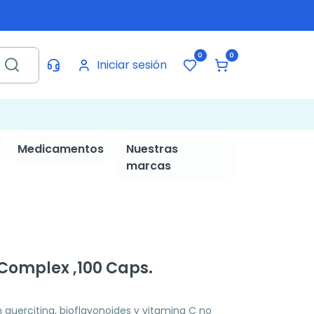
0
0
Iniciar sesión
Medicamentos
Nuestras
marcas
 Complex ,100 Caps.
uercitina, bioflavonoides y vitamina C no