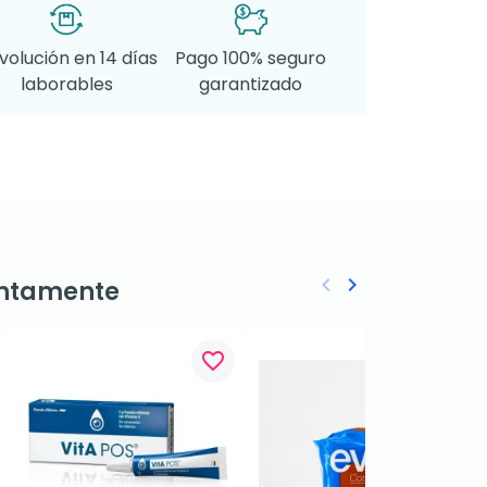
volución en 14 días
Pago 100% seguro
laborables
garantizado
keyboard_arrow_left
keyboard_arrow_right
ntamente
Anterior
Siguiente
favorite_border
favorite_border