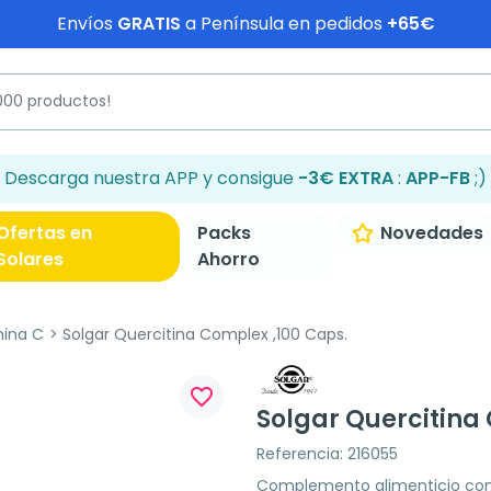
Envíos
GRATIS
a Península en pedidos
+65€
Descarga nuestra APP y consigue
-3€ EXTRA
:
APP-FB
;)
Ofertas en
Packs
Novedades
Solares
Ahorro
mina C
Solgar Quercitina Complex ,100 Caps.
favorite_border
Solgar Quercitina
Referencia: 216055
Complemento alimenticio con q