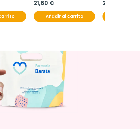
21,60 €
22,50 €
carrito
Añadir al carrito
Añadir al c