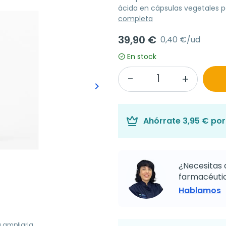
ácida en cápsulas vegetales 
completa
39,90 €
0,40 €/ud
En stock
keyboard_arrow_right
Siguiente
Ahórrate
3,95 €
por 
¿Necesitas 
farmacéutic
Hablamos
a ampliarla