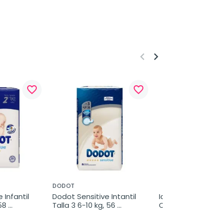
keyboard_arrow_left
keyboard_arrow_right
favorite_border
favorite_border
DODOT
Infantil 
Dodot Sensitive Intantil 
Idroflog Solucion
8 
Talla 3 6-10 kg, 56 
Oftálmica, 10 ml 
unidades
multidosis