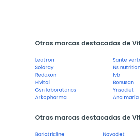
Otras marcas destacadas de Vi
Leotron
Sante vert
Solaray
Ns nutritio
Redoxon
Ivb
Hivital
Bonusan
Gsn laboratorios
Ynsadiet
Arkopharma
Ana maría l
Otras marcas destacadas de Vi
Bariatricline
Novadiet