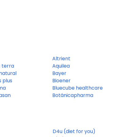
Altrient
a terra
Aquilea
natural
Bayer
s plus
Bioener
ma
Bluecube healthcare
tasan
Botánicapharma
D4u (diet for you)