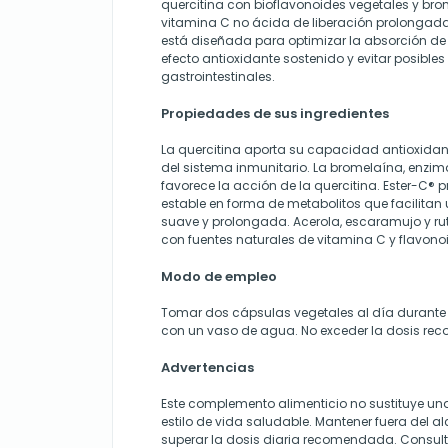
quercitina con bioflavonoides vegetales y bro
vitamina C no ácida de liberación prolongada 
está diseñada para optimizar la absorción de
efecto antioxidante sostenido y evitar posibles
gastrointestinales.
Propiedades de sus ingredientes
La quercitina aporta su capacidad antioxidante
del sistema inmunitario. La bromelaína, enzim
favorece la acción de la quercitina. Ester-C®
estable en forma de metabolitos que facilitan
suave y prolongada. Acerola, escaramujo y ru
con fuentes naturales de vitamina C y flavono
Modo de empleo
Tomar dos cápsulas vegetales al día durante
con un vaso de agua. No exceder la dosis r
Advertencias
Este complemento alimenticio no sustituye una
estilo de vida saludable. Mantener fuera del a
superar la dosis diaria recomendada. Consult