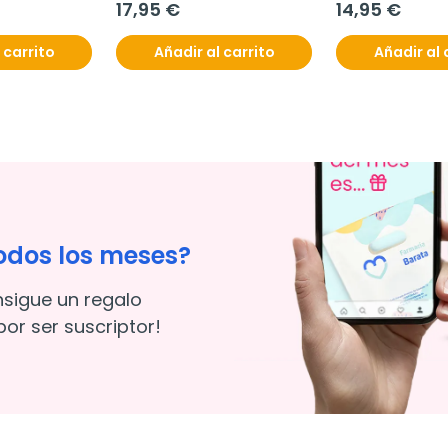
17,95 €
14,95 €
 carrito
Añadir al carrito
Añadir al 
odos los meses?
nsigue un regalo
or ser suscriptor!