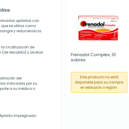
iliza
minados apósitos con
que se utiliza como
 sangre y reduciendo la
 la cicatrización de
n (de decúbito) y úlceras
Frenadol Complex, 10 
sobres
Este producto no está
stración del
disponible para su compra
las indicadas por su
en este país o región.
gunte a su médico o
ul Apósito impregnado