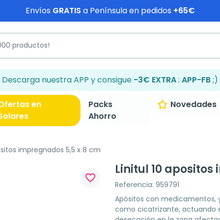
Envíos
GRATIS
a Península en pedidos
+65€
Descarga nuestra APP y consigue
-3€ EXTRA
:
APP-FB
;)
Ofertas en
Packs
Novedades
Solares
Ahorro
positos impregnados 5,5 x 8 cm
Linitul 10 aposito
favorite_border
Referencia: 959791
Apósitos con medicamentos, y
como cicatrizante, actuando e
desecación en la zona afecta