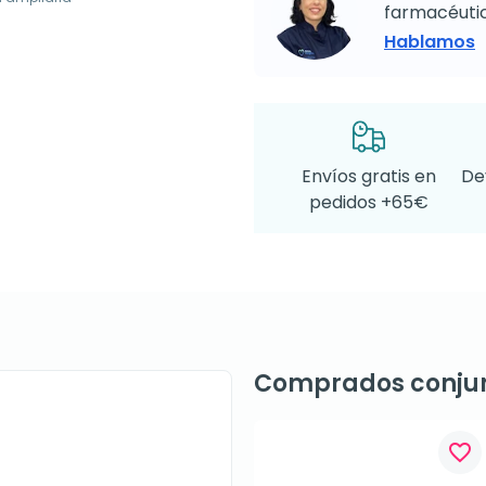
farmacéutic
Hablamos
Envíos gratis en
De
pedidos +65€
Comprados conju
favorite_border