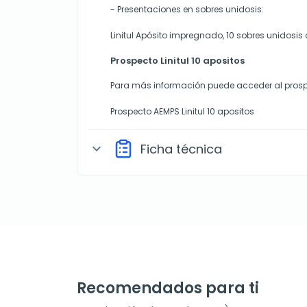
- Presentaciones en sobres unidosis:
Linitul Apósito impregnado, 10 sobres unidosis
Prospecto Linitul 10 apositos
Para más información puede acceder al prosp
Prospecto AEMPS Linitul 10 apositos
Ficha técnica
expand_more
Recomendados para ti