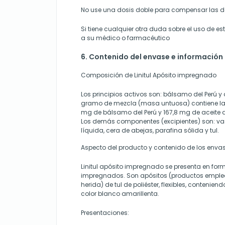
No use una dosis doble para compensar las d
Si tiene cualquier otra duda sobre el uso de 
a su médico o farmacéutico
6. Contenido del envase e información
Composición de Linitul Apósito impregnado
Los principios activos son: bálsamo del Perú y 
gramo de mezcla (masa untuosa) contiene la f
mg de bálsamo del Perú y 167,8 mg de aceite d
Los demás componentes (excipientes) son: vase
líquida, cera de abejas, parafina sólida y tul.
Aspecto del producto y contenido de los enva
Linitul apósito impregnado se presenta en for
impregnados. Son apósitos (productos emple
herida) de tul de poliéster, flexibles, conteni
color blanco amarillenta.
Presentaciones: