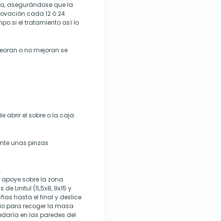
ada, asegurándose que la
enovación cada 12 ó 24
o si el tratamiento así lo
peoran o no mejoran se
 abrir el sobre o la caja.
mente unas pinzas
.
 y apoye sobre la zona
de Linitul (5,5x8, 9x15 y
ñas hasta el final y deslice
nio para recoger la masa
daría en las paredes del