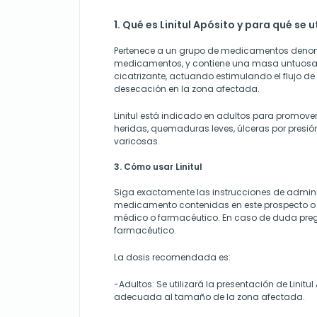
1. Qué es Linitul Apósito y para qué se ut
Pertenece a un grupo de medicamentos deno
medicamentos, y contiene una masa untuosa 
cicatrizante, actuando estimulando el flujo de
desecación en la zona afectada.
Linitul está indicado en adultos para promover
heridas, quemaduras leves, úlceras por presió
varicosas.
3. Cómo usar Linitul
Siga exactamente las instrucciones de admini
medicamento contenidas en este prospecto o 
médico o farmacéutico. En caso de duda pre
farmacéutico.
La dosis recomendada es:
-Adultos: Se utilizará la presentación de Linit
adecuada al tamaño de la zona afectada.