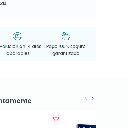
as.
volución en 14 días
Pago 100% seguro
laborables
garantizado
keyboard_arrow_left
keyboard_arrow_right
ntamente
Anterior
Siguiente
favorite_border
favorite_border