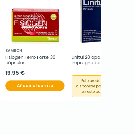
ZAMBON
Fisiogen Ferro Forte 30 
Linitul 20 apositos 
cápsulas
impregnados 9 x 15 cm
19,95 €
Este producto no está
Añadir al carrito
disponible para su compra
en este país o región.