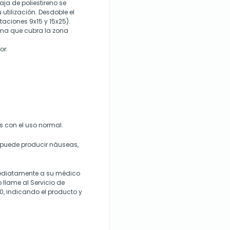
caja de poliestireno se
tilización. Desdoble el
taciones 9x15 y 15x25).
orma que cubra la zona
or.
 con el uso normal.
 puede producir náuseas,
mediatamente a su médico
llame al Servicio de
0, indicando el producto y