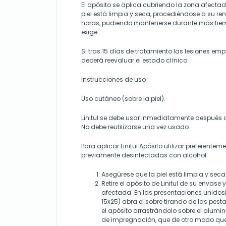
El apósito se aplica cubriendo la zona afect
piel está limpia y seca, procediéndose a su r
horas, pudiendo mantenerse durante más tiemp
exige.
Si tras 15 días de tratamiento las lesiones em
deberá reevaluar el estado clínico.
Instrucciones de uso
Uso cutáneo (sobre la piel).
Linitul se debe usar inmediatamente después de
No debe reutilizarse una vez usado.
Para aplicar Linitul Apósito utilizar preferente
previamente desinfectadas con alcohol.
Asegúrese que la piel está limpia y seca
Retire el apósito de Linitul de su envase
afectada. En las presentaciones unidosis 
15x25) abra el sobre tirando de las pesta
el apósito arrastrándolo sobre el alumi
de impregnación, que de otro modo que