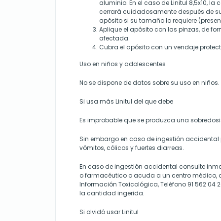
aluminio. En el caso de Linitul 8,5x10, la 
cerrará cuidadosamente después de su u
apósito si su tamaño lo requiere (presen
Aplique el apósito con las pinzas, de f
afectada.
Cubra el apósito con un vendaje protect
Uso en niños y adolescentes
No se dispone de datos sobre su uso en niños.
Si usa más Linitul del que debe
Es improbable que se produzca una sobredosis
Sin embargo en caso de ingestión accidental
vómitos, cólicos y fuertes diarreas.
En caso de ingestión accidental consulte in
o farmacéutico o acuda a un centro médico, o 
Información Toxicológica, Teléfono 91 562 04 2
la cantidad ingerida.
Si olvidó usar Linitul