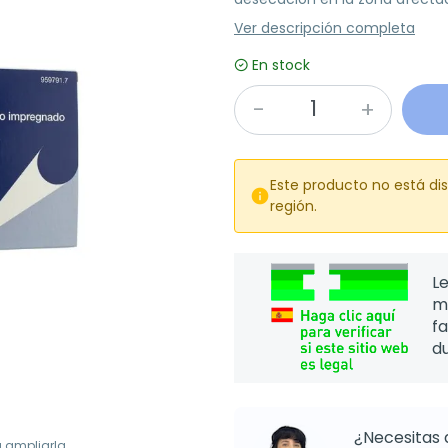
Ver descripción completa
En stock
Este producto no está di

región.
Le
m
f
d
¿Necesitas 
a ampliarla