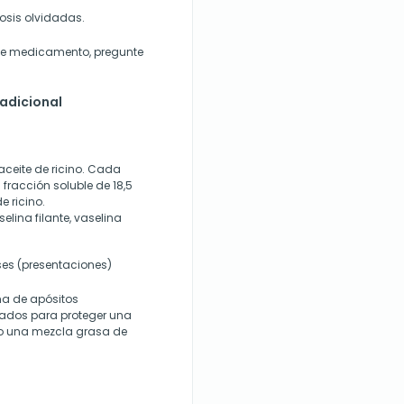
osis olvidadas.
este medicamento, pregunte
 adicional
aceite de ricino. Cada
racción soluble de 18,5
e ricino.
lina filante, vaselina
ses (presentaciones)
ma de apósitos
ados para proteger una
endo una mezcla grasa de