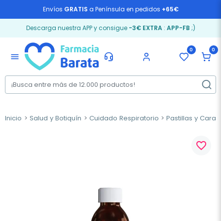
Envíos
GRATIS
a Península en pedidos
+65€
Descarga nuestra APP y consigue
-3€ EXTRA
:
APP-FB
;)
0
0
menu
Inicio
Salud y Botiquín
Cuidado Respiratorio
Pastillas y Cara
favorite_border