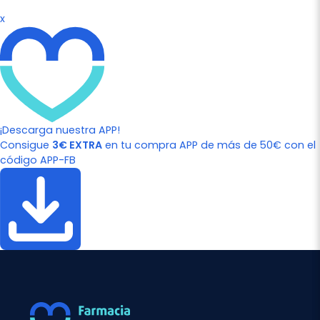
x
¡Descarga nuestra APP!
Consigue
3€ EXTRA
en tu compra APP de más de 50€ con el
código APP-FB