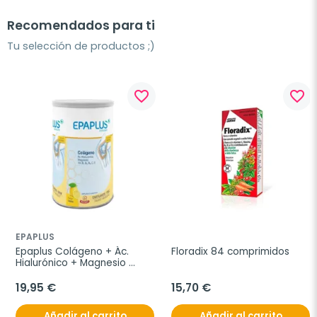
Recomendados para ti
Tu selección de productos ;)
favorite_border
favorite_border
EPAPLUS
Epaplus Colágeno + Ác. 
Floradix 84 comprimidos
Hialurónico + Magnesio 
Limón, 332g
19,95 €
15,70 €
Añadir al carrito
Añadir al carrito