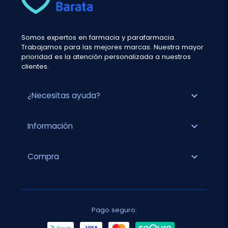
Somos expertos en farmacia y parafarmacia.
Trabajamos para las mejores marcas. Nuestra mayor
prioridad es la atención personalizada a nuestros
clientes.
expand_more
¿Necesitas ayuda?
expand_more
Información
expand_more
Compra
Pago seguro: