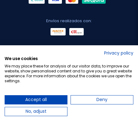
Envíos realizados con:
No lo decimos nosotros...
Privacy policy
We use cookies
¡Tu opinión es importante!
We may place these for analysis of our visitor data, to improve our
website, show personalised content and to give you a great website
experience. For more information about the cookies we use open the
settings.
Copyright © 2010-2026 Farmacia Barata S.L. Todos los
derechos reservados.
Accept all
Deny
No, adjust
Total:
6,50 €