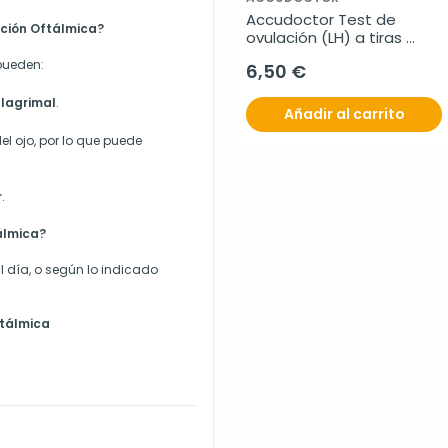
Accudoctor Test de 
ución Oftálmica?
ovulación (LH) a tiras 
25mIU/mL, Caja de 10 
pueden:
6,50 €
pruebas
 lagrimal
.
Añadir al carrito
l ojo, por lo que puede
r
.
álmica?
l día, o según lo indicado
ftálmica