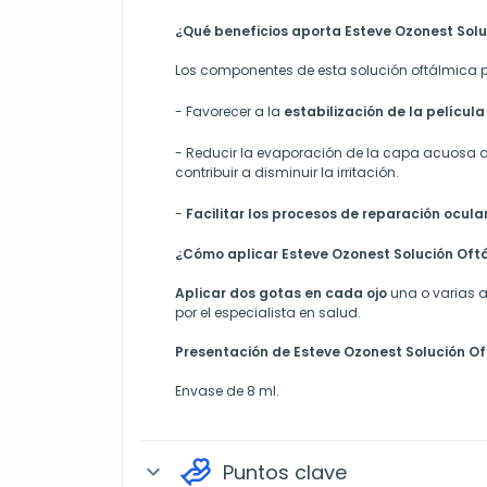
¿Qué beneficios aporta Esteve Ozonest Sol
Los componentes de esta solución oftálmica 
-
Favorecer a la
estabilización de la película
- Reducir
la evaporación de la capa acuosa de
contribuir a disminuir la irritación.
-
Facilitar los procesos de reparación ocula
¿Cómo aplicar Esteve Ozonest Solución Oft
Aplicar dos gotas en cada ojo
una o varias a
por el especialista en salud.
Presentación de Esteve Ozonest Solución O
Envase de 8 ml.
Puntos clave
expand_more