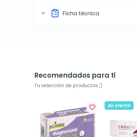
Ficha técnica
expand_more
Recomendados para ti
Tu selección de productos ;)
¡En oferta!
favorite_border