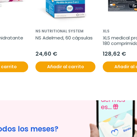
NS NUTRITIONAL SYSTEM
XLS
hidratante 
NS Adelmed, 60 cápsulas
XLS medical pro
180 comprimid
24,60 €
128,62 €
 carrito
Añadir al carrito
Añadir al 
odos los meses?