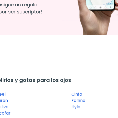
nsigue un regalo
or ser suscriptor!
rios y gotas para los ojos
eel
Cinfa
iren
Farline
elive
Hylo
cofar