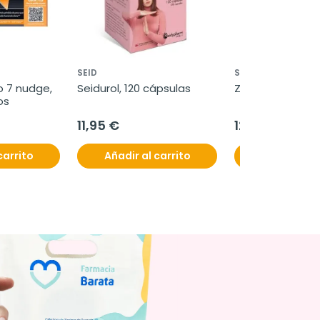
SEID
SEID
 7 nudge, 
Seidurol, 120 cápsulas
Zafracalm, 30 c
os
11,95 €
12,50 €
carrito
Añadir al carrito
Añadir al c