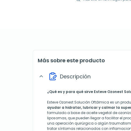
Más sobre este producto
Descripción
expand_more
¿Qué es y para qué sirve Esteve Ozonest So
Esteve Ozonest Solución Oftálmica es un prod
ayudar a hidratar, lubricar y calmar la super
formulado a base de aceite vegetal de ozoniz
liposomas, que pueden llegar a facilitar el pr
una operación quirúrgica o algún traumatism
tratar síntomas relacionados con inflamacion