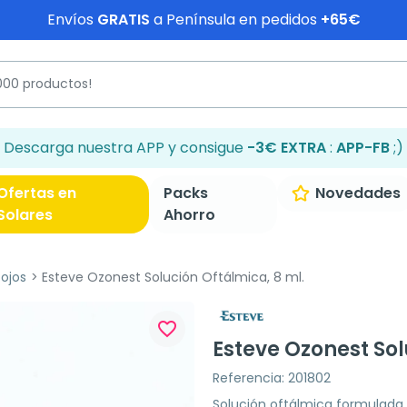
Envíos
GRATIS
a Península en pedidos
+65€
Descarga nuestra APP y consigue
-3€ EXTRA
:
APP-FB
;)
Ofertas en
Packs
Novedades
Solares
Ahorro
 ojos
Esteve Ozonest Solución Oftálmica, 8 ml.
favorite_border
Esteve Ozonest Sol
Referencia: 201802
Solución oftálmica formulada 