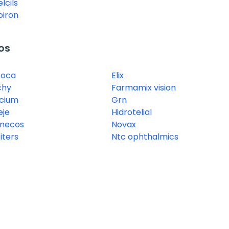
elcils
oiron
os
oca
Elix
chy
Farmamix vision
licium
Grn
eje
Hidrotelial
necos
Novax
iters
Ntc ophthalmics