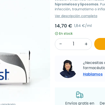
hipromelosa y liposomas
. Pu
infección, traumatismo o inf
Ver descripción completa
14,70 €
1,84 €/ml
En stock
¿Necesitas 
farmacéutic
Hablamos
Envíos gratis en
De
a ampliarla