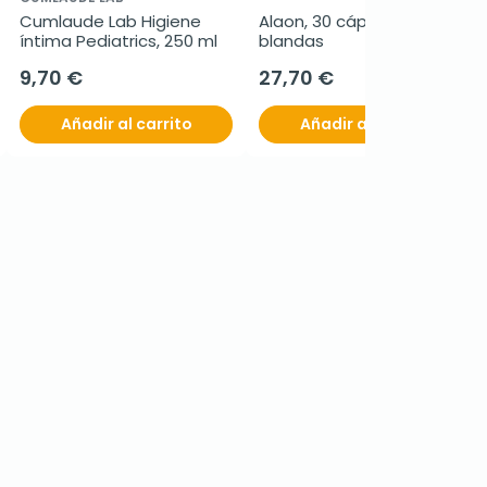
Cumlaude Lab Higiene 
Alaon, 30 cápsulas 
íntima Pediatrics, 250 ml
blandas
9,70 €
27,70 €
Añadir al carrito
Añadir al carrito