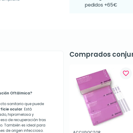
pedidos +65€
Comprados conju
favorite_border
lución Oftálmica?
ucto sanitario que puede
ficie ocular
. Está
ado, hipromelosa y
oceso de recuperación tras
o. También es ideal para
es de origen infeccioso.
ACCUDOCTOR