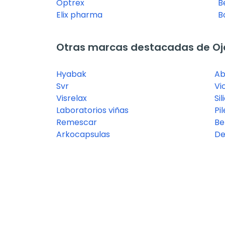
Optrex
B
Elix pharma
B
Otras marcas destacadas de Oj
Hyabak
Ab
Svr
Vi
Visrelax
Si
Laboratorios viñas
Pil
Remescar
Be
Arkocapsulas
De