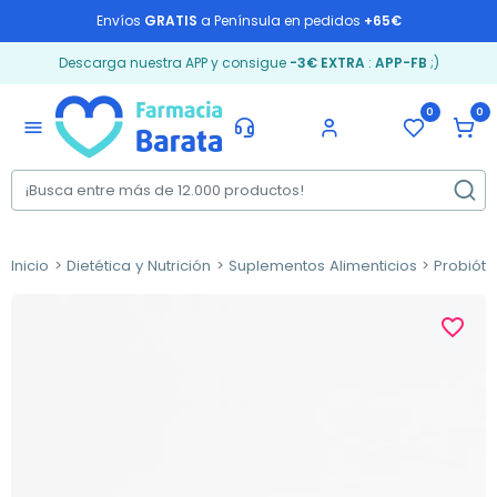
Envíos
GRATIS
a Península en pedidos
+65€
Descarga nuestra APP y consigue
-3€ EXTRA
:
APP-FB
;)
0
0
menu
Inicio
Dietética y Nutrición
Suplementos Alimenticios
Probióti
favorite_border