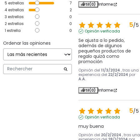
5
estrellas
7
Útil
(0)
Informe
4
estrellas
2
3
estrellas
0
5
2
estrellas
0
/
5
1
estrella
0
Opinión verificada
Se ajusta a lo pedido, 
Ordenar las opiniones
además de algunos 
pequeños productos de 
regalo quizá como 
promoción
Opinión del
11/3/2024
, tras una
experiencia del
22/2/2024
por
A.A.
Útil
(0)
Informe
5
/
5
Opinión verificada
muy buena
Opinión del
20/2/2024
, tras una
experiencia del
28/1/2024
por