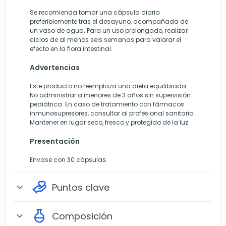
Se recomienda tomar una cápsula diaria
preferiblemente tras el desayuno, acompañada de
un vaso de agua. Para un uso prolongado, realizar
ciclos de al menos seis semanas para valorar el
efecto en la flora intestinal.
Advertencias
Este producto no reemplaza una dieta equilibrada.
No administrar a menores de 3 años sin supervisión
pediátrica. En caso de tratamiento con fármacos
inmunosupresores, consultar al profesional sanitario.
Mantener en lugar seco, fresco y protegido de la luz.
Presentación
Envase con 30 cápsulas.
Puntos clave
expand_more
Composición
expand_more