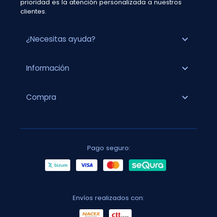
prioridad es la atención personalizada a nuestros
clientes.
expand_more
¿Necesitas ayuda?
expand_more
Información
expand_more
Compra
Pago seguro:
Envíos realizados con: