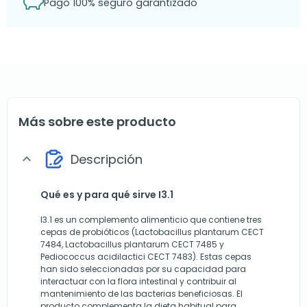
Pago 100% seguro garantizado
Más sobre este producto
Descripción
expand_more
Qué es y para qué sirve I3.1
I3.1 es un complemento alimenticio que contiene tres
cepas de probióticos (Lactobacillus plantarum CECT
7484, Lactobacillus plantarum CECT 7485 y
Pediococcus acidilactici CECT 7483). Estas cepas
han sido seleccionadas por su capacidad para
interactuar con la flora intestinal y contribuir al
mantenimiento de las bacterias beneficiosas. El
producto complementa la dieta habitual para