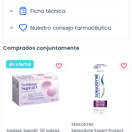
Ficha técnica
expand_more
Nuestro consejo farmacéutico
expand_more
Comprados conjuntamente
¡En oferta!
favorite_border
favorite_border
SENSODYNE
Soniase SupraD, 30 sobres.
Sensodyne Expert Protect 