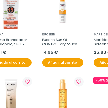
MA
EUCERIN
MARTIDE
ma Bronceador 
Eucerin Sun OIL 
Martide
 Rápido, SPF15, 
CONTROL dry touch 
Screen 
l.
spray transparente 
Crema Fl
1 €
14,95 €
26,80
SPF50, 200 ml
40 ml
adir al carrito
Añadir al carrito
Añad
-50% 
favorite_border
favorite_border