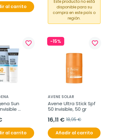
Este producto no está
ir al carrito
disponible para su
compra en este país o
región.
-15%
favorite_border
favorite_border
GENA
AVENE SOLAR
ena Sun 
Avene Ultra Stick Spf 
visible 
50 Invisible, 50 gr
te SPF50, 50 
€
16,11 €
18,95 €
ir al carrito
Añadir al carrito