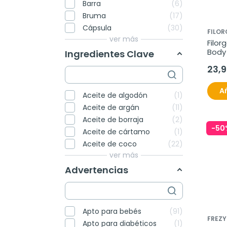
Barra
6
Bruma
17
Cápsula
30
FILO
ver más
Filor
Body 
Ingredientes Clave
23,
Añ
Aceite de algodón
1
Aceite de argán
11
Aceite de borraja
2
-50
Aceite de cártamo
1
Aceite de coco
22
ver más
Advertencias
Apto para bebés
91
FREZ
Apto para diabéticos
1