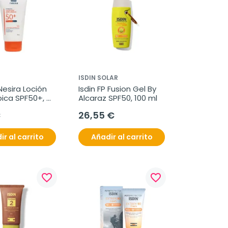
ISDIN SOLAR
esira Loción 
Isdin FP Fusion Gel By 
ica SPF50+, 
Alcaraz SPF50, 100 ml
€
26,55 €
ir al carrito
Añadir al carrito
favorite_border
favorite_border