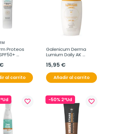
RM
rm Proteos 
Galenicum Derma 
SPF50+ 
Lumium Daily AK 
uido Color, 
SPF50+, 50 ml
 €
15,95 €
ir al carrito
Añadir al carrito
2ªUd
-50% 2ªUd
favorite_border
favorite_border