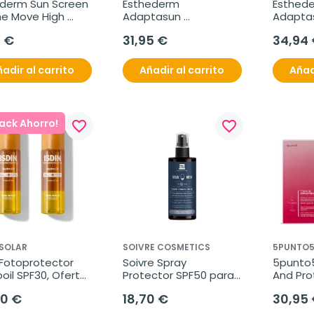
yderm Sun Screen 
Esthederm 
Esthede
e Move High 
Adaptasun 
Adaptas
ction SPF50, 75 
Prolongador 
Corpora
5 €
31,95 €
34,94
Bronceado Golden 
Glow, 12
Glow, 200 ml
adir al carrito
Añadir al carrito
Añad
Pack Ahorro!
favorite_border
favorite_border
 SOLAR
SOIVRE COSMETICS
5PUNTO
 Fotoprotector 
Soivre Spray 
5punto5
oil SPF30, Oferta 
Protector SPF50 para 
And Pro
 2x 200ml.
calvos-rapados, 100 
Photoag
20 €
18,70 €
30,95
ml
50ml + S
Booster