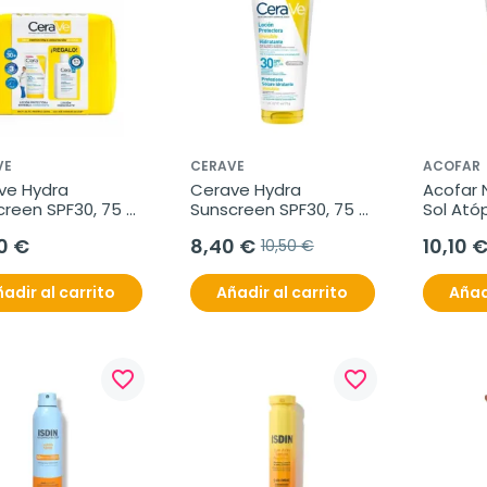
VE
CERAVE
ACOFAR
ve Hydra 
Cerave Hydra 
Acofar N
reen SPF30, 75 
Sunscreen SPF30, 75 
Sol Atóp
Regalo Loción 
ml
150 ml
0 €
8,40 €
10,10 
10,50 €
tante, 88 ml
adir al carrito
Añadir al carrito
Añad
favorite_border
favorite_border