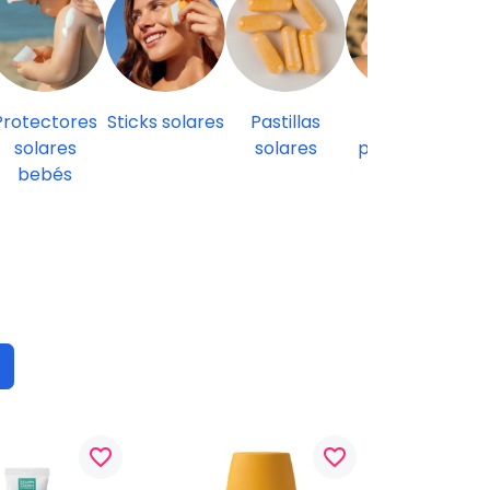
P
Protectores
Sticks solares
Pastillas
Ofertas
solares
solares
protección
bebés
solar
favorite_border
favorite_border