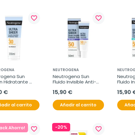
favorite_border
favorite_border
ROGENA
NEUTROGENA
NEUTRO
rogena Sun 
Neutrogena Sun 
Neutrog
n Hidratante 
Fluido Invisible Anti-
Fluido In
, 200 ml
Edad SPF50, 50 ml
de Gras
0 €
15,90 €
15,90 
adir al carrito
Añadir al carrito
Añad
-20%
Pack Ahorro!
favorite_border
favorite_border