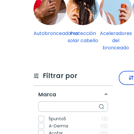
Autobronceadores
Protección
Aceleradores
solar cabello
del
bronceado
Filtrar por
Marca
5punto5
2
A-Derma
12
Acofar
25