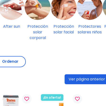
After sun
Protección
Protección
Protectores
solar
solar facial
solares niños
corporal
Ordenar
Ver página anterior
¡En oferta!
favorite_border
favorite_border