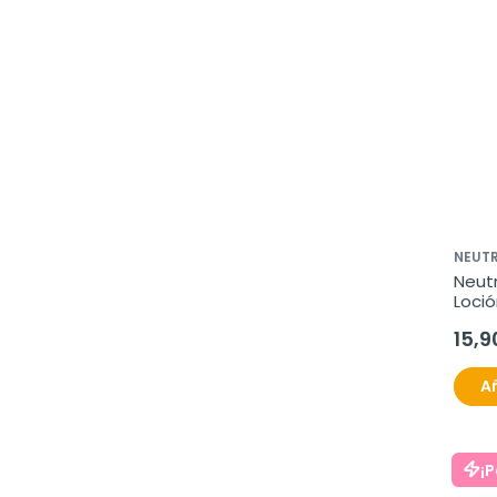
NEUT
Neut
Loció
SPF30
15,9
Añ
¡