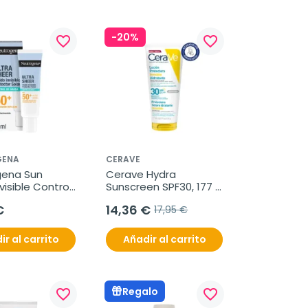
-20%
favorite_border
favorite_border
GENA
CERAVE
ena Sun 
Cerave Hydra 
visible Control 
Sunscreen SPF30, 177 
a SPF50, 50 ml
ml
€
14,36 €
17,95 €
ir al carrito
Añadir al carrito
Regalo
favorite_border
favorite_border