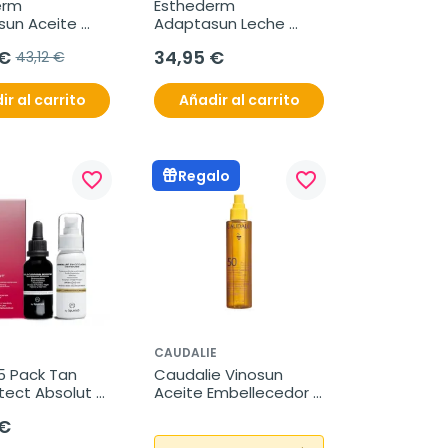
rm 
Esthederm 
un Aceite 
Adaptasun Leche 
l Nacarado 
Corporal Sol 
 €
34,95 €
43,12 €
5 ml
Moderado, 200 ml
ir al carrito
Añadir al carrito
Regalo
favorite_border
favorite_border
5
CAUDALIE
 Pack Tan 
Caudalie Vinosun 
tect Absolut 
Aceite Embellecedor 
ing Defense, 
SPF50, 150ml
 €
elftanning 
, 30ml