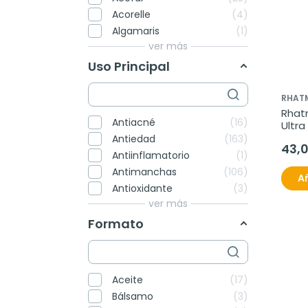
Acorelle
4
Algamaris
1
ver más
Uso Principal
RHAT
Rhat
Antiacné
16
Ultra
200m
Antiedad
163
43,0
Antiinflamatorio
1
Antimanchas
106
Añ
Antioxidante
3
ver más
Formato
Aceite
17
Bálsamo
3