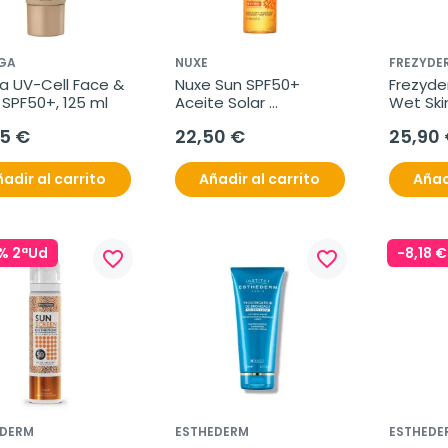
RGA
NUXE
FREZYDE
ga UV-Cell Face & 
Nuxe Sun SPF50+ 
Frezyde
SPF50+, 125 ml
Aceite Solar 
Wet Skin
Bronceador, 150 ml
ml
95 €
22,50 €
25,90
adir al carrito
Añadir al carrito
Añad
% 2ªUd
-8,18 €
favorite_border
favorite_border
YDERM
ESTHEDERM
ESTHEDE