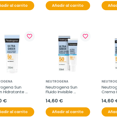
adir al carrito
Añadir al carrito
Añad
favorite_border
favorite_border
ROGENA
NEUTROGENA
NEUTRO
rogena Sun 
Neutrogena Sun 
Neutrog
n Hidratante 
Fluido Invisible 
Crema In
, 200 ml
Hidratante SPF50, 50 
Hidratan
0 €
14,60 €
14,60 
ml
ml
adir al carrito
Añadir al carrito
Añad