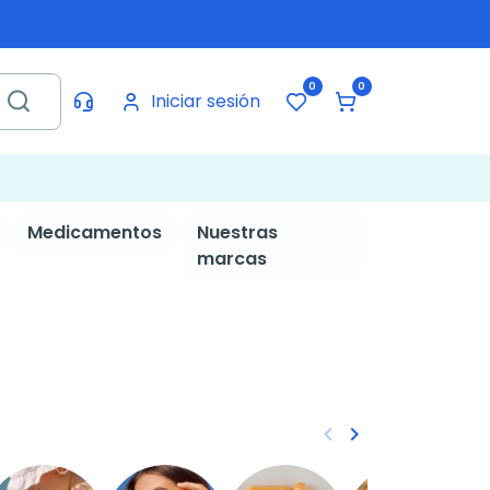
0
0
Iniciar sesión
Medicamentos
Nuestras
marcas
keyboard_arrow_left
keyboard_arrow_right
Anterior
Siguiente