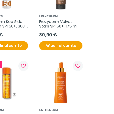
RM
FREZYDERM
rm Sea Side 
Frezyderm Velvet 
 SPF50+, 300 
Stars SPF50+, 175 ml
 €
30,90 €
ir al carrito
Añadir al carrito
favorite_border
favorite_border
RM
ESTHEDERM