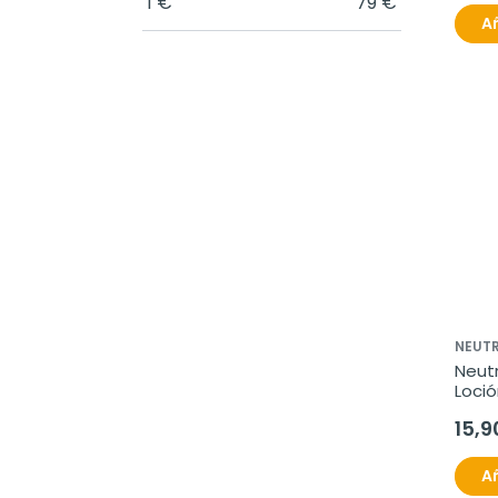
1
€
79
€
Añ
NEUT
Neut
Loció
SPF50
15,9
Añ