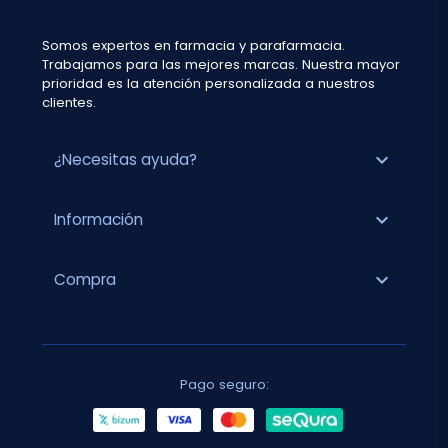
Somos expertos en farmacia y parafarmacia.
Trabajamos para las mejores marcas. Nuestra mayor
prioridad es la atención personalizada a nuestros
clientes.
expand_more
¿Necesitas ayuda?
expand_more
Información
expand_more
Compra
Pago seguro: