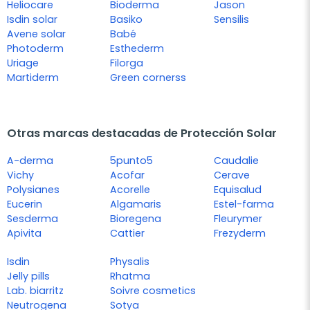
Heliocare
Bioderma
Jason
Isdin solar
Basiko
Sensilis
Avene solar
Babé
Photoderm
Esthederm
Uriage
Filorga
Martiderm
Green cornerss
Otras marcas destacadas de Protección Solar
A-derma
5punto5
Caudalie
Vichy
Acofar
Cerave
Polysianes
Acorelle
Equisalud
Eucerin
Algamaris
Estel-farma
Sesderma
Bioregena
Fleurymer
Apivita
Cattier
Frezyderm
Isdin
Physalis
Jelly pills
Rhatma
Lab. biarritz
Soivre cosmetics
Neutrogena
Sotya