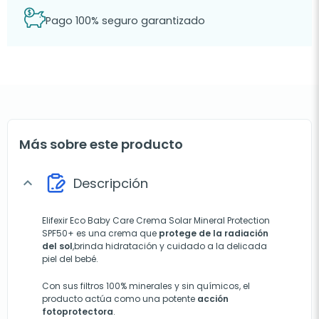
Pago 100% seguro garantizado
Más sobre este producto
Descripción
expand_more
Elifexir Eco Baby Care Crema Solar Mineral Protection
SPF50+ es una crema que
protege de la radiación
del sol
,brinda hidratación y cuidado a la delicada
piel del bebé.
Con sus filtros 100% minerales y sin químicos, el
producto actúa como una potente
acción
fotoprotectora
.