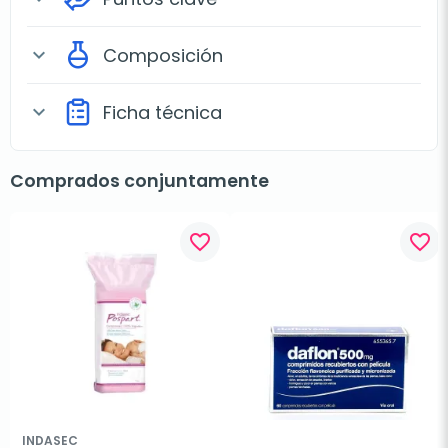
Composición
expand_more
Ficha técnica
expand_more
Comprados conjuntamente
favorite_border
favorite_border
INDASEC