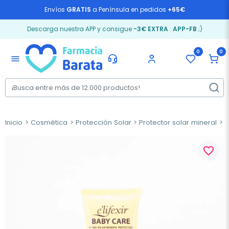
Envíos
GRATIS
a Península en pedidos
+65€
Descarga nuestra APP y consigue
-3€ EXTRA
:
APP-FB
;)
0
0
menu
Inicio
Cosmética
Protección Solar
Protector solar mineral
E
favorite_border