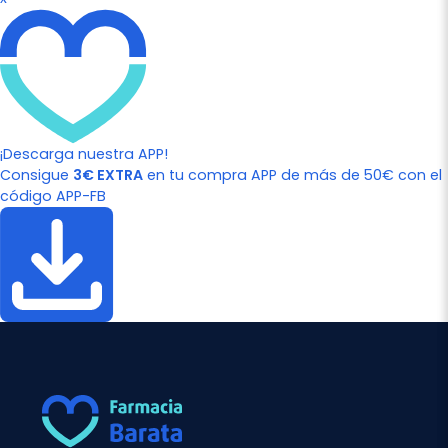
¡Descarga nuestra APP!
Consigue
3€ EXTRA
en tu compra APP de más de 50€ con el
código APP-FB