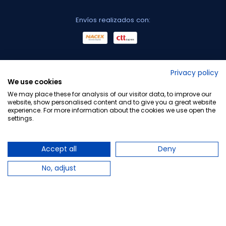
Envíos realizados con:
No lo decimos nosotros...
Privacy policy
We use cookies
¡Tu opinión es importante!
We may place these for analysis of our visitor data, to improve our
website, show personalised content and to give you a great website
experience. For more information about the cookies we use open the
settings.
Copyright © 2010-2026 Farmacia Barata S.L. Todos los
derechos reservados.
Accept all
Deny
No, adjust
Total:
21,60 €
−
+
Añadir al carrito