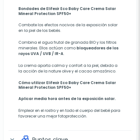
Bondades de Elifexir Eco Baby Care Crema Solar
Mineral Protection SPF50+
Combate los efectos nocivos de la exposición solar
en la piel de los bebés.
Combina el agua frutal de granada BIO y los filtros
minerales. Ellos actúan como
bloqueadores de los
rayos UVA / UVB / IR-A
.
La crema aporta calma y confort a la piel, debido a
la acción de la nature olive y el cacao amazónico.
Cómo utilizar Elifexir Eco Baby Care Crema Solar
Mineral Protection SPF50+
Aplicar media hora antes de la exposición solar.
Emplear en el rostro y en todo el cuerpo del bebé para
favorecer una mejor fotoprotección.
Puntos clave
expand_more