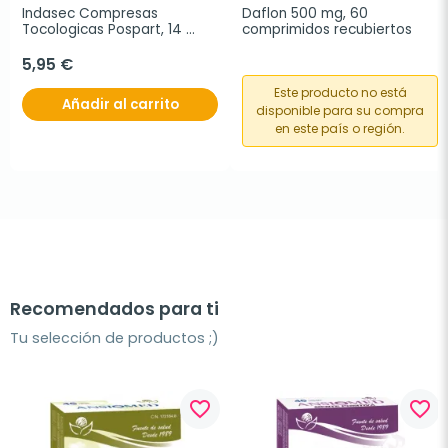
Indasec Compresas 
Daflon 500 mg, 60 
Tocologicas Pospart, 14 
comprimidos recubiertos
unidades
5,95 €
Este producto no está
Añadir al carrito
disponible para su compra
en este país o región.
Recomendados para ti
Tu selección de productos ;)
favorite_border
favorite_border