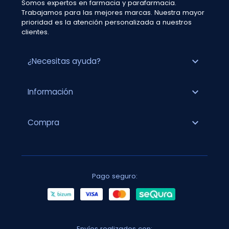
Somos expertos en farmacia y parafarmacia.
Trabajamos para las mejores marcas. Nuestra mayor
prioridad es la atención personalizada a nuestros
clientes.
expand_more
¿Necesitas ayuda?
expand_more
Información
expand_more
Compra
Pago seguro:
Envíos realizados con: