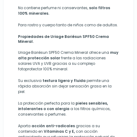
No contiene perfume ni conservantes,
solo filtros
100% minerales.
Para rostro y cuerpo tanto de niños como de adultos.
Propiedades de Uriage Bariésun SPF50 Crema
Mineral.
Uriage Bariésun SPF50 Crema Mineral ofrece una
muy
alta protección solar
frente a las radiaciones
solares UVA y UVB gracias a su complejo
fotoprotector 100% mineral.
Su exclusiva
textura ligera y fluida
permite una
rápida absorción sin dejar sensación grasa en la
piel.
La protección perfecta para la
pieles sensibles,
intolerantes o con alergia
a los filtros químicos,
conservantes o perfumes.
Aporta
acción anti-radicales
gracias a su
contenido en
Vitaminas C y E,
con acción
antioxidante que refuerzan la protección natural de