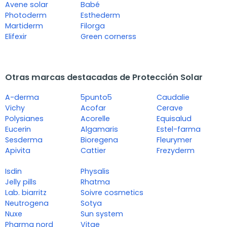
Avene solar
Babé
Photoderm
Esthederm
Martiderm
Filorga
Elifexir
Green cornerss
Otras marcas destacadas de Protección Solar
A-derma
5punto5
Caudalie
Vichy
Acofar
Cerave
Polysianes
Acorelle
Equisalud
Eucerin
Algamaris
Estel-farma
Sesderma
Bioregena
Fleurymer
Apivita
Cattier
Frezyderm
Isdin
Physalis
Jelly pills
Rhatma
Lab. biarritz
Soivre cosmetics
Neutrogena
Sotya
Nuxe
Sun system
Pharma nord
Vitae