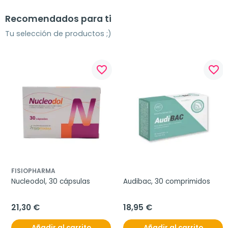
Recomendados para ti
Tu selección de productos ;)
favorite_border
favorite_border
FISIOPHARMA
Nucleodol, 30 cápsulas
Audibac, 30 comprimidos
21,30 €
18,95 €
Añadir al carrito
Añadir al carrito