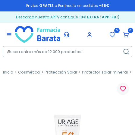
Envíos
GRATIS
a Península en pedidos
+65€
Descarga nuestra APP y consigue
-3€ EXTRA
:
APP-FB
;)
0
0
menu
Inicio
Cosmética
Protección Solar
Protector solar mineral
U
favorite_border