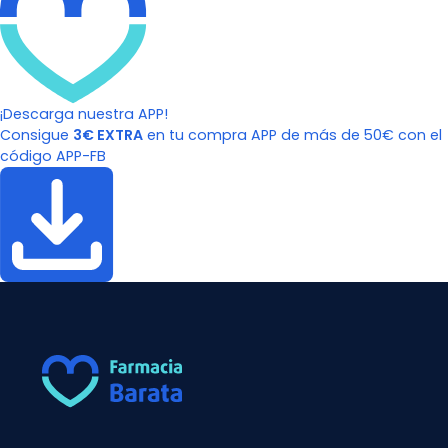
¡Descarga nuestra APP!
Consigue
3€ EXTRA
en tu compra APP de más de 50€ con el
código APP-FB