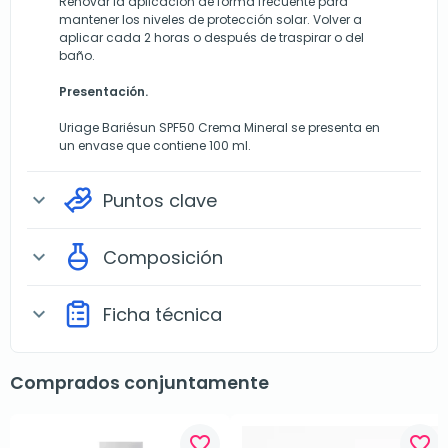
Renovar la aplicación de forma frecuente para
mantener los niveles de protección solar. Volver a
aplicar cada 2 horas o después de traspirar o del
baño.
Presentación.
Uriage Bariésun SPF50 Crema Mineral se presenta en
un envase que contiene 100 ml.
Puntos clave
expand_more
Composición
expand_more
Ficha técnica
expand_more
Comprados conjuntamente
favorite_border
favorite_border