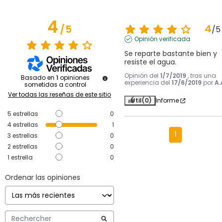
4
4
/
5
/
5
Opinión verificada
Se reparte bastante bien y 
resiste el agua.
Opinión del
1/7/2019
, tras una
Basado en
1
opiniones
experiencia del
17/6/2019
por
A.
sometidas a control
Ver todas las reseñas de este sitio
Útil
(0)
Informe
5
estrellas
0
4
estrellas
1
1
3
estrellas
0
2
estrellas
0
1
estrella
0
Ordenar las opiniones