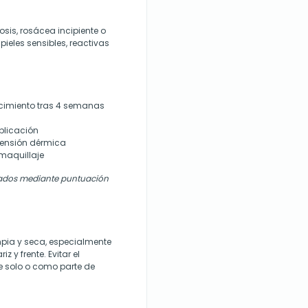
sis, rosácea incipiente o
pieles sensibles, reactivas
jecimiento tras 4 semanas
plicación
tensión dérmica
maquillaje
luados mediante puntuación
impia y seca, especialmente
z y frente. Evitar el
e solo o como parte de