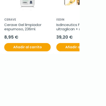
CERAVE
ISDIN
Cerave Gel limpiador 
Isdinceutics Flavo-C pack 
espumoso, 236ml.
ultraglican + melatonin, 
10+10 ampollas
8,95 €
39,20 €
Añadir al carrito
Añadir al carrito