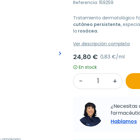
Referencia: 159259
Tratamiento dermatológico fo
cutáneo persistente,
especi
la
rosácea.
Ver descripción completa
keyboard_arrow_right
24,80 €
Siguiente
0,83 €/ml
En stock
¿Necesitas 
farmacéutic
Hablamos
a ampliarla