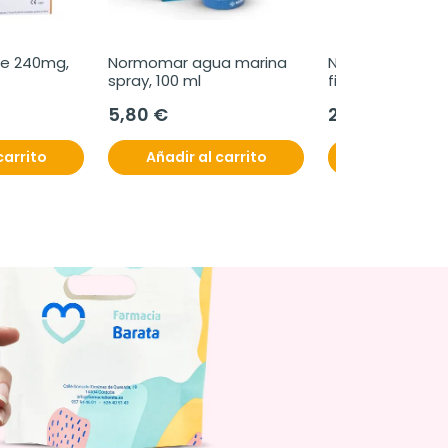
te 240mg, 
Normomar agua marina 
Normomar suero
spray, 100 ml
fisiologico bebe,
unidosis de 5 ml
5,80 €
2,60 €
carrito
Añadir al carrito
Añadir al c