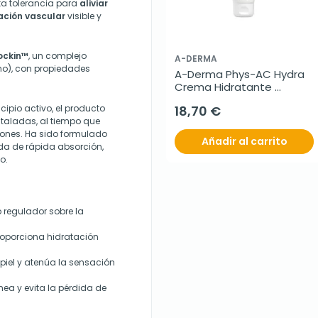
ta tolerancia para
aliviar
ación vascular
visible y
ockin™
, un complejo
A-DERMA
o), con propiedades
A-Derma Phys-AC Hydra 
Crema Hidratante 
Compensadora, 40 ml
cipio activo, el producto
18,70 €
staladas, al tiempo que
iones. Ha sido formulado
Añadir al carrito
ida de rápida absorción,
o.
o regulador sobre la
roporciona hidratación
a piel y atenúa la sensación
nea y evita la pérdida de