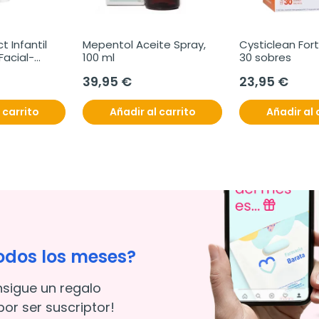
 Infantil 
Mepentol Aceite Spray, 
Cysticlean For
Facial-
100 ml
30 sobres
ml
39,95 €
23,95 €
 carrito
Añadir al carrito
Añadir al 
odos los meses?
nsigue un regalo
or ser suscriptor!