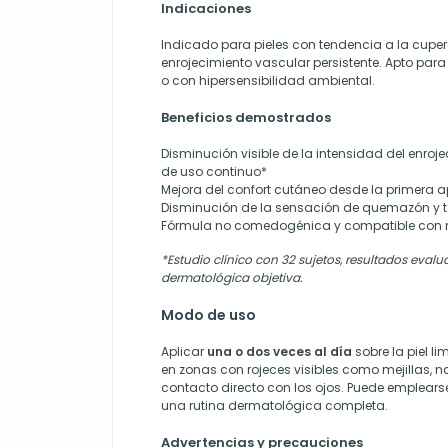
Indicaciones
Indicado para pieles con tendencia a la cupero
enrojecimiento vascular persistente. Apto para 
o con hipersensibilidad ambiental.
Beneficios demostrados
Disminución visible de la intensidad del enro
de uso continuo*
Mejora del confort cutáneo desde la primera a
Disminución de la sensación de quemazón y 
Fórmula no comedogénica y compatible con 
*Estudio clínico con 32 sujetos, resultados eva
dermatológica objetiva.
Modo de uso
Aplicar
una o dos veces al día
sobre la piel l
en zonas con rojeces visibles como mejillas, nari
contacto directo con los ojos. Puede emplears
una rutina dermatológica completa.
Advertencias y precauciones