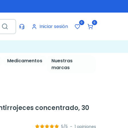
0
0
Iniciar sesión
Medicamentos
Nuestras
marcas
irrojeces concentrado, 30
5
/
5
-
1
opiniones