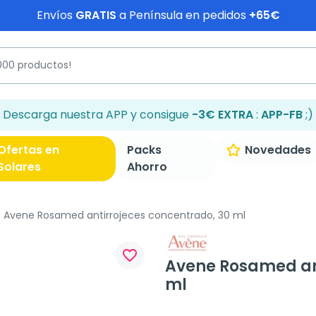
Envíos
GRATIS
a Península en pedidos
+65€
Descarga nuestra APP y consigue
-3€ EXTRA
:
APP-FB
;)
Ofertas en
Packs
Novedades
Solares
Ahorro
Avene Rosamed antirrojeces concentrado, 30 ml
favorite_border
Avene Rosamed ant
ml