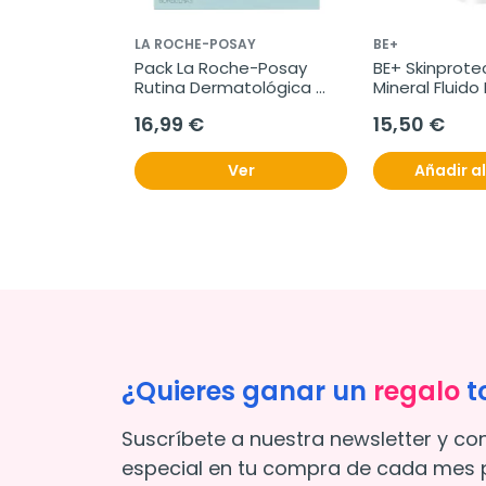
LA ROCHE-POSAY
BE+
Pack La Roche-Posay 
BE+ Skinprotect
Rutina Dermatológica 
Mineral Fluido 
Anti-Granos
Corporal 100 
16,99 €
15,50 €
Ver
Añadir al
¿Quieres ganar un
regalo
t
Suscríbete a nuestra newsletter y co
especial en tu compra de cada mes p