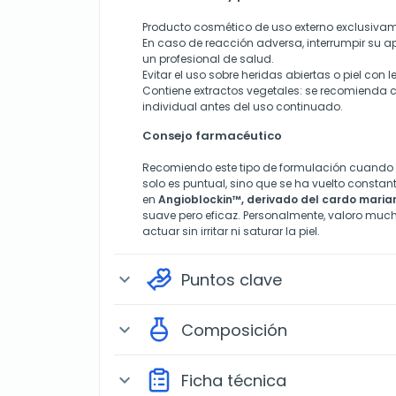
Producto cosmético de uso externo exclusivam
En caso de reacción adversa, interrumpir su a
un profesional de salud.
Evitar el uso sobre heridas abiertas o piel con 
Contiene extractos vegetales: se recomienda 
individual antes del uso continuado.
Consejo farmacéutico
Recomiendo este tipo de formulación cuando e
solo es puntual, sino que se ha vuelto constan
en
Angioblockin™, derivado del cardo maria
suave pero eficaz. Personalmente, valoro mu
actuar sin irritar ni saturar la piel.
Puntos clave
expand_more
Composición
expand_more
Ficha técnica
expand_more