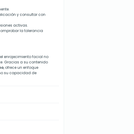
ente.
plicación y consultar con
lesiones activas.
comprobar la tolerancia
l enrojecimiento facial no
te. Gracias a su contenido
no
, ofrece un enfoque
cho su capacidad de