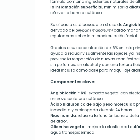
fórmula combina ingredientes naturales de al
la inflamación superficial
, minimizar la
dilat
reforzar la barrera cutánea.
Su eficacia está basada en el uso de
Angiobl
derivado del
Silybum marianum
(cardo marian
reguladoras sobre la microcirculación facial.
Gracias a su concentración del 6% en este prin
ayuda a reducir visualmente las rojeces ya in
previene la reaparición de nuevas manifestac
sin perfumes, sin alcohol y con una textura flu
ideal incluso como base para maquillaje diari
Componentes clave:
Angioblockin™ 6%
: extracto vegetal con efect
microvasculatura cutánea.
Ácido hialurónico de bajo peso molecular
: p
inmediata y prolongada durante 24 horas.
Niacinamida
: refuerza la función barrera de l
de ardor.
Glicerina vegetal
: mejora la elasticidad cutá
agua transepidérmica.