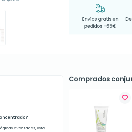
Envíos gratis en
De
pedidos +65€
Comprados conju
favorite_border
concentrado?
ológicas avanzadas, esta