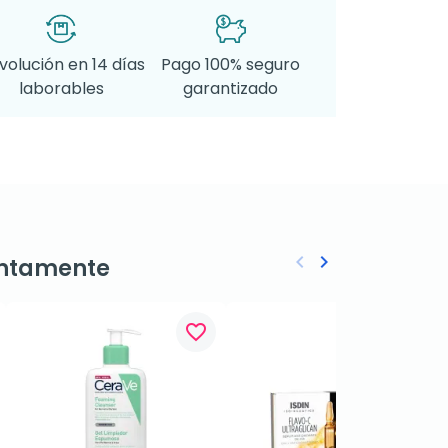
volución en 14 días
Pago 100% seguro
laborables
garantizado
keyboard_arrow_left
keyboard_arrow_right
ntamente
Anterior
Siguiente
favorite_border
favorite_border