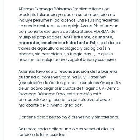
ADerma Exomega Bálsamo Emoliente tiene una
excelente tolerancia ya que en su composición no
incluye perfume ni parabenos. Entre sus ingredientes
se puede destacar su complejo Avena Rhealba®, un
componente exclusivo de Laboratorios ADERMA, de
múltiples propiedades:
Anti-irritante, calmante,
reparador, emoliente e hidratante
. Este se obtiene a
través de agricultura ecológica y biológica (sin
abonos, sin pesticidas, sin fungicidas...) lo que lo
hace un complejo activo vegetal único y exclusivo.
Además favorece la
reconstrucción de la barrera
cutánea
al contener vitamina B3 y Filaxerine®
(asociación de ácidos grasos esenciales Omega 6 y
de un activo original inductor de filagrina). A-Derma
Exomega Bálsamo Emoliente también está
compuesto por glicerina lo que refuerza el poder
hidratante de la Avena Rhealba®.
Contiene ácido benzoico, clorenesina y fenoxietanol.
Se recomienda aplicar una o dos veces al día, en
función de la necesidad.