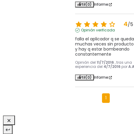
Útil
(0)
Informe
4
/
5
Opinión verificada
falla el aplicador q se queda 
muchas veces sin producto 
y hay q estar bombeando 
constantemente
Opinión del
11/7/2016
, tras una
experiencia del
4/7/2016
por
A.A
Útil
(0)
Informe
1