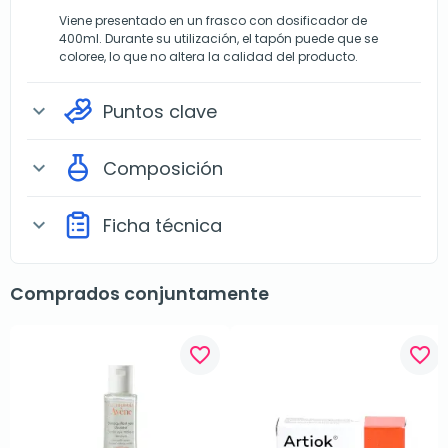
Viene presentado en un frasco con dosificador de
400ml. Durante su utilización, el tapón puede que se
coloree, lo que no altera la calidad del producto.
Puntos clave
expand_more
Composición
expand_more
Ficha técnica
expand_more
Comprados conjuntamente
favorite_border
favorite_border