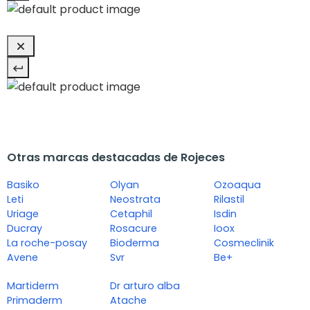
Otras marcas destacadas de Rojeces
Basiko
Olyan
Ozoaqua
Leti
Neostrata
Rilastil
Uriage
Cetaphil
Isdin
Ducray
Rosacure
Ioox
La roche-posay
Bioderma
Cosmeclinik
Avene
Svr
Be+
Martiderm
Dr arturo alba
Primaderm
Atache