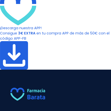
¡Descarga nuestra APP!
Consigue
3€ EXTRA
en tu compra APP de más de 50€ con el
código APP-FB