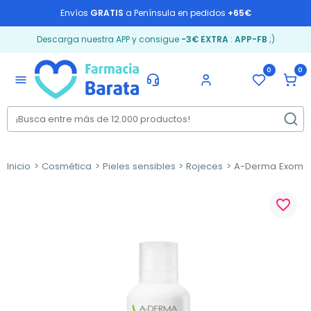
Envíos
GRATIS
a Península en pedidos
+65€
Descarga nuestra APP y consigue
-3€ EXTRA
:
APP-FB
;)
0
0
menu
Inicio
Cosmética
Pieles sensibles
Rojeces
A-Derma Exomeg
favorite_border