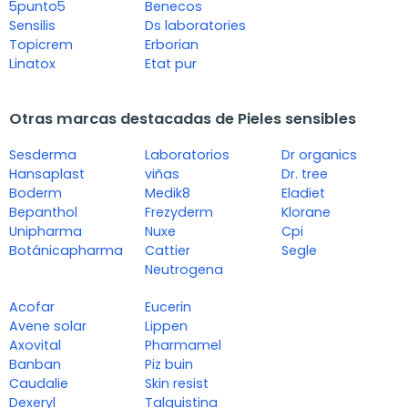
5punto5
Benecos
Sensilis
Ds laboratories
Topicrem
Erborian
Linatox
Etat pur
Otras marcas destacadas de Pieles sensibles
Sesderma
Laboratorios
Dr organics
Hansaplast
viñas
Dr. tree
Boderm
Medik8
Eladiet
Bepanthol
Frezyderm
Klorane
Unipharma
Nuxe
Cpi
Botánicapharma
Cattier
Segle
Neutrogena
Acofar
Eucerin
Avene solar
Lippen
Axovital
Pharmamel
Banban
Piz buin
Caudalie
Skin resist
Dexeryl
Talquistina