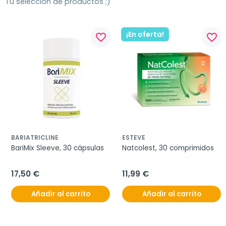
Tu selección de productos ;)
¡En oferta!
favorite_border
favorite_border
BARIATRICLINE
ESTEVE
BariMix Sleeve, 30 cápsulas
Natcolest, 30 comprimidos
17,50 €
11,99 €
Añadir al carrito
Añadir al carrito