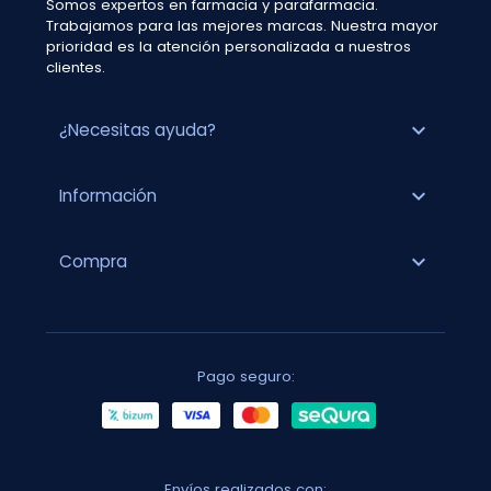
Somos expertos en farmacia y parafarmacia.
Trabajamos para las mejores marcas. Nuestra mayor
prioridad es la atención personalizada a nuestros
clientes.
expand_more
¿Necesitas ayuda?
expand_more
Información
expand_more
Compra
Pago seguro:
Envíos realizados con: