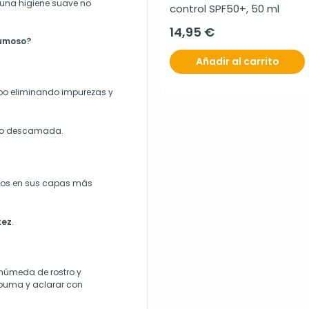
 una higiene suave no
control SPF50+, 50 ml
14,95 €
pumoso?
Añadir al carrito
po
eliminando impurezas y
da o descamada.
rasos en sus capas más
tez
.
 húmeda de rostro y
puma y aclarar con