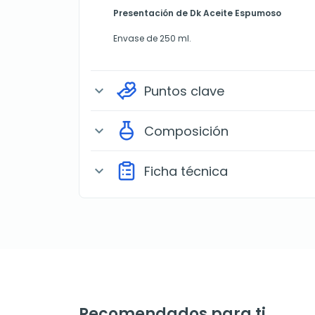
Presentación de Dk Aceite Espumoso
Envase de 250 ml.
Puntos clave
expand_more
Composición
expand_more
Ficha técnica
expand_more
Recomendados para ti