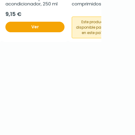
acondicionador, 250 ml
comprimidos
9,15 €
Este producto no está
Ver
disponible para su compra
en este país o región.