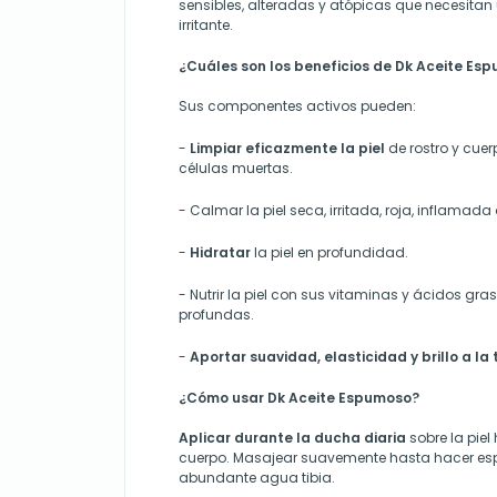
sensibles, alteradas y atópicas que necesitan
irritante.
¿Cuáles son los beneficios de Dk Aceite Es
Sus componentes activos pueden:
-
Limpiar eficazmente la piel
de rostro y cuer
células muertas.
-
Calmar la piel seca, irritada, roja, inflama
-
Hidratar
la piel en profundidad.
-
Nutrir la piel con sus vitaminas y ácidos g
profundas.
-
Aportar suavidad, elasticidad y brillo a la 
¿Cómo usar Dk Aceite Espumoso?
Aplicar durante la ducha diaria
sobre la piel
cuerpo. Masajear suavemente hasta hacer es
abundante agua tibia.