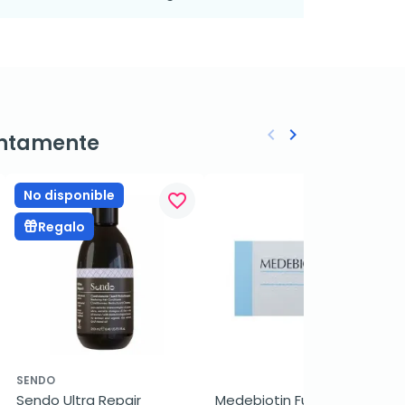
keyboard_arrow_left
keyboard_arrow_right
ntamente
Anterior
Siguiente
No disponible
favorite_border
favorite_border
Regalo
SENDO
Sendo Ultra Repair 
Medebiotin Fuerte, 40 