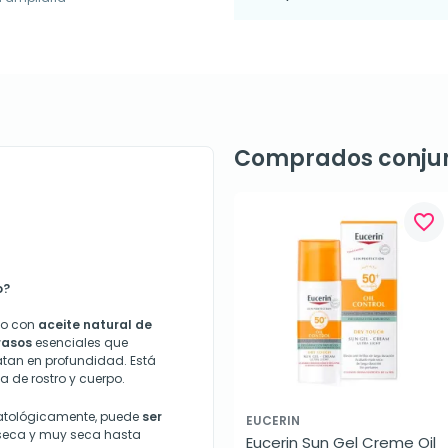
Comprados conju
favorite_border
o?
do con
aceite natural de
rasos
esenciales que
ratan en profundidad. Está
a de rostro y cuerpo.
atológicamente, puede
ser
EUCERIN
 seca y muy seca hasta
Eucerin Sun Gel Creme Oil 