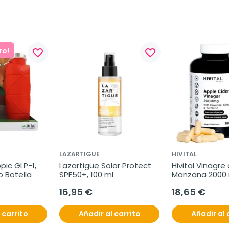
ro!
favorite_border
favorite_border
LAZARTIGUE
HIVITAL
pic GLP-1, 
Lazartigue Solar Protect 
Hivital Vinagre 
o Botella
SPF50+, 100 ml
Manzana 2000 m
cápsulas
16,95 €
18,65 €
 carrito
Añadir al carrito
Añadir al 