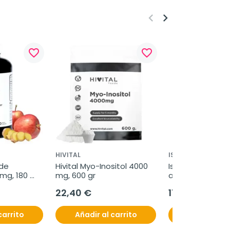
keyboard_arrow_left
keyboard_arrow_right
favorite_border
favorite_border
HIVITAL
ISDIN
de 
Hivital Myo-Inositol 4000 
Isdin Fotoprotec
g, 180 
mg, 600 gr
and Hair Spray, 
22,40 €
17,50 €
carrito
Añadir al carrito
Añadir al c