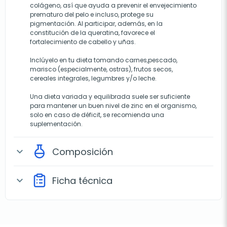
colágeno, así que ayuda a prevenir el envejecimiento
prematuro del pelo e incluso, protege su
pigmentación. Al participar, además, en la
constitución de la queratina, favorece el
fortalecimiento de cabello y uñas.
Inclúyelo en tu dieta tomando carnes,pescado,
marisco (especialmente, ostras), frutos secos,
cereales integrales, legumbres y/o leche.
Una dieta variada y equilibrada suele ser suficiente
para mantener un buen nivel de zinc en el organismo,
solo en caso de déficit, se recomienda una
suplementación.
Composición
expand_more
Ficha técnica
expand_more