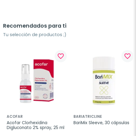
Recomendados para ti
Tu selección de productos ;)
favorite_border
favorite_border
ACOFAR
BARIATRICLINE
Acofar Clorhexidina 
BariMix Sleeve, 30 cápsulas
Digluconato 2% spray, 25 ml