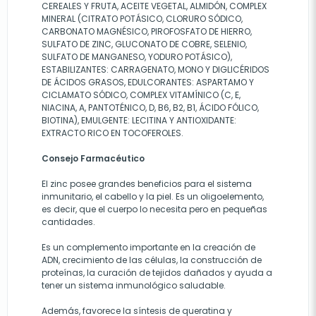
CEREALES Y FRUTA, ACEITE VEGETAL, ALMIDÓN, COMPLEX
MINERAL (CITRATO POTÁSICO, CLORURO SÓDICO,
CARBONATO MAGNÉSICO, PIROFOSFATO DE HIERRO,
SULFATO DE ZINC, GLUCONATO DE COBRE, SELENIO,
SULFATO DE MANGANESO, YODURO POTÁSICO),
ESTABILIZANTES: CARRAGENATO, MONO Y DIGLICÉRIDOS
DE ÁCIDOS GRASOS, EDULCORANTES: ASPARTAMO Y
CICLAMATO SÓDICO, COMPLEX VITAMÍNICO (C, E,
NIACINA, A, PANTOTÉNICO, D, B6, B2, B1, ÁCIDO FÓLICO,
BIOTINA), EMULGENTE: LECITINA Y ANTIOXIDANTE:
EXTRACTO RICO EN TOCOFEROLES.
Consejo Farmacéutico
El zinc posee grandes beneficios para el sistema
inmunitario, el cabello y la piel. Es un oligoelemento,
es decir, que el cuerpo lo necesita pero en pequeñas
cantidades.
Es un complemento importante en la creación de
ADN, crecimiento de las células, la construcción de
proteínas, la curación de tejidos dañados y ayuda a
tener un sistema inmunológico saludable.
Además, favorece la síntesis de queratina y