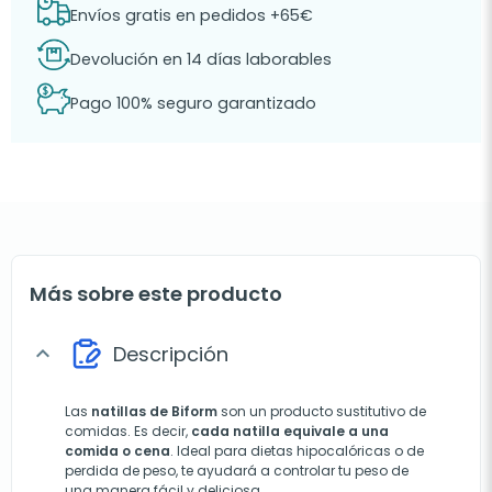
Envíos gratis en pedidos +65€
Devolución en 14 días laborables
Pago 100% seguro garantizado
Más sobre este producto
Descripción
expand_more
Las
natillas de Biform
son un producto sustitutivo de
comidas. Es decir,
cada natilla equivale a una
comida o cena
. Ideal para dietas hipocalóricas o de
perdida de peso, te ayudará a controlar tu peso de
una manera fácil y deliciosa.