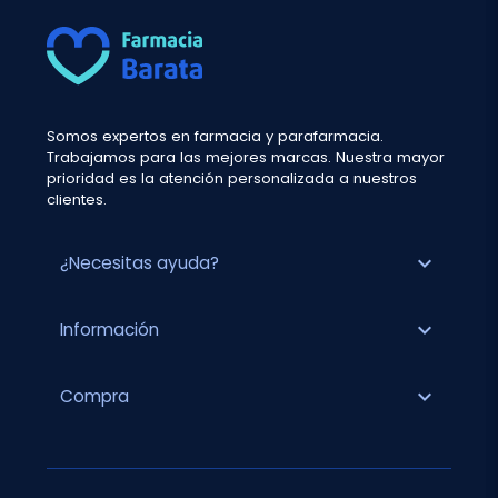
Somos expertos en farmacia y parafarmacia.
Trabajamos para las mejores marcas. Nuestra mayor
prioridad es la atención personalizada a nuestros
clientes.
expand_more
¿Necesitas ayuda?
expand_more
Información
expand_more
Compra