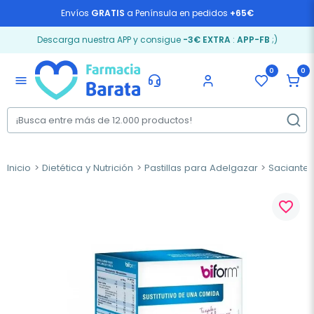
Envíos
GRATIS
a Península en pedidos
+65€
Descarga nuestra APP y consigue
-3€ EXTRA
:
APP-FB
;)
0
0
menu
Inicio
Dietética y Nutrición
Pastillas para Adelgazar
Saciante
favorite_border