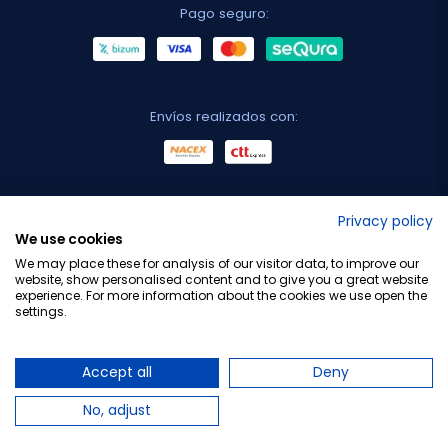
Pago seguro:
Envíos realizados con:
No lo decimos nosotros...
Privacy policy
We use cookies
¡Tu opinión es importante!
We may place these for analysis of our visitor data, to improve our
website, show personalised content and to give you a great website
experience. For more information about the cookies we use open the
settings.
Copyright © 2010-2026 Farmacia Barata S.L. Todos los
derechos reservados.
Accept all
Deny
No, adjust