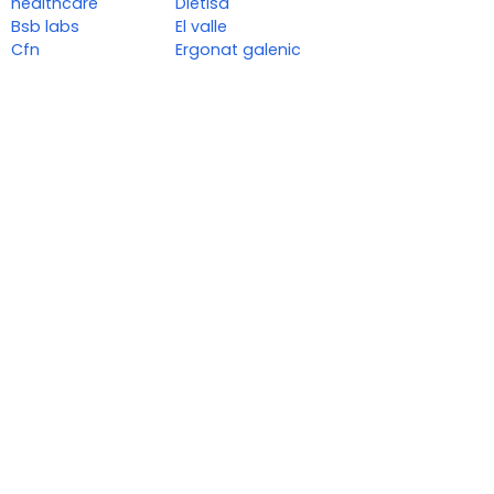
healthcare
Dietisa
Bsb labs
El valle
Cfn
Ergonat galenic