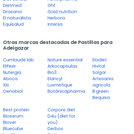
Dietmed
Ghf
Drasanvi
Gold nutrition
El naturalista
Herbora
Equisalud
Intersa
Otras marcas destacadas de Pastillas para
Adelgazar
Cumlaude lab
Nature essential
Eladiet
Elifexir
Arkocapsulas
Hivital
Nutergia
Bio3
Solgar
Aboca
Elancyl
Artesania
Xls
Luxmetique
agricola
Oenobiol
Botánicapharma
B.green
Bequisa
Best protein
Corpore diet
Bioserum
D4u (diet for
Biover
you)
Bluecube
Derbos