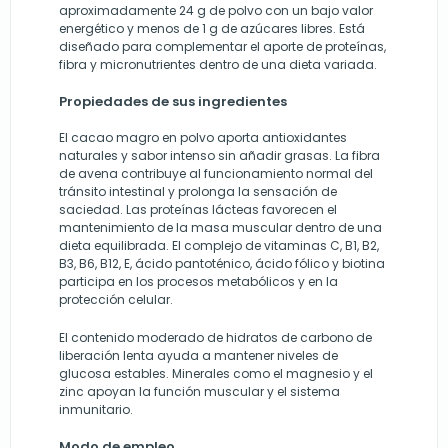
aproximadamente 24 g de polvo con un bajo valor
energético y menos de 1 g de azúcares libres. Está
diseñado para complementar el aporte de proteínas,
fibra y micronutrientes dentro de una dieta variada.
Propiedades de sus ingredientes
El cacao magro en polvo aporta antioxidantes
naturales y sabor intenso sin añadir grasas. La fibra
de avena contribuye al funcionamiento normal del
tránsito intestinal y prolonga la sensación de
saciedad. Las proteínas lácteas favorecen el
mantenimiento de la masa muscular dentro de una
dieta equilibrada. El complejo de vitaminas C, B1, B2,
B3, B6, B12, E, ácido pantoténico, ácido fólico y biotina
participa en los procesos metabólicos y en la
protección celular.
El contenido moderado de hidratos de carbono de
liberación lenta ayuda a mantener niveles de
glucosa estables. Minerales como el magnesio y el
zinc apoyan la función muscular y el sistema
inmunitario.
Modo de empleo