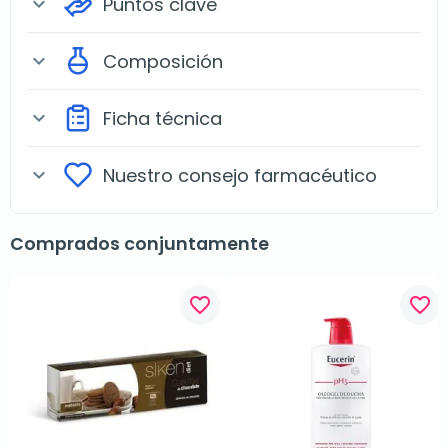
Puntos clave
expand_more
Composición
expand_more
Ficha técnica
expand_more
Nuestro consejo farmacéutico
expand_more
Comprados conjuntamente
favorite_border
favorite_border