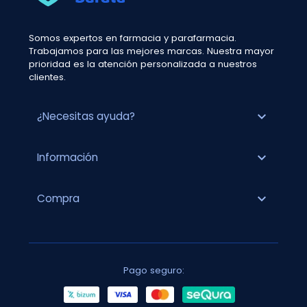
Somos expertos en farmacia y parafarmacia.
Trabajamos para las mejores marcas. Nuestra mayor
prioridad es la atención personalizada a nuestros
clientes.
expand_more
¿Necesitas ayuda?
expand_more
Información
expand_more
Compra
Pago seguro: