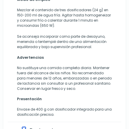
Mezclar el contenido de tres dosificadores (24 g) en
150-200 ml de agua fría. Agitar hasta homogeneizar
y consumir frío o calentar durante 1 minuto en
microondas (650 W).
Se aconseja incorporar como parte de desayuno,
merienda o tentempié dentro de una alimentación
equilibrada y bajo supervisión profesional.
Advertencias
No sustituye una comida completa diaria. Mantener
fuera del alcance de los niños. No recomendado
para menores de 12 años, embarazadas o en periodo
de lactancia sin consultar a un profesional sanitario.
Conservar en lugar fresco y seco.
Presentación
Envase de 400 g con dosificador integrado para una
dosificación precisa.