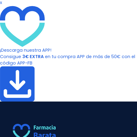
x
¡Descarga nuestra APP!
Consigue
3€ EXTRA
en tu compra APP de más de 50€ con el
código APP-FB