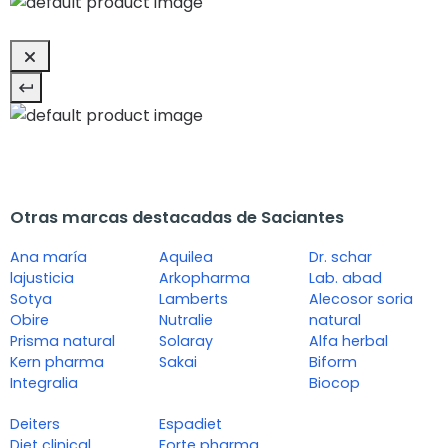
Otras marcas destacadas de Saciantes
Ana maría
Aquilea
Dr. schar
lajusticia
Arkopharma
Lab. abad
Sotya
Lamberts
Alecosor soria
Obire
Nutralie
natural
Prisma natural
Solaray
Alfa herbal
Kern pharma
Sakai
Biform
Integralia
Biocop
Deiters
Espadiet
Diet clinical
Forte pharma