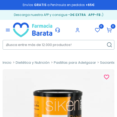
Envíos
GRATIS
a Península en pedidos
+65€
Descarga nuestra APP y consigue
-3€ EXTRA
:
APP-FB
;)
0
0
menu
Inicio
Dietética y Nutrición
Pastillas para Adelgazar
Saciante
favorite_border