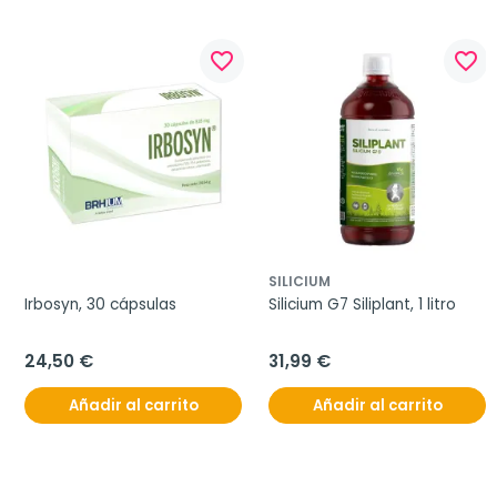
favorite_border
favorite_border
SILICIUM
Irbosyn, 30 cápsulas
Silicium G7 Siliplant, 1 litro
24,50 €
31,99 €
Añadir al carrito
Añadir al carrito