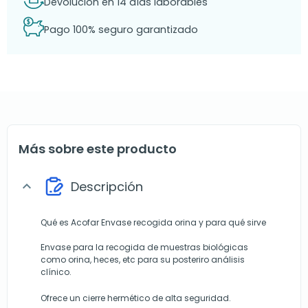
Devolución en 14 días laborables
Pago 100% seguro garantizado
Más sobre este producto
Descripción
expand_more
Qué es Acofar Envase recogida orina y para qué sirve
Envase para la recogida de muestras biológicas
como orina, heces, etc para su posteriro análisis
clínico.
Ofrece un cierre hermético de alta seguridad.