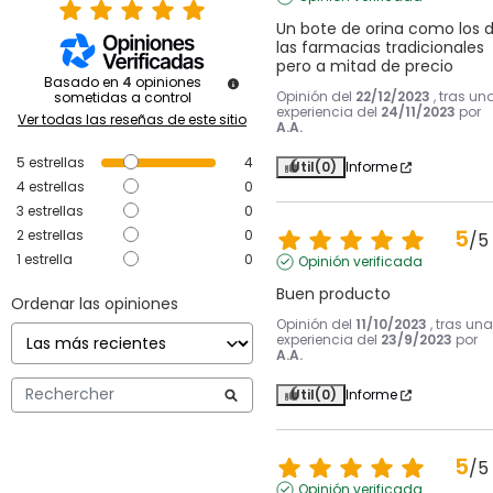
Un bote de orina como los d
las farmacias tradicionales 
pero a mitad de precio
Basado en
4
opiniones
Opinión del
22/12/2023
, tras un
sometidas a control
experiencia del
24/11/2023
por
Ver todas las reseñas de este sitio
A.A.
5
estrellas
4
Útil
(0)
Informe
4
estrellas
0
3
estrellas
0
5
2
estrellas
0
/
5
1
estrella
0
Opinión verificada
Buen producto
Ordenar las opiniones
Opinión del
11/10/2023
, tras una
experiencia del
23/9/2023
por
A.A.
Útil
(0)
Informe
5
/
5
Opinión verificada