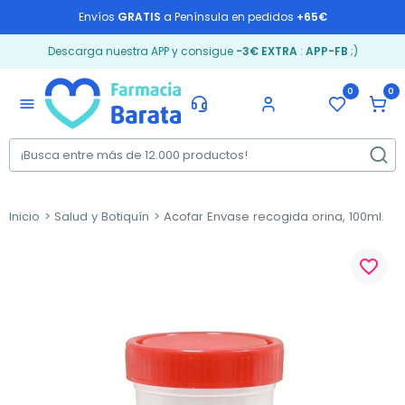
Envíos
GRATIS
a Península en pedidos
+65€
Descarga nuestra APP y consigue
-3€ EXTRA
:
APP-FB
;)
0
0
menu
Inicio
Salud y Botiquín
Acofar Envase recogida orina, 100ml.
favorite_border