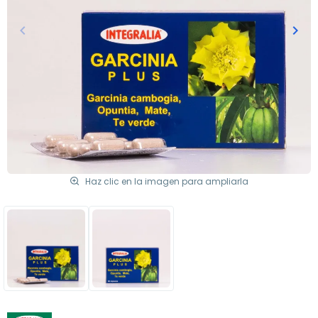
keyboard_arrow_left
keyboard_arrow_right
Anterior
Sigu
Haz clic en la imagen para ampliarla