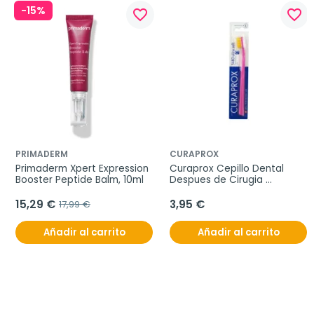
-15%
favorite_border
favorite_border
PRIMADERM
CURAPROX
Primaderm Xpert Expression 
Curaprox Cepillo Dental 
Booster Peptide Balm, 10ml
Despues de Cirugia 
Sensitive 5460 Ultrasoft
15,29 €
3,95 €
17,99 €
Añadir al carrito
Añadir al carrito