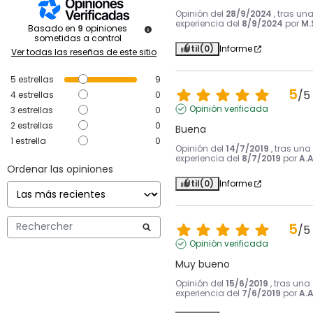
Opinión del
28/9/2024
, tras un
experiencia del
8/9/2024
por
M.
Basado en
9
opiniones
sometidas a control
Útil
(0)
Informe
Ver todas las reseñas de este sitio
5
estrellas
9
5
/
5
4
estrellas
0
Opinión verificada
3
estrellas
0
2
estrellas
0
Buena
1
estrella
0
Opinión del
14/7/2019
, tras una
experiencia del
8/7/2019
por
A.A
Ordenar las opiniones
Útil
(0)
Informe
5
/
5
Opinión verificada
Muy bueno
Opinión del
15/6/2019
, tras una
experiencia del
7/6/2019
por
A.A