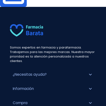
Somos expertos en farmacia y parafarmacia.
Trabajamos para las mejores marcas. Nuestra mayor
prioridad es la atención personalizada a nuestros
clientes.
expand_more
¿Necesitas ayuda?
expand_more
Información
expand_more
Compra