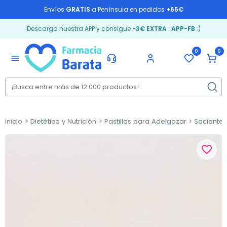
Envíos
GRATIS
a Península en pedidos
+65€
Descarga nuestra APP y consigue
-3€ EXTRA
:
APP-FB
;)
0
0
menu
Inicio
Dietética y Nutrición
Pastillas para Adelgazar
Saciante
favorite_border