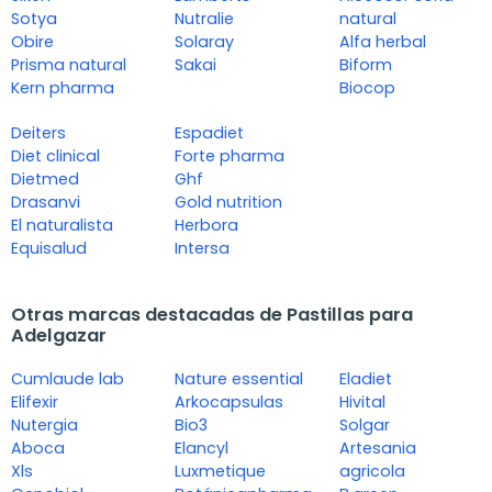
Sotya
Nutralie
natural
Obire
Solaray
Alfa herbal
Prisma natural
Sakai
Biform
Kern pharma
Biocop
Deiters
Espadiet
Diet clinical
Forte pharma
Dietmed
Ghf
Drasanvi
Gold nutrition
El naturalista
Herbora
Equisalud
Intersa
Otras marcas destacadas de Pastillas para
Adelgazar
Cumlaude lab
Nature essential
Eladiet
Elifexir
Arkocapsulas
Hivital
Nutergia
Bio3
Solgar
Aboca
Elancyl
Artesania
Xls
Luxmetique
agricola