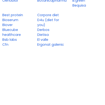
Oenobiol
Botánicapharma
B.green
Bequisa
Best protein
Corpore diet
Bioserum
D4u (diet for
Biover
you)
Bluecube
Derbos
healthcare
Dietisa
Bsb labs
El valle
Cfn
Ergonat galenic