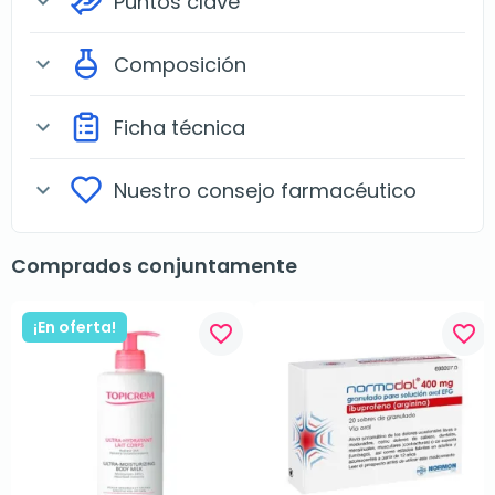
Puntos clave
expand_more
Composición
expand_more
Ficha técnica
expand_more
Nuestro consejo farmacéutico
expand_more
Comprados conjuntamente
¡En oferta!
favorite_border
favorite_border