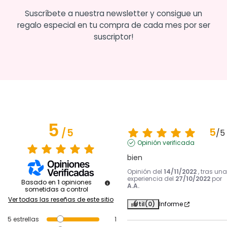
Suscríbete a nuestra newsletter y consigue un
regalo especial en tu compra de cada mes por ser
suscriptor!
5
5
/
5
/
5
Opinión verificada
bien
Opinión del
14/11/2022
, tras una
experiencia del
27/10/2022
por
Basado en
1
opiniones
A.A.
sometidas a control
Ver todas las reseñas de este sitio
Útil
(0)
Informe
5
estrellas
1