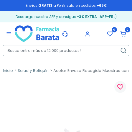
Envíos
GRATIS
a Península en pedidos
+65€
Descarga nuestra APP y consigue
-3€ EXTRA
:
APP-FB
;)
0
0
menu
Inicio
Salud y Botiquín
Acofar Envase Recogida Muestras con e
favorite_border