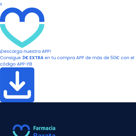
x
¡Descarga nuestra APP!
Consigue
3€ EXTRA
en tu compra APP de más de 50€ con el
código APP-FB