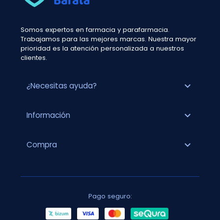
Somos expertos en farmacia y parafarmacia.
Trabajamos para las mejores marcas. Nuestra mayor
prioridad es la atención personalizada a nuestros
clientes.
expand_more
¿Necesitas ayuda?
expand_more
Información
expand_more
Compra
Pago seguro: