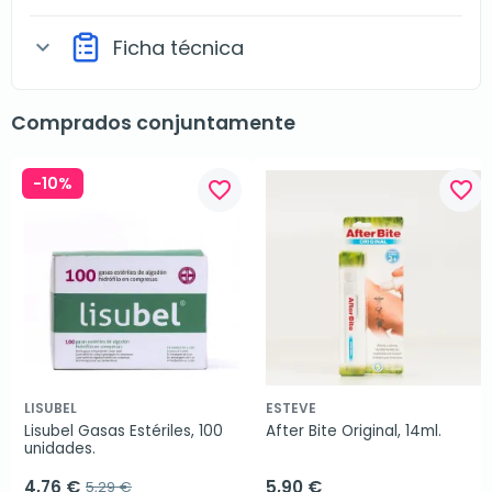
Ficha técnica
expand_more
Comprados conjuntamente
-10%
favorite_border
favorite_border
LISUBEL
ESTEVE
Lisubel Gasas Estériles, 100 
After Bite Original, 14ml.
unidades.
4,76 €
5,90 €
5,29 €