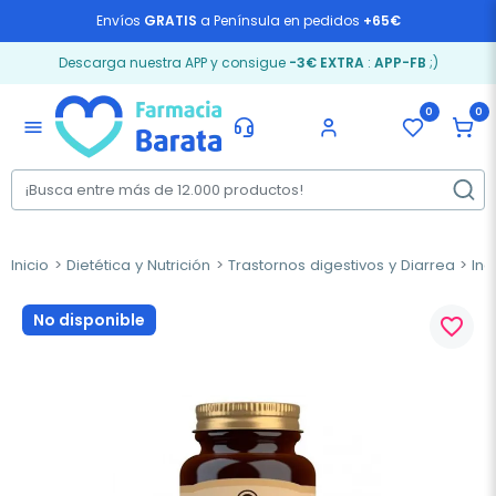
Envíos
GRATIS
a Península en pedidos
+65€
Descarga nuestra APP y consigue
-3€ EXTRA
:
APP-FB
;)
0
0
menu
Inicio
Dietética y Nutrición
Trastornos digestivos y Diarrea
Ind
No disponible
favorite_border