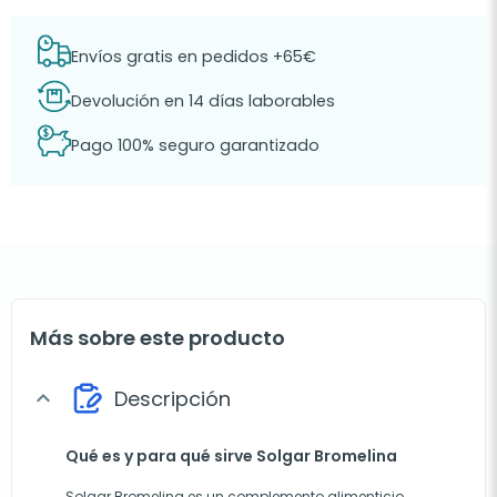
Envíos gratis en pedidos +65€
Devolución en 14 días laborables
Pago 100% seguro garantizado
Más sobre este producto
Descripción
expand_more
Qué es y para qué sirve Solgar Bromelina
Solgar Bromelina es un complemento alimenticio