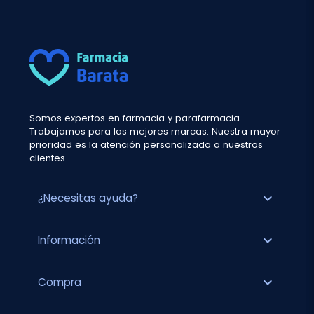
Somos expertos en farmacia y parafarmacia.
Trabajamos para las mejores marcas. Nuestra mayor
prioridad es la atención personalizada a nuestros
clientes.
expand_more
¿Necesitas ayuda?
expand_more
Información
expand_more
Compra