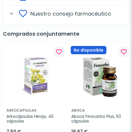
Nuestro consejo farmacéutico
expand_more
Comprados conjuntamente
No disponible
favorite_border
favorite_border
ARKOCAPSULAS
ABOCA
Arkocápsulas Hinojo, 45 
Aboca Finocarbo Plus, 50 
cápsulas
cápsulas
7,50 €
16,67 €