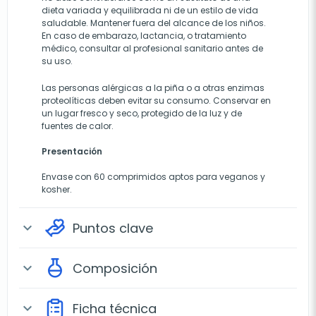
dieta variada y equilibrada ni de un estilo de vida
saludable. Mantener fuera del alcance de los niños.
En caso de embarazo, lactancia, o tratamiento
médico, consultar al profesional sanitario antes de
su uso.
Las personas alérgicas a la piña o a otras enzimas
proteolíticas deben evitar su consumo. Conservar en
un lugar fresco y seco, protegido de la luz y de
fuentes de calor.
Presentación
Envase con 60 comprimidos aptos para veganos y
kosher.
Puntos clave
expand_more
Composición
expand_more
Ficha técnica
expand_more