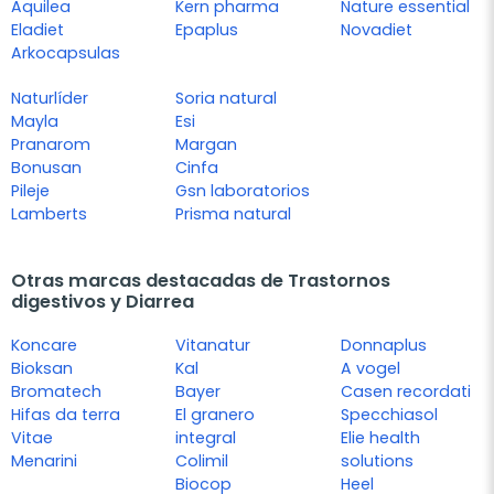
Aquilea
Kern pharma
Nature essential
Eladiet
Epaplus
Novadiet
Arkocapsulas
Naturlíder
Soria natural
Mayla
Esi
Pranarom
Margan
Bonusan
Cinfa
Pileje
Gsn laboratorios
Lamberts
Prisma natural
Otras marcas destacadas de Trastornos
digestivos y Diarrea
Koncare
Vitanatur
Donnaplus
Bioksan
Kal
A vogel
Bromatech
Bayer
Casen recordati
Hifas da terra
El granero
Specchiasol
Vitae
integral
Elie health
Menarini
Colimil
solutions
Biocop
Heel