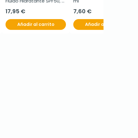
Fluido Hidratante SPF50, 
ml
50 ml
17,95 €
7,60 €
Añadir al carrito
Añadir al carrito