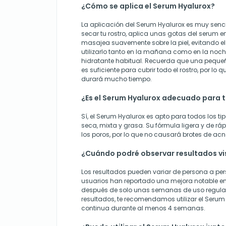
¿Cómo se aplica el Serum Hyalurox?
La aplicación del Serum Hyalurox es muy senci
secar tu rostro, aplica unas gotas del serum 
masajea suavemente sobre la piel, evitando el
utilizarlo tanto en la mañana como en la noch
hidratante habitual. Recuerda que una pequ
es suficiente para cubrir todo el rostro, por lo 
durará mucho tiempo.
¿Es el Serum Hyalurox adecuado para to
Sí, el Serum Hyalurox es apto para todos los tip
seca, mixta y grasa. Su fórmula ligera y de rá
los poros, por lo que no causará brotes de acné 
¿Cuándo podré observar resultados vi
Los resultados pueden variar de persona a pe
usuarios han reportado una mejora notable en 
después de solo unas semanas de uso regular.
resultados, te recomendamos utilizar el Serum
continua durante al menos 4 semanas.