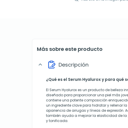
Más sobre este producto
Descripción
expand_more
¿Qué es el Serum Hyalurox y para qué se
El Serum Hyalurox es un producto de belleza i
diseñado para proporcionar una piel más jove
contiene una potente composición enriquecida
un ingrediente clave para hidratar y rellenar la
apariencia de arrugas y líneas de expresión. 
también ayuda a mejorar la elasticidad de la 
y tonificada.