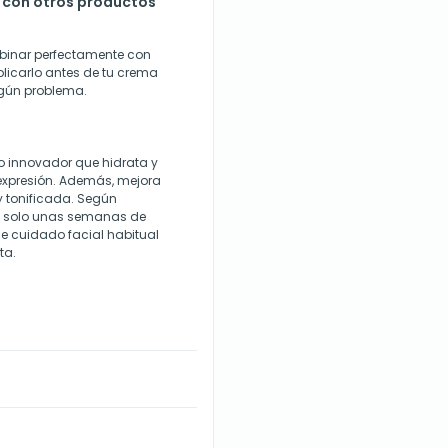
o con otros productos
mbinar perfectamente con
plicarlo antes de tu crema
ingún problema.
to innovador que hidrata y
e expresión. Además, mejora
 y tonificada. Según
 en solo unas semanas de
de cuidado facial habitual
ta.