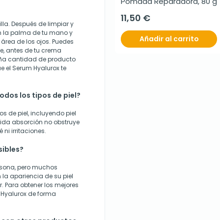
Pomada Reparadora, 80 g
11,50 €
lla. Después de limpiar y
en la palma de tu mano y
Añadir al carrito
 área de los ojos. Puedes
e, antes de tu crema
eña cantidad de producto
que el Serum Hyalurox te
dos los tipos de piel?
os de piel, incluyendo piel
pida absorción no obstruye
ni irritaciones.
sibles?
rsona, pero muchos
la apariencia de su piel
 Para obtener los mejores
 Hyalurox de forma