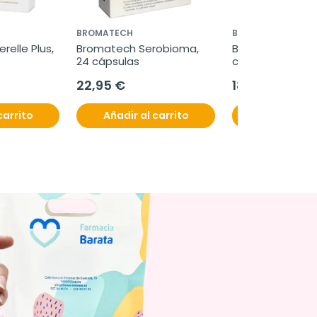
BROMATECH
BROMATECH
elle Plus, 
Bromatech Serobioma, 
Bromatech Bifisel
24 cápsulas
cápsulas
22,95 €
18,95 €
carrito
Añadir al carrito
Añadir al c