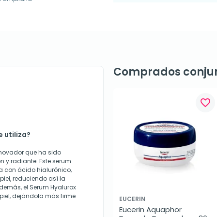
Comprados conju
favorite_border
 utiliza?
nnovador que ha sido
n y radiante. Este serum
 con ácido hialurónico,
 piel, reduciendo así la
Además, el Serum Hyalurox
piel, dejándola más firme
EUCERIN
Eucerin Aquaphor 