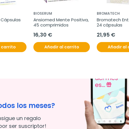
BIOSERUM
BROMATECH
 Cápsulas
Ansiomed Mente Positiva, 
Bromatech Enter
45 comprimidos
24 cápsulas
16,30 €
21,95 €
 carrito
Añadir al carrito
Añadir al 
odos los meses?
nsigue un regalo
or ser suscriptor!