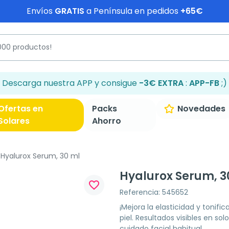
Envíos
GRATIS
a Península en pedidos
+65€
Descarga nuestra APP y consigue
-3€ EXTRA
:
APP-FB
;)
Ofertas en
Packs
Novedades
Solares
Ahorro
Hyalurox Serum, 30 ml
Hyalurox Serum, 3
favorite_border
Referencia: 545652
¡Mejora la elasticidad y tonific
piel. Resultados visibles en s
cuidado facial habitual.