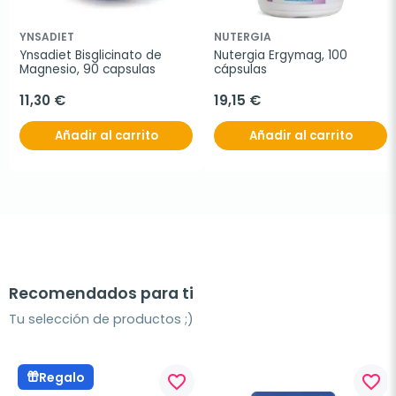
YNSADIET
NUTERGIA
Ynsadiet Bisglicinato de 
Nutergia Ergymag, 100 
Magnesio, 90 capsulas
cápsulas
11,30 €
19,15 €
Añadir al carrito
Añadir al carrito
Recomendados para ti
Tu selección de productos ;)
Regalo
favorite_border
favorite_border