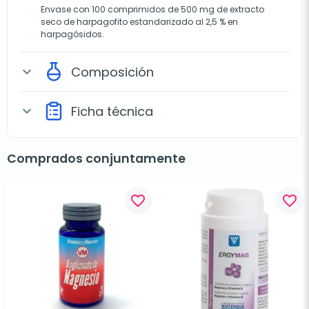
Envase con 100 comprimidos de 500 mg de extracto
seco de harpagofito estandarizado al 2,5 % en
harpagósidos.
Composición
expand_more
Ficha técnica
expand_more
Comprados conjuntamente
favorite_border
favorite_border