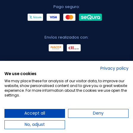
Pago seguro:
Envíos realizados con:
No lo decimos nosotros...
Privacy policy
We use cookies
¡Tu opinión es importante!
We may place these for analysis of our visitor data, to improve our
website, show personalised content and to give you a great website
experience. For more information about the cookies we use open the
settings.
Copyright © 2010-2026 Farmacia Barata S.L. Todos los
derechos reservados.
Accept all
Deny
No, adjust