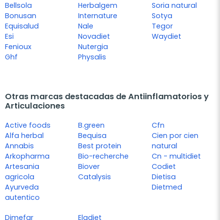
Bellsola
Herbalgem
Soria natural
Bonusan
Internature
Sotya
Equisalud
Nale
Tegor
Esi
Novadiet
Waydiet
Fenioux
Nutergia
Ghf
Physalis
Otras marcas destacadas de Antiinflamatorios y
Articulaciones
Active foods
B.green
Cfn
Alfa herbal
Bequisa
Cien por cien
Annabis
Best protein
natural
Arkopharma
Bio-recherche
Cn - multidiet
Artesania
Biover
Codiet
agricola
Catalysis
Dietisa
Ayurveda
Dietmed
autentico
Dimefar
Eladiet