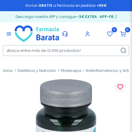
Envíos
GRATIS
a Península en pedidos
+65€
Descarga nuestra APP y consigue
-3€ EXTRA
:
APP-FB
;)
0
0
menu
Inicio
Dietética y Nutrición
Fitoterapia
Antiinflamatorios y Arti
favorite_border