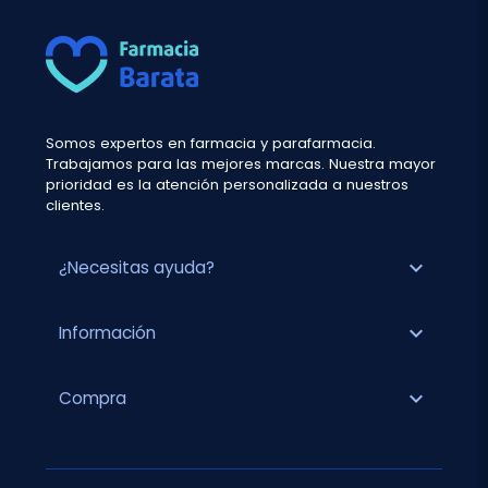
Somos expertos en farmacia y parafarmacia.
Trabajamos para las mejores marcas. Nuestra mayor
prioridad es la atención personalizada a nuestros
clientes.
expand_more
¿Necesitas ayuda?
expand_more
Información
expand_more
Compra