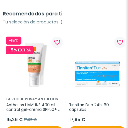
Recomendados para ti
Tu selección de productos ;)
-15%
favorite_border
favorite_border
-5% EXTRA
LA ROCHE POSAY ANTHELIOS
Anthelios UVMUNE 400 oil 
Tinnitan Duo 24h. 60 
control gel-crema SPF50+ 
cápsulas
con color, 50 ml
15,26 €
17,95 €
17,95 €