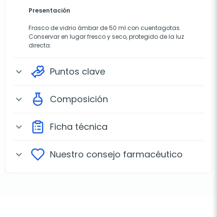
Presentación
Frasco de vidrio ámbar de 50 ml con cuentagotas.
Conservar en lugar fresco y seco, protegido de la luz
directa.
Puntos clave
expand_more
Composición
expand_more
Ficha técnica
expand_more
Nuestro consejo farmacéutico
expand_more