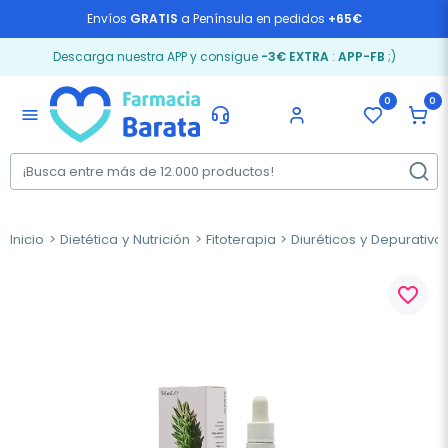
Envíos
GRATIS
a Península en pedidos
+65€
Descarga nuestra APP y consigue
-3€ EXTRA
:
APP-FB
;)
0
0
menu
Inicio
Dietética y Nutrición
Fitoterapia
Diuréticos y Depurativo
favorite_border