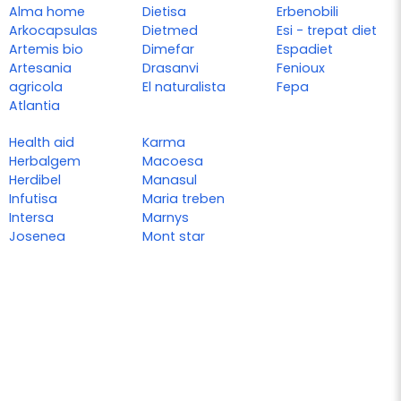
Alma home
Dietisa
Erbenobili
Arkocapsulas
Dietmed
Esi - trepat diet
Artemis bio
Dimefar
Espadiet
Artesania
Drasanvi
Fenioux
agricola
El naturalista
Fepa
Atlantia
Health aid
Karma
Herbalgem
Macoesa
Herdibel
Manasul
Infutisa
Maria treben
Intersa
Marnys
Josenea
Mont star