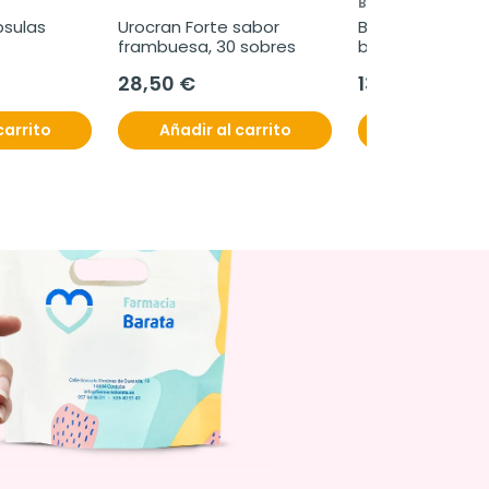
BRUXICALM
psulas
Urocran Forte sabor 
Bruxicalm Night 
frambuesa, 30 sobres
bucal anti-bruxis
protector
28,50 €
13,95 €
carrito
Añadir al carrito
Añadir al c