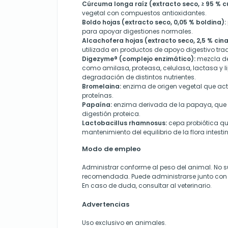
Cúrcuma longa raíz (extracto seco, ≥ 95 % c
vegetal con compuestos antioxidantes.
Boldo hojas (extracto seco, 0,05 % boldina):
para apoyar digestiones normales.
Alcachofera hojas (extracto seco, 2,5 % cina
utilizada en productos de apoyo digestivo trad
Digezyme® (complejo enzimático):
mezcla de
como amilasa, proteasa, celulasa, lactasa y li
degradación de distintos nutrientes.
Bromelaina:
enzima de origen vegetal que act
proteínas.
Papaína:
enzima derivada de la papaya, que 
digestión proteica.
Lactobacillus rhamnosus:
cepa probiótica q
mantenimiento del equilibrio de la flora intestin
Modo de empleo
Administrar conforme al peso del animal. No su
recomendada. Puede administrarse junto con 
En caso de duda, consultar al veterinario.
Advertencias
Uso exclusivo en animales.