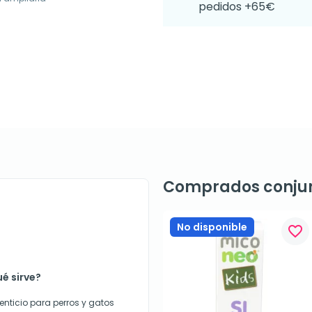
pedidos +65€
Comprados conju
No disponible
favorite_border
é sirve?
nticio para perros y gatos