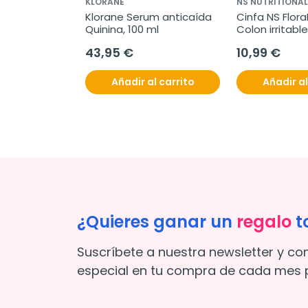
KLORANE
NS NUTRITIONA
Klorane Serum anticaída 
Cinfa NS FloraB
Quinina, 100 ml
Colon irritable,
Comprimidos.
43,95 €
10,99 €
Añadir al carrito
Añadir al
¿Quieres ganar un
regalo
t
Suscríbete a nuestra newsletter y co
especial en tu compra de cada mes p