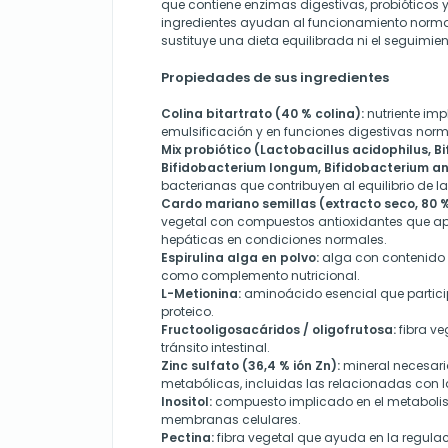
que contiene enzimas digestivas, probióticos 
ingredientes ayudan al funcionamiento normal
sustituye una dieta equilibrada ni el seguimient
Propiedades de sus ingredientes
Colina bitartrato (40 % colina):
nutriente imp
emulsificación y en funciones digestivas norm
Mix probiótico (Lactobacillus acidophilus, B
Bifidobacterium longum, Bifidobacterium ani
bacterianas que contribuyen al equilibrio de la f
Cardo mariano semillas (extracto seco, 80 % 
vegetal con compuestos antioxidantes que ap
hepáticas en condiciones normales.
Espirulina alga en polvo:
alga con contenido en
como complemento nutricional.
L-Metionina:
aminoácido esencial que partici
proteico.
Fructooligosacáridos / oligofrutosa:
fibra ve
tránsito intestinal.
Zinc sulfato (36,4 % ión Zn):
mineral necesari
metabólicas, incluidas las relacionadas con l
Inositol:
compuesto implicado en el metabolism
membranas celulares.
Pectina:
fibra vegetal que ayuda en la regulació