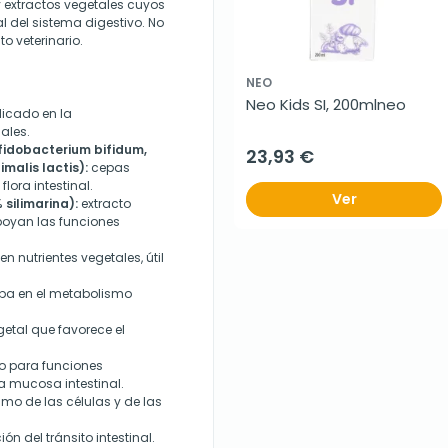
y extractos vegetales cuyos
 del sistema digestivo. No
o veterinario.
NEO
Neo Kids SI, 200mlneo
licado en la
ales.
ifidobacterium bifidum,
23,93 €
malis lactis):
cepas
lora intestinal.
Ver
silimarina):
extracto
oyan las funciones
 nutrientes vegetales, útil
pa en el metabolismo
getal que favorece el
o para funciones
a mucosa intestinal.
o de las células y de las
n del tránsito intestinal.