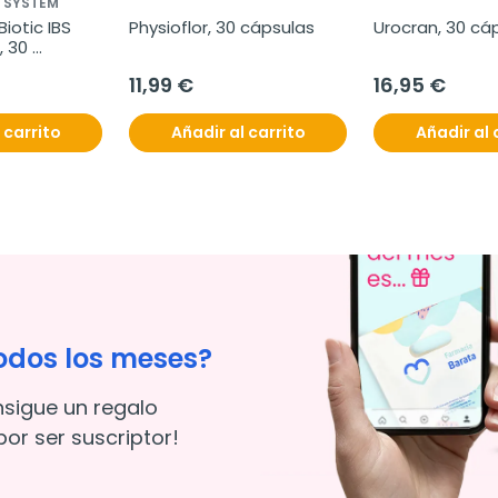
L SYSTEM
iotic IBS 
Physioflor, 30 cápsulas
Urocran, 30 cá
 30 
11,99 €
16,95 €
 carrito
Añadir al carrito
Añadir al 
odos los meses?
nsigue un regalo
or ser suscriptor!