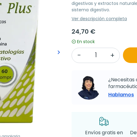
digestivas y extractos natura
sistema digestivo.
Ver descripción completa
24,70 €
En stock
keyboard_arrow_right
Siguiente
¿Necesitas 
farmacéutic
Hablamos
Envíos gratis en
De
a ampliarla