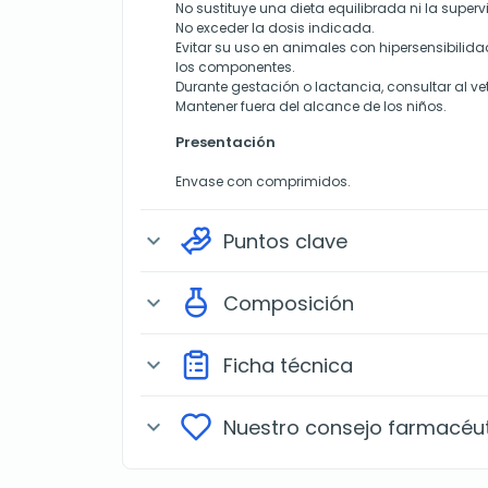
No sustituye una dieta equilibrada ni la supervi
No exceder la dosis indicada.
Evitar su uso en animales con hipersensibili
los componentes.
Durante gestación o lactancia, consultar al vet
Mantener fuera del alcance de los niños.
Presentación
Envase con comprimidos.
Puntos clave
expand_more
Composición
expand_more
Ficha técnica
expand_more
Nuestro consejo farmacéu
expand_more