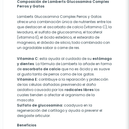
Composición de Lamberts Glucosamina Complex
Perros y Gatos
Lamberts Glucosamina Complex Perros y Gatos
ofrece una combinación única de nutrientes entre los
que destacan el ascorbato de calcio (vitamina C), la
levadura, el sulfato de glucosamina, el tocoferol
(vitamina E), el ácido esteárico, el estearato de
magnesio, el dióxido de silicio, todo combinado con
un agradable sabor a carne de res.
Vitamina C:
esta ayuda al cuidado de su
estómago
y dientes
. La fórmula de Lamberts la añade en forma
de
ascorbato de calcio
que no es ácido y es suave
al gusto tanto de perros como de los gatos.
Vitamina E:
contribuye a la reparación y protección
de las células dañadas previniendo el daño
oxidativo causado por los
radicales libres
los
cuales tienden a afectar el organismo de la
mascota.
Sulfato de glucosamina:
coadyuva en la
regeneración del cartílago y ayuda a prevenir el
desgaste articular.
Beneficios