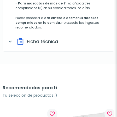
-
Para mascotas de más de 21 kg
añada tres
comprimidos (3) en su comida todos los días
Puede proceder a
dar entera o desmenuzadas los
comprimidos en la comida
, no exceda las ingestas
recomendadas.
Ficha técnica
expand_more
Recomendados para ti
Tu selección de productos ;)
favorite_border
favorite_border