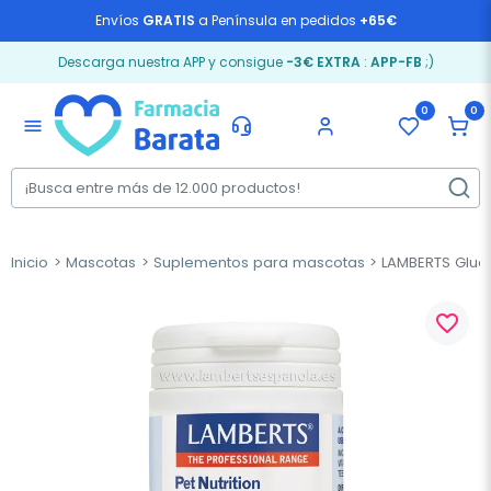
Envíos
GRATIS
a Península en pedidos
+65€
Descarga nuestra APP y consigue
-3€ EXTRA
:
APP-FB
;)
0
0
menu
Inicio
Mascotas
Suplementos para mascotas
LAMBERTS Gluco
favorite_border