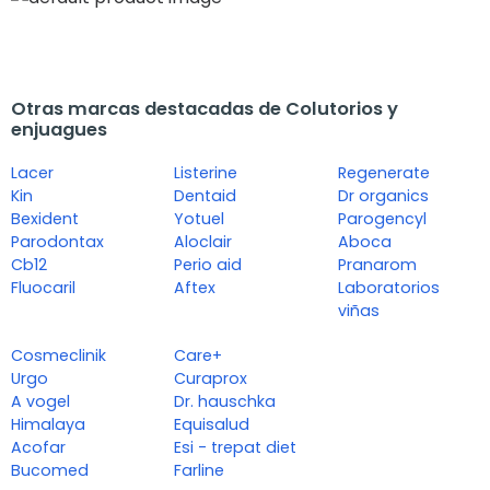
Otras marcas destacadas de Colutorios y
enjuagues
Lacer
Listerine
Regenerate
Kin
Dentaid
Dr organics
Bexident
Yotuel
Parogencyl
Parodontax
Aloclair
Aboca
Cb12
Perio aid
Pranarom
Fluocaril
Aftex
Laboratorios
viñas
Cosmeclinik
Care+
Urgo
Curaprox
A vogel
Dr. hauschka
Himalaya
Equisalud
Acofar
Esi - trepat diet
Bucomed
Farline