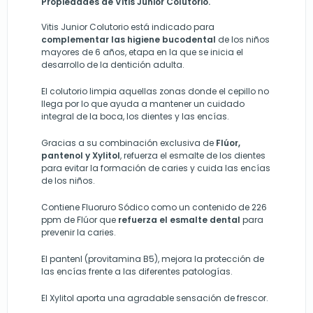
Propiedades de Vitis Junior Colutorio.
Vitis Junior Colutorio está indicado para
complementar las higiene bucodental
de los niños
mayores de 6 años, etapa en la que se inicia el
desarrollo de la dentición adulta.
El colutorio limpia aquellas zonas donde el cepillo no
llega por lo que ayuda a mantener un cuidado
integral de la boca, los dientes y las encías.
Gracias a su combinación exclusiva de
Flúor,
pantenol y Xylitol
, refuerza el esmalte de los dientes
para evitar la formación de caries y cuida las encías
de los niños.
Contiene Fluoruro Sódico como un contenido de 226
ppm de Flúor que
refuerza el esmalte dental
para
prevenir la caries.
El pantenl (provitamina B5), mejora la protección de
las encías frente a las diferentes patologías.
El Xylitol aporta una agradable sensación de frescor.