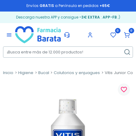
Envíos
GRATIS
a Península en pedidos
+65€
Descarga nuestra APP y consigue
-3€ EXTRA
:
APP-FB
;)
0
0
menu
Inicio
Higiene
Bucal
Colutorios y enjuagues
Vitis Junior Colu
favorite_border