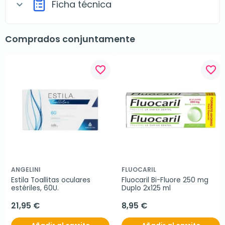
Ficha técnica
expand_more
Comprados conjuntamente
favorite_border
favorite_border
ANGELINI
FLUOCARIL
Estila Toallitas oculares 
Fluocaril Bi-Fluore 250 mg 
estériles, 60U.
Duplo 2x125 ml
21,95 €
8,95 €