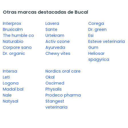
Otras marcas destacadas de Bucal
Interprox
Lavera
Corega
Bruxicalm
Sante
Dr. green
The humble co
Urtekram
Esi
Naturabio
Activ ozone
Esteve veterinaria
Corpore sano
Ayurveda
Gum
Dr. organic
Chewy vites
Heliosar
spagyrica
Intersa
Nordics oral care
Leti
Okal
Logona
Oscimed
Madal bal
Physalis
Nale
Prodeco pharma
Natysal
Stangest
veterinaria