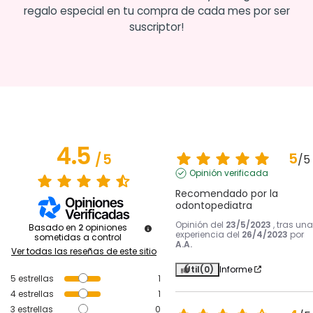
regalo especial en tu compra de cada mes por ser
suscriptor!
4.5
5
/
5
/
5
Opinión verificada
Recomendado por la 
odontopediatra
Opinión del
23/5/2023
, tras una
Basado en
2
opiniones
experiencia del
26/4/2023
por
sometidas a control
A.A.
Ver todas las reseñas de este sitio
Útil
(0)
Informe
5
estrellas
1
4
estrellas
1
3
estrellas
0