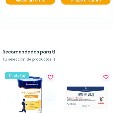
Añadir al carrito
Añadir al carrito
Recomendados para ti
Tu selección de productos ;)
¡En oferta!
favorite_border
favorite_border