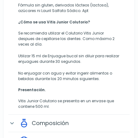
Fórmula sin gluten, derivados lácteos (lactosa),
azúcares ni Lauril Salfato Sódico. Apt
¿Cómo se usa Vitis Junior Colutorio?
Se recomienda utilizar el Colutorio Vitis Junior
despues de cepillarse los dientes. Como máximo 2
veces al día.
Utilizar 15 ml de Enjuague bucal sin diluir para realizar
enjuagues durante 30 segundos.
No enjuagar con agua y evitar ingerir alimentos o
bebidas durante los 20 minutos siguientes.
Presentación.
Vitis Junior Colutorio se presenta en un envase que
contiene 500 ml.
Composición
expand_more