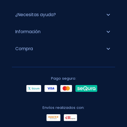
expand_more
¿Necesitas ayuda?
expand_more
Información
expand_more
Compra
Pago seguro:
Envíos realizados con: