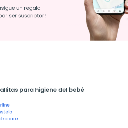
nsigue un regalo
or ser suscriptor!
llitas para higiene del bebé
rline
stela
tracare