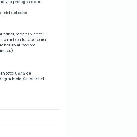
ad y la protegen de la
 piel del bebé.
el pañal, manos y cara.
 cerrar bien la tapa para
echar en el inodoro
nicos).
 en total). 97% de
odegradable. Sin alcohol.