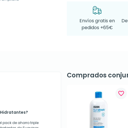
Envíos gratis en
De
pedidos +65€
Comprados conju
favorite_border
 Hidratantes?
l pack de ahorro triple
hidratantes de Suavinex