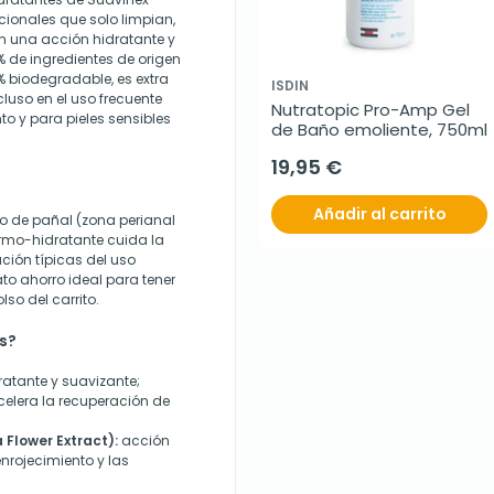
ncionales que solo limpian,
n una acción hidratante y
 de ingredientes de origen
00% biodegradable, es extra
ISDIN
cluso en el uso frecuente
Nutratopic Pro-Amp Gel 
o y para pieles sensibles
de Baño emoliente, 750ml
19,95 €
Añadir al carrito
io de pañal (zona perianal
ermo-hidratante cuida la
ación típicas del uso
ato ahorro ideal para tener
lso del carrito.
s?
ratante y suavizante;
acelera la recuperación de
Flower Extract):
acción
nrojecimiento y las