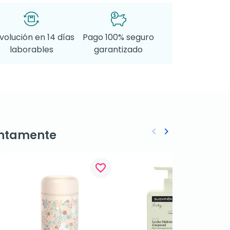
volución en 14 días
Pago 100% seguro
laborables
garantizado
keyboard_arrow_left
keyboard_arrow_right
ntamente
Anterior
Siguiente
favorite_border
favorite_border