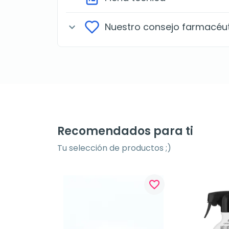
Nuestro consejo farmacéu
expand_more
Recomendados para ti
Tu selección de productos ;)
favorite_border