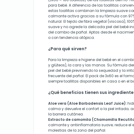
para bebé. A diferencia de las toallitas conve
estas toallitas combinan la limpieza suave co
calmante activa gracias a su fórmula con 97%
natural. El tejido de fibra vegetal (viscosa), 1
suave y no agrede la delicada piel del bebé in
del cambio de pañal. Aptas desde el nacimient
o con tendencia atópica.
¿Para qué sirven?
Para la limpieza e higiene del bebé en el camb
y glúteos), la cara y las manos. Su fórmula d
piel del bebé previniendo la sequedad y la irrit
frecuente del pañal. El pack de 3x60 es el form
siempre toallitas disponibles en casa o en el bo
¿Qué beneficios tienen sus ingrediente
Aloe vera (Aloe Barbadensis Leaf Juice):
hid
calma y devuelve el confort a la piel irritada; 
la barrera cutánea.
Extracto de camomila (Chamomilla Recutita 
calmante y antiinflamatoria suave; reduce el e
molestias de la zona del pañal.