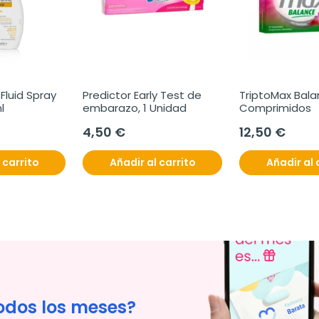
Fluid Spray 
Predictor Early Test de 
TriptoMax Balan
l
embarazo, 1 Unidad
Comprimidos
4,50 €
12,50 €
 carrito
Añadir al carrito
Añadir al 
odos los meses?