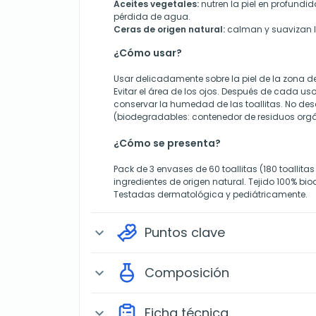
Aceites vegetales:
nutren la piel en profundid
pérdida de agua.
Ceras de origen natural:
calman y suavizan la
¿Cómo usar?
Usar delicadamente sobre la piel de la zona d
Evitar el área de los ojos. Después de cada uso
conservar la humedad de las toallitas. No des
(biodegradables: contenedor de residuos orgá
¿Cómo se presenta?
Pack de 3 envases de 60 toallitas (180 toallitas
ingredientes de origen natural. Tejido 100% bi
Testadas dermatológica y pediátricamente.
Puntos clave
expand_more
Composición
expand_more
Ficha técnica
expand_more