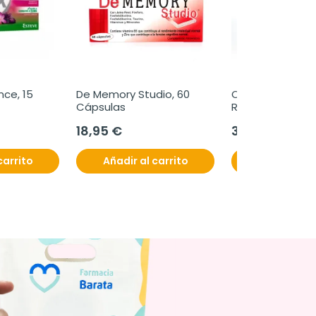
ce, 15 
De Memory Studio, 60 
Olphatea Kit 
Cápsulas
Recuperación O
18,95 €
31,80 €
carrito
Añadir al carrito
Añadir al c