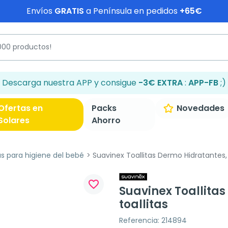
Envíos
GRATIS
a Península en pedidos
+65€
Descarga nuestra APP y consigue
-3€ EXTRA
:
APP-FB
;)
Ofertas en
Packs
Novedades
Solares
Ahorro
as para higiene del bebé
Suavinex Toallitas Dermo Hidratantes, 
favorite_border
Suavinex Toallita
toallitas
Referencia: 214894