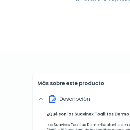
Más sobre este producto
Descripción
expand_more
¿Qué son las Suavinex Toallitas Dermo
Las Suavinex Toallitas Dermo Hidratantes son e
(3x60 = 180 toallitas) de las toallitas dermo-